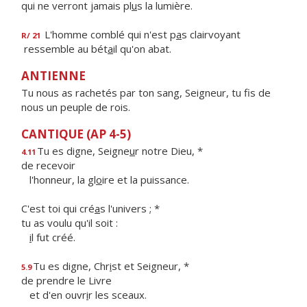
qui ne verront jamais pl
u
s la lumière.
L'homme comblé qui n'est p
a
s clairvoyant
R/ 21
ressemble au bét
a
il qu'on abat.
ANTIENNE
Tu nous as rachetés par ton sang, Seigneur, tu fis de
nous un peuple de rois.
CANTIQUE (AP 4-5)
Tu es digne, Seigne
u
r notre Dieu, *
4.11
de recevoir
l'honneur, la gl
o
ire et la puissance.
C'est toi qui cré
a
s l'univers ; *
tu as voulu qu'il soit :
i
l fut créé.
Tu es digne, Chr
i
st et Seigneur, *
5.9
de prendre le Livre
et d'en ouvr
i
r les sceaux.