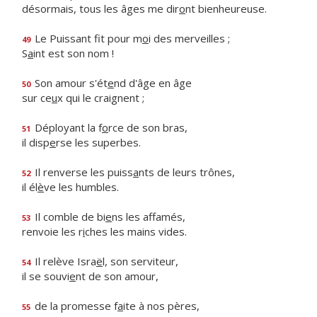
désormais, tous les âges me dir
o
nt bienheureuse.
Le Puissant fit pour m
o
i des merveilles ;
49
S
a
int est son nom !
Son amour s'ét
e
nd d'âge en âge
50
sur ce
u
x qui le craignent ;
Déployant la f
o
rce de son bras,
51
il disp
e
rse les superbes.
Il renverse les puiss
a
nts de leurs trônes,
52
il él
è
ve les humbles.
Il comble de bi
e
ns les affamés,
53
renvoie les r
i
ches les mains vides.
Il relève Isra
ë
l, son serviteur,
54
il se souvi
e
nt de son amour,
de la promesse f
a
ite à nos pères,
55