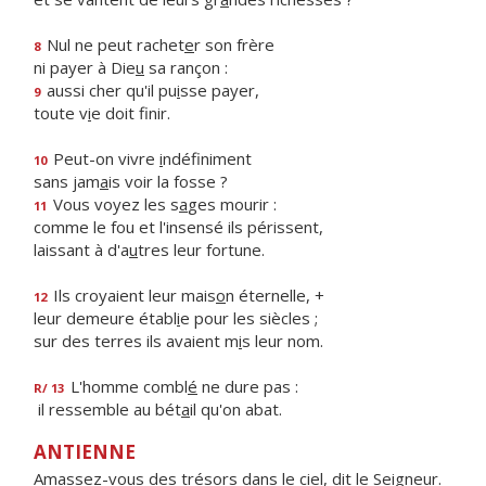
Nul ne peut rachet
e
r son frère
8
ni payer à Die
u
sa rançon :
aussi cher qu'il pu
i
sse payer,
9
toute v
i
e doit finir.
Peut-on vivre
i
ndéfiniment
10
sans jam
a
is voir la fosse ?
Vous voyez les s
a
ges mourir :
11
comme le fou et l'insensé ils périssent,
laissant à d'a
u
tres leur fortune.
Ils croyaient leur mais
o
n éternelle, +
12
leur demeure établ
i
e pour les siècles ;
sur des terres ils avaient m
i
s leur nom.
L'homme combl
é
ne dure pas :
R/ 13
il ressemble au bét
a
il qu'on abat.
ANTIENNE
Amassez-vous des trésors dans le ciel, dit le Seigneur.