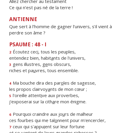
Allez chercher au testament
Ce qui n’est pas né de la terre !
ANTIENNE
Que sert à l’homme de gagner l’univers, s’il vient à
perdre son âme ?
PSAUME : 48 - I
Écoutez cec
i
, tous les peuples,
2
entendez bien, habit
a
nts de l'univers,
gens illustres, g
e
ns obscurs,
3
riches et pa
u
vres, tous ensemble.
Ma bouche dira des par
o
les de sagesse,
4
les propos clairvoy
a
nts de mon cœur ;
l'oreille attent
i
ve aux proverbes,
5
j'exposerai sur la cith
a
re mon énigme.
Pourquoi craindre aux jo
u
rs de malheur
6
ces fourbes qui me tal
o
nnent pour m'encercler,
ceux qui s'appu
i
ent sur leur fortune
7
et se vantent de leurs gr
a
ndes richesses ?