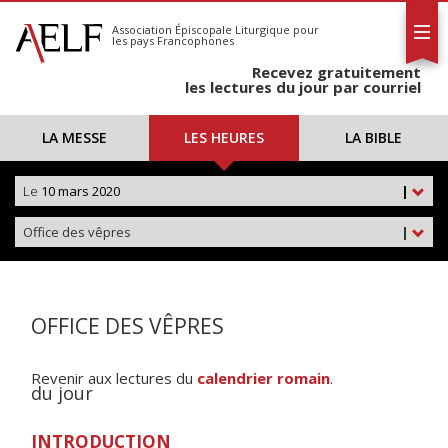
L'AELF
S'abonner
Association Épiscopale Liturgique
pour
les pays Francophones
Calendrier
Recevez gratuitement
Contact
les lectures du jour par courriel
LA MESSE
LES HEURES
LA BIBLE
Le
10 mars 2020
|
Office des vêpres
|
OFFICE DES VÊPRES
Revenir aux lectures du
calendrier romain
.
du jour
INTRODUCTION