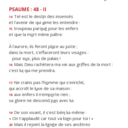
PSAUME : 48 - II
Tel est le dest
i
n des insensés
14
et l'avenir de qui
a
ime les entendre :
troupeau parqu
é
pour les enfers
15
et que la m
o
rt mène paître.
À l'aurore, ils feront pl
a
ce au juste ;
dans la mort, s'effaceront leurs visages :
pour e
u
x, plus de palais !
Mais Dieu rachètera ma vie aux gr
i
ffes de la mort :
16
c'est lu
i
qui me prendra.
Ne crains pas l'h
o
mme qui s'enrichit,
17
qui accroît le l
u
xe de sa maison :
aux enfers il n'emp
o
rte rien ;
18
sa gloire ne descend p
a
s avec lui.
De son vivant, il s'est bén
i
lui-même :
19
« On t'applaudit car tout va bi
e
n pour toi ! »
Mais il rejoint la lign
é
e de ses ancêtres
20