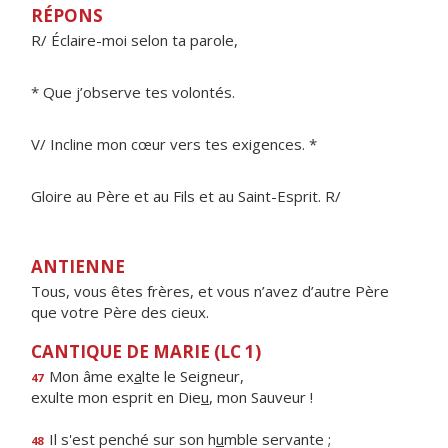
RÉPONS
R/ Éclaire-moi selon ta parole,
* Que j’observe tes volontés.
V/ Incline mon cœur vers tes exigences. *
Gloire au Père et au Fils et au Saint-Esprit. R/
ANTIENNE
Tous, vous êtes frères, et vous n’avez d’autre Père
que votre Père des cieux.
CANTIQUE DE MARIE (LC 1)
Mon âme ex
a
lte le Seigneur,
47
exulte mon esprit en Die
u
, mon Sauveur !
Il s'est penché sur son h
u
mble servante ;
48