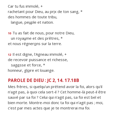
Car tu fus immolé, +
rachetant pour Dieu, au pr
i
x de ton sang, *
des hommes de toute tribu,
langue, pe
u
ple et nation.
Tu as fait de nous, pour notre Dieu,
10
un roya
u
me et des prêtres, *
et nous régner
o
ns sur la terre.
Il est digne, l'Agneau immolé, +
12
de recevoir puissance et richesse,
sag
e
sse et force, *
honneur, gl
o
ire et louange.
PAROLE DE DIEU : JC 2, 14. 17.18B
Mes frères, si quelqu’un prétend avoir la foi, alors qu’il
n’agit pas, à quoi cela sert-il ? Cet homme-là peut-il être
sauvé par sa foi ? Celui qui n’agit pas, sa foi est bel et
bien morte. Montre-moi donc ta foi qui n’agit pas ; moi,
c’est par mes actes que je te montrerai ma foi.