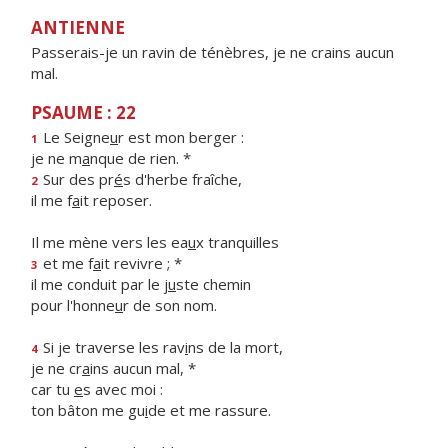
ANTIENNE
Passerais-je un ravin de ténèbres, je ne crains aucun
mal.
PSAUME : 22
Le Seigne
u
r est mon berger :
1
je ne m
a
nque de rien. *
Sur des pr
é
s d'herbe fraîche,
2
il me f
a
it reposer.
Il me mène vers les ea
u
x tranquilles
et me f
a
it revivre ; *
3
il me conduit par le j
u
ste chemin
pour l'honne
u
r de son nom.
Si je traverse les rav
i
ns de la mort,
4
je ne cr
a
ins aucun mal, *
car tu
e
s avec moi :
ton bâton me gu
i
de et me rassure.