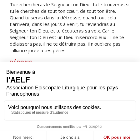
Tu rechercheras le Seigneur ton Dieu : tu le trouveras si
tu le cherches de tout ton cœur, de tout ton être.
Quand tu seras dans la détresse, quand tout cela
t'arrivera, dans les jours à venir, tu reviendras au
Seigneur ton Dieu, et tu écouteras sa voix. Car le
Seigneur ton Dieu est un Dieu miséricordieux : il ne te
délaissera pas, il ne te détruira pas, il n'oubliera pas
l'alliance jurée à tes pères.
RÉPONS
V/ Le sacrifice qui plaît à Dieu, c'est un esprit brisé :
ne repousse pas, mon Dieu, un cœur brisé, broyé.
ORAISON
Tu nous as dit, Seigneur, d’écouter ton Fils bien-aimé,
fais-nous trouver dans ta Parole les vivres dont notre
foi a besoin : et nous aurons le regard assez pur pour
discerner ta gloire.