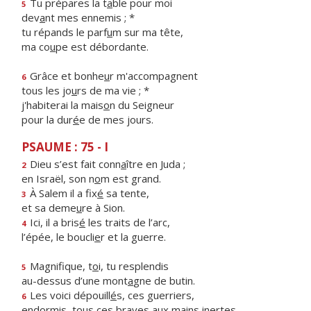
Tu prépares la t
a
ble pour moi
5
dev
a
nt mes ennemis ; *
tu répands le parf
u
m sur ma tête,
ma co
u
pe est débordante.
Grâce et bonhe
u
r m'accompagnent
6
tous les jo
u
rs de ma vie ; *
j'habiterai la mais
o
n du Seigneur
pour la dur
é
e de mes jours.
PSAUME : 75 - I
Dieu s’est fait conn
a
ître en Juda ;
2
en Israël, son n
o
m est grand.
À Salem il a fix
é
sa tente,
3
et sa deme
u
re à Sion.
Ici, il a bris
é
les traits de l’arc,
4
l’épée, le boucli
e
r et la guerre.
Magnifique, t
o
i, tu resplendis
5
au-dessus d’une mont
a
gne de butin.
Les voici dépouill
é
s, ces guerriers,
6
endormis, tous ces br
a
ves aux mains inertes.