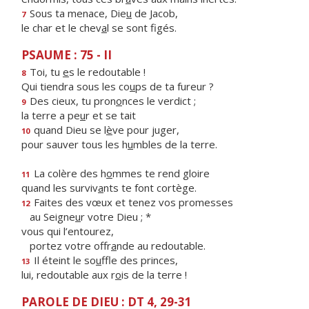
Sous ta menace, Die
u
de Jacob,
7
le char et le chev
a
l se sont figés.
PSAUME : 75 - II
Toi, tu
e
s le redoutable !
8
Qui tiendra sous les co
u
ps de ta fureur ?
Des cieux, tu pron
o
nces le verdict ;
9
la terre a pe
u
r et se tait
quand Dieu se l
è
ve pour juger,
10
pour sauver tous les h
u
mbles de la terre.
La colère des h
o
mmes te rend gloire
11
quand les surviv
a
nts te font cortège.
Faites des vœux et tenez vos promesses
12
au Seigne
u
r votre Dieu ; *
vous qui l’entourez,
portez votre offr
a
nde au redoutable.
Il éteint le so
u
ffle des princes,
13
lui, redoutable aux r
o
is de la terre !
PAROLE DE DIEU : DT 4, 29-31