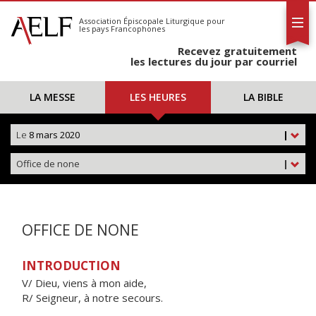
L'AELF
S'abonner
Association Épiscopale Liturgique
pour
les pays Francophones
Calendrier
Recevez gratuitement
Contact
les lectures du jour par courriel
LA MESSE
LES HEURES
LA BIBLE
Le
8 mars 2020
|
Office de none
|
OFFICE DE NONE
INTRODUCTION
V/ Dieu, viens à mon aide,
R/ Seigneur, à notre secours.