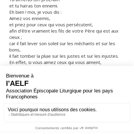
et tu haïras ton ennemi.
Eh bien ! moi, je vous dis :
Aimez vos ennemis,
et priez pour ceux qui vous persécutent,
afin d’être vraiment les fils de votre Père qui est aux
cieux ;
car il fait lever son soleil sur les méchants et sur les
bons,
il fait tomber la pluie sur les justes et sur les injustes.
En effet, si vous aimez ceux qui vous aiment,
quelle récompense méritez-vous ?
Les publicains eux-mêmes n’en font-ils pas autant ?
Et si vous ne saluez que vos frères,
que faites-vous d’extraordinaire ?
Les païens eux-mêmes n’en font-ils pas autant ?
Vous donc, vous serez parfaits
comme votre Père céleste est parfait. »
– Acclamons la Parole de Dieu.