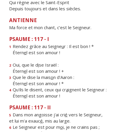
Qui règne avec le Saint-Esprit
Depuis toujours et dans les siècles.
ANTIENNE
Ma force et mon chant, c’est le Seigneur.
PSAUME : 117 - I
Rendez grâce au Seigne
u
r : Il est bon ! *
1
Étern
e
l est son amour !
Oui, que le d
i
se Israël :
2
Étern
e
l est son amour ! +
Que le dise la mais
o
n d'Aaron :
3
Étern
e
l est son amour ! *
Qu'ils le disent, ceux qui cr
a
ignent le Seigneur :
4
Étern
e
l est son amour !
PSAUME : 117 - II
Dans mon angoisse j'ai cri
é
vers le Seigneur,
5
et lui m'a exauc
é
, mis au large.
Le Seigneur est pour m
o
i, je ne crains pas ;
6