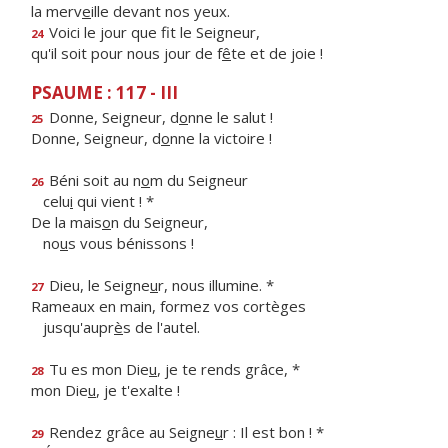
la merv
e
ille devant nos yeux.
Voici le jour que f
t le Seigneur,
24
qu'il soit pour nous jour de f
ê
te et de joie !
PSAUME : 117 - III
Donne, Seigneur, d
o
nne le salut !
25
Donne, Seigneur, d
o
nne la victoire !
Béni soit au n
o
m du Seigneur
26
celu
i
qui vient ! *
De la mais
o
n du Seigneur,
no
u
s vous bénissons !
Dieu, le Seigne
u
r, nous illumine. *
27
Rameaux en main, formez vos cortèges
jusqu'aupr
è
s de l'autel.
Tu es mon Die
u
, je te rends grâce, *
28
mon Die
u
, je t'exalte !
Rendez grâce au Seigne
u
r : Il est bon ! *
29