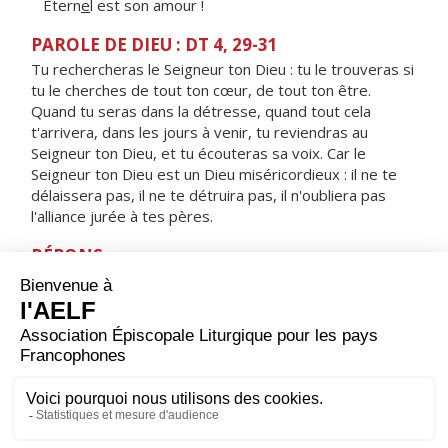
Étern
e
l est son amour !
PAROLE DE DIEU : DT 4, 29-31
Tu rechercheras le Seigneur ton Dieu : tu le trouveras si
tu le cherches de tout ton cœur, de tout ton être.
Quand tu seras dans la détresse, quand tout cela
t'arrivera, dans les jours à venir, tu reviendras au
Seigneur ton Dieu, et tu écouteras sa voix. Car le
Seigneur ton Dieu est un Dieu miséricordieux : il ne te
délaissera pas, il ne te détruira pas, il n'oubliera pas
l'alliance jurée à tes pères.
RÉPONS
V/ Le sacrifice qui plaît à Dieu, c'est un esprit brisé :
ne repousse pas, mon Dieu, un cœur brisé, broyé.
ORAISON
Accorde-nous, Dieu tout-puissant, tout au long de ce
Carême, de progresser dans la connaissance de Jésus
Christ et de nous ouvrir à sa lumière par une vie de plus
en plus fidèle. Lui qui règne.