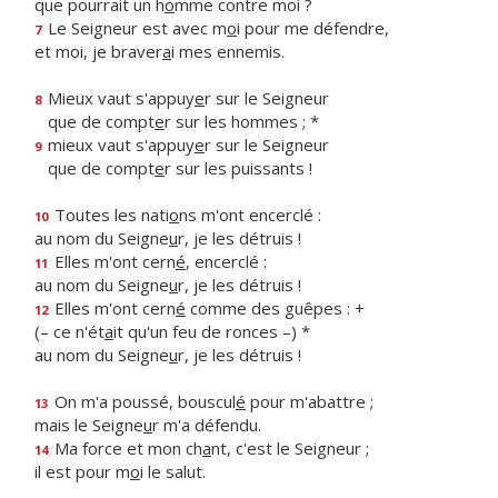
que pourrait un h
o
mme contre moi ?
Le Seigneur est avec m
o
i pour me défendre,
7
et moi, je braver
a
i mes ennemis.
Mieux vaut s'appuy
e
r sur le Seigneur
8
que de compt
e
r sur les hommes ; *
mieux vaut s'appuy
e
r sur le Seigneur
9
que de compt
e
r sur les puissants !
Toutes les nati
o
ns m'ont encerclé :
10
au nom du Seigne
u
r, je les détruis !
Elles m'ont cern
é
, encerclé :
11
au nom du Seigne
u
r, je les détruis !
Elles m'ont cern
é
comme des guêpes : +
12
(– ce n'ét
a
it qu'un feu de ronces –) *
au nom du Seigne
u
r, je les détruis !
On m'a poussé, bouscul
é
pour m'abattre ;
13
mais le Seigne
u
r m'a défendu.
Ma force et mon ch
a
nt, c'est le Seigneur ;
14
il est pour m
o
i le salut.