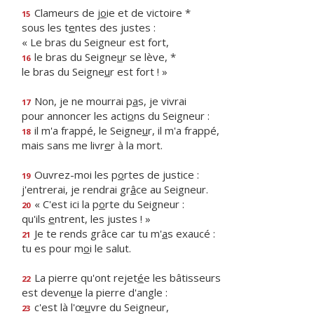
Clameurs de j
o
ie et de victoire *
15
sous les t
e
ntes des justes :
« Le bras du Seigneur est fort,
le bras du Seigne
u
r se lève, *
16
le bras du Seigne
u
r est fort ! »
Non, je ne mourrai p
a
s, je vivrai
17
pour annoncer les acti
o
ns du Seigneur :
il m'a frappé, le Seigne
u
r, il m'a frappé,
18
mais sans me livr
e
r à la mort.
Ouvrez-moi les p
o
rtes de justice :
19
j'entrerai, je rendrai gr
â
ce au Seigneur.
« C'est ici la p
o
rte du Seigneur :
20
qu'ils
e
ntrent, les justes ! »
Je te rends grâce car tu m'
a
s exaucé :
21
tu es pour m
o
i le salut.
La pierre qu'ont rejet
é
e les bâtisseurs
22
est deven
u
e la pierre d'angle :
c'est là l'œ
u
vre du Seigneur,
23