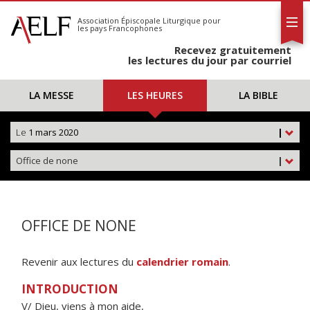
L'AELF
S'abonner
Association Épiscopale Liturgique
pour
les pays Francophones
Calendrier
Recevez gratuitement
Contact
les lectures du jour par courriel
LA MESSE
LES HEURES
LA BIBLE
Le
1 mars 2020
|
Office de none
|
OFFICE DE NONE
Revenir aux lectures du
calendrier romain
.
INTRODUCTION
V/ Dieu, viens à mon aide,