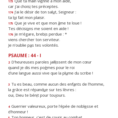
Que ta main vi
e
nne à mon aide,
173
car j’ai chois
i
tes préceptes.
J’ai le désir de ton sal
u
t, Seigneur :
174
ta l
o
i fait mon plaisir.
Que je vive et que mon
â
me te loue !
175
Tes décisi
o
ns me soient en aide !
Je m’égare, breb
i
s perdue : *
176
viens chercher ton serviteur.
Je n’oublie p
a
s tes volontés.
PSAUME : 44 - I
D'heureuses paroles jaill
i
ssent de mon cœur
2
quand je dis mes po
è
mes pour le roi
d'une langue aussi vive que la pl
u
me du scribe !
Tu es beau, comme aucun des enf
a
nts de l'homme,
3
la grâce est répand
u
e sur tes lèvres :
oui, Dieu te bén
i
t pour toujours.
Guerrier valeureux, porte l'épée de nobl
e
sse et
4
d'honneur !
Ton honneur, c'est de cour
i
r au combat
5