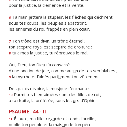
pour la justice, la clém
e
nce et la vérité.
Ta main jettera la stupeur, les fl
è
ches qui déchirent ;
6
sous tes coups, les pe
u
ples s'abattront,
les ennemis du roi, frapp
é
s en plein cœur.
Ton trône est divin, un tr
ô
ne éternel ;
7
ton sceptre royal est sc
e
ptre de droiture :
tu aimes la justice, tu répro
u
ves le mal.
8
Oui, Dieu, ton Die
u
t'a consacré
d'une onction de joie, comme auc
u
n de tes semblables ;
la myrrhe et l'aloès parf
u
ment ton vêtement.
9
Des palais d'ivoire, la mus
i
que t'enchante.
Parmi tes bien-aimées sont des f
lles de roi ;
10
à ta droite, la préférée, sous les
o
rs d'Ophir.
PSAUME : 44 - II
Écoute, ma fille, reg
a
rde et tends l'oreille ;
11
oublie ton peuple et la mais
o
n de ton père :