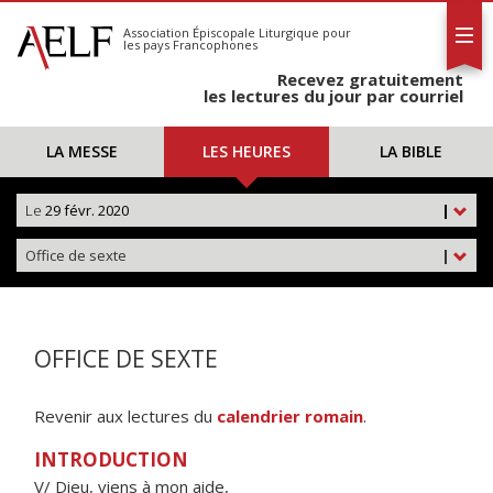
L'AELF
S'abonner
Association Épiscopale Liturgique
pour
les pays Francophones
Calendrier
Recevez gratuitement
Contact
les lectures du jour par courriel
LA MESSE
LES HEURES
LA BIBLE
Le
29 févr. 2020
|
Office de sexte
|
OFFICE DE SEXTE
Revenir aux lectures du
calendrier romain
.
INTRODUCTION
V/ Dieu, viens à mon aide,