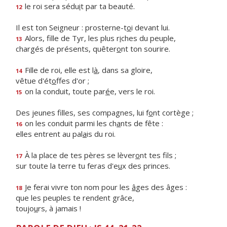
le roi sera sédu
i
t par ta beauté.
12
Il est ton Seigneur : prosterne-t
o
i devant lui.
Alors, fille de Tyr, les plus r
i
ches du peuple,
13
chargés de présents, quêter
o
nt ton sourire.
Fille de roi, elle est l
à
, dans sa gloire,
14
vêtue d'ét
o
ffes d'or ;
on la conduit, toute par
é
e, vers le roi.
15
Des jeunes filles, ses compagnes, lui f
o
nt cortège ;
on les conduit parmi les ch
a
nts de fête :
16
elles entrent au pal
a
is du roi.
À la place de tes pères se lèver
o
nt tes fils ;
17
sur toute la terre tu feras d'e
u
x des princes.
Je ferai vivre ton nom pour les
â
ges des âges :
18
que les peuples te rendent grâce,
toujo
u
rs, à jamais !