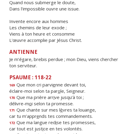
Quand nous submerge le doute,
Dans l'impossible ouvre une issue.
Invente encore aux hommes
Les chemins de leur exode ;
Viens à ton heure et consomme
L'œuvre accomplie par Jésus Christ.
ANTIENNE
Je m’égare, brebis perdue ; mon Dieu, viens chercher
ton serviteur.
PSAUME : 118-22
Que mon cri parvi
e
nne devant toi,
169
éclaire-moi selon ta par
o
le, Seigneur.
Que ma prière arr
i
ve jusqu’à toi ;
170
délivre-m
o
i selon ta promesse.
Que chante sur mes l
è
vres ta louange,
171
car tu m’appr
e
nds tes commandements.
Que ma langue red
i
se tes promesses,
172
car tout est just
i
ce en tes volontés.