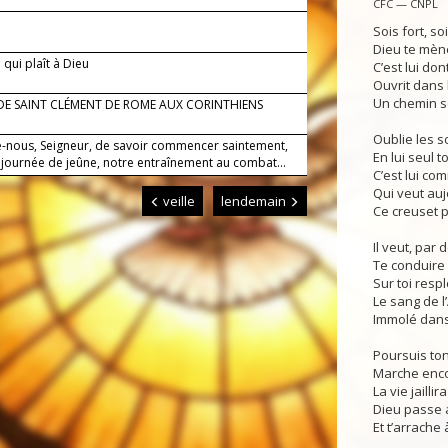
CFC — CNPL
Sois fort, soi
Dieu te mène
 qui plaît à Dieu
C’est lui do
Ouvrit dans 
Un chemin s
 DE SAINT CLÉMENT DE ROME AUX CORINTHIENS
Oublie les s
-nous, Seigneur, de savoir commencer saintement,
En lui seul t
 journée de jeûne, notre entraînement au combat...
C’est lui co
Qui veut auj
veille
lendemain
Ce creuset p
Il veut, par 
Te conduire 
Sur toi resp
Le sang de 
Immolé dans 
Poursuis ton
Marche encor
La vie jaillir
Dieu passe a
Et t’arrache à