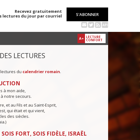
Recevez gratuitement
S'ABONNER
s lectures du jour par courriel
API
LECTURE
A+
CONFORT
 DES LECTURES
 lectures du
calendrier romain
.
UCTION
ns à mon aide,
 à notre secours.
e, et au Fils et au Saint-Esprit,
st, qui était et qui vient,
cles des siècles.
ia.)
SOIS FORT, SOIS FIDÈLE, ISRAËL