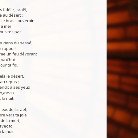
s fidèle, Israël,
 au désert ;
nt le bras souverain
la mer
ous tes pas.
outiens du passé,
on appui !
mme un feu dévorant
ourd’hui
our ta foi.
delà le désert,
au repos ;
lendit à ses yeux
l’Agneau
la nuit.
 exode, Israël,
e vers ta joie !
a de la mort,
vec toi
 la nuit.