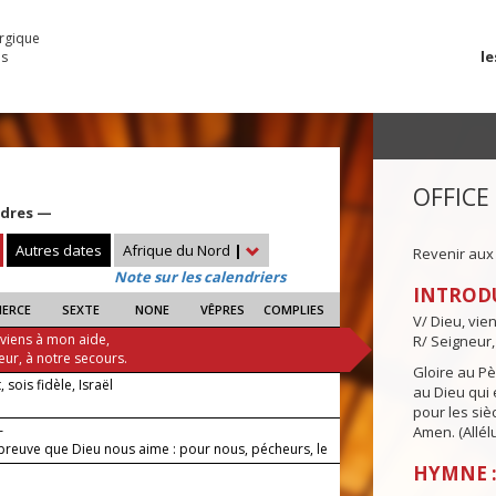
urgique
le
es
OFFICE
ndres —
Autres dates
Afrique du Nord
|
Revenir aux
Note sur les calendriers
INTROD
IERCE
SEXTE
NONE
VÊPRES
COMPLIES
V/ Dieu, vie
 viens à mon aide,
R/ Seigneur,
eur, à notre secours.
Gloire au Pèr
, sois fidèle, Israël
au Dieu qui e
pour les siè
—
Amen. (Allélu
 preuve que Dieu nous aime : pour nous, pécheurs, le
st mort.
HYMNE : 