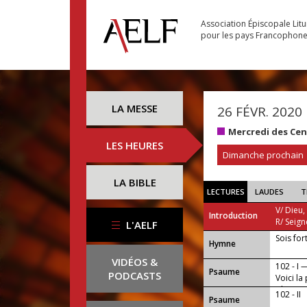
Association Épiscopale Lit
pour les pays Francophon
LA MESSE
26 FÉVR. 2020
Mercredi des Ce
LES HEURES
Dimanche prochain
LA BIBLE
LECTURES
LAUDES
T
V/ Dieu,
Introduction
R/ Seign
L'AELF
Sois fort
...
Hymne
VIDÉOS &
102 - I 
Psaume
PODCASTS
Voici la
Christ e
102 - II
Psaume