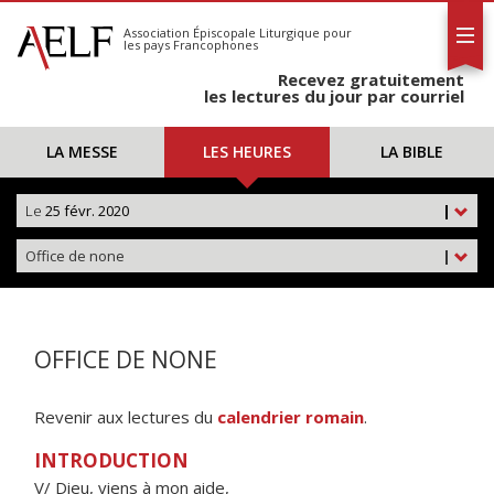
L'AELF
S'abonner
Association Épiscopale Liturgique
pour
les pays Francophones
Calendrier
Recevez gratuitement
Contact
les lectures du jour par courriel
LA MESSE
LES HEURES
LA BIBLE
Le
25 févr. 2020
|
Office de none
|
OFFICE DE NONE
Revenir aux lectures du
calendrier romain
.
INTRODUCTION
V/ Dieu, viens à mon aide,