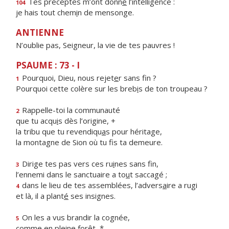
Tes préceptes m’ont donn
é
l’intelligence :
104
je hais tout chem
i
n de mensonge.
ANTIENNE
N’oublie pas, Seigneur, la vie de tes pauvres !
PSAUME : 73 - I
Pourquoi, Dieu, nous rejet
e
r sans fin ?
1
Pourquoi cette colère sur les breb
i
s de ton troupeau ?
Rappelle-toi la communauté
2
que tu acqu
i
s dès l’origine, +
la tribu que tu revendiqu
a
s pour héritage,
la montagne de Sion où tu f
s ta demeure.
Dirige tes pas vers ces ru
i
nes sans fin,
3
l’ennemi dans le sanctuaire a to
u
t saccagé ;
dans le lieu de tes assemblées, l’advers
a
ire a rugi
4
et là, il a plant
é
ses insignes.
On les a vus brandir la cognée,
5
comme en pl
e
ine forêt, *