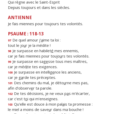
Qui règne avec le Saint-Esprit
Depuis toujours et dans les siècles.
ANTIENNE
Je fais miennes pour toujours tes volontés.
PSAUME : 118-13
De quel amour j’
a
ime ta loi :
97
tout le jo
u
r je la médite !
Je surpasse en habilet
é
mes ennemis,
98
car je fais miennes pour toujo
u
rs tes volontés.
Je surpasse en sag
e
sse tous mes maîtres,
99
car je méd
i
te tes exigences.
Je surpasse en intellig
e
nce les anciens,
100
car je g
a
rde tes préceptes.
Des chemins du mal, je déto
u
rne mes pas,
101
afin d’observ
e
r ta parole.
De tes décisions, je ne veux p
a
s m’écarter,
102
car c’est t
o
i qui m’enseignes.
Qu’elle est douce à mon pal
a
is ta promesse :
103
le miel a moins de save
u
r dans ma bouche !