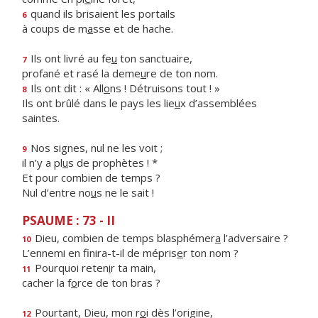
quand ils brisaient les portails
6
à coups de m
a
sse et de hache.
Ils ont livré au fe
u
ton sanctuaire,
7
profané et rasé la deme
u
re de ton nom.
Ils ont dit : « All
o
ns ! Détruisons tout ! »
8
Ils ont brûlé dans le pays les lie
u
x d’assemblées
saintes.
Nos signes, nul ne les voit ;
9
il n’y a pl
u
s de prophètes ! *
Et pour combien de temps ?
Nul d’entre no
u
s ne le sait !
PSAUME : 73 - II
Dieu, combien de temps blasphémer
a
l’adversaire ?
10
L’ennemi en finira-t-il de mépris
e
r ton nom ?
Pourquoi reten
i
r ta main,
11
cacher la f
o
rce de ton bras ?
Pourtant, Dieu, mon r
o
i dès l’origine,
12