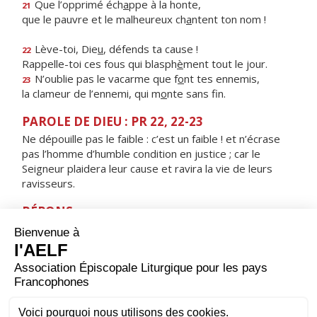
Que l’opprimé éch
a
ppe à la honte,
21
que le pauvre et le malheureux ch
a
ntent ton nom !
Lève-toi, Die
u
, défends ta cause !
22
Rappelle-toi ces fous qui blasph
è
ment tout le jour.
N’oublie pas le vacarme que f
o
nt tes ennemis,
23
la clameur de l’ennemi, qui m
o
nte sans fin.
PAROLE DE DIEU : PR 22, 22-23
Ne dépouille pas le faible : c’est un faible ! et n’écrase
pas l’homme d’humble condition en justice ; car le
Seigneur plaidera leur cause et ravira la vie de leurs
ravisseurs.
RÉPONS
V/ Le Seigneur jugera le monde avec justice,
et les peuples selon sa vérité.
ORAISON
Dieu qui as envoyé ton ange au centurion Corneille pour
lui montrer le bon chemin, donne-nous de travailler au