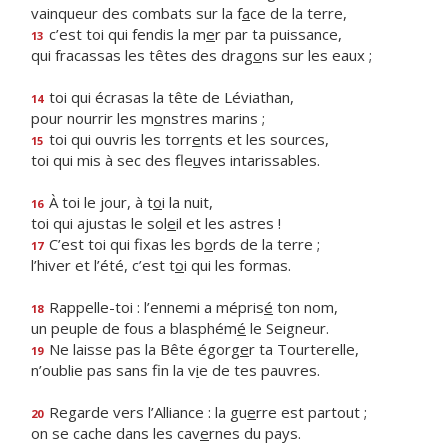
vainqueur des combats sur la f
a
ce de la terre,
c’est toi qui fendis la m
e
r par ta puissance,
13
qui fracassas les têtes des drag
o
ns sur les eaux ;
toi qui écrasas la tête de Léviathan,
14
pour nourrir les m
o
nstres marins ;
toi qui ouvris les torr
e
nts et les sources,
15
toi qui mis à sec des fle
u
ves intarissables.
À toi le jour, à t
o
i la nuit,
16
toi qui ajustas le sol
e
il et les astres !
C’est toi qui fixas les b
o
rds de la terre ;
17
l’hiver et l’été, c’est t
o
i qui les formas.
Rappelle-toi : l’ennemi a mépris
é
ton nom,
18
un peuple de fous a blasphém
é
le Seigneur.
Ne laisse pas la Bête égorg
e
r ta Tourterelle,
19
n’oublie pas sans fin la v
i
e de tes pauvres.
Regarde vers l’Alliance : la gu
e
rre est partout ;
20
on se cache dans les cav
e
rnes du pays.