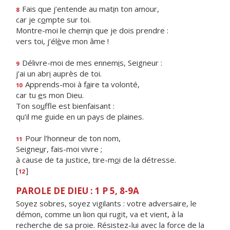
Fais que j’entende au mat
i
n ton amour,
8
car je c
o
mpte sur toi.
Montre-moi le chem
i
n que je dois prendre :
vers toi, j’él
è
ve mon âme !
Délivre-moi de mes ennem
i
s, Seigneur :
9
j’ai un abr
i
auprès de toi.
Apprends-moi à f
a
ire ta volonté,
10
car tu
e
s mon Dieu.
Ton so
u
ffle est bienfaisant :
qu’il me guide en un pays de plaines.
Pour l’honneur de ton nom,
11
Seigne
u
r, fais-moi vivre ;
à cause de ta justice, tire-m
o
i de la détresse.
[
]
12
PAROLE DE DIEU : 1 P 5, 8-9A
Soyez sobres, soyez vigilants : votre adversaire, le
démon, comme un lion qui rugit, va et vient, à la
recherche de sa proie. Résistez-lui avec la force de la