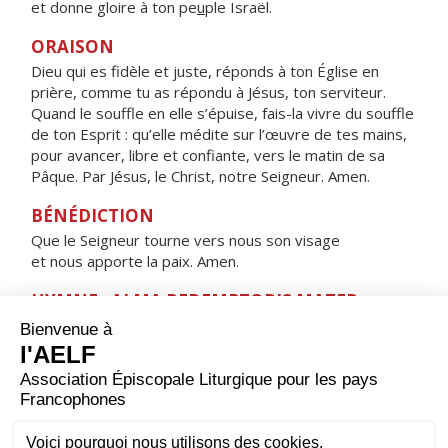
et donne gloire à ton pe
u
ple Israël.
ORAISON
Dieu qui es fidèle et juste, réponds à ton Église en
prière, comme tu as répondu à Jésus, ton serviteur.
Quand le souffle en elle s’épuise, fais-la vivre du souffle
de ton Esprit : qu’elle médite sur l’œuvre de tes mains,
pour avancer, libre et confiante, vers le matin de sa
Pâque. Par Jésus, le Christ, notre Seigneur. Amen.
BÉNÉDICTION
Que le Seigneur tourne vers nous son visage
et nous apporte la paix. Amen.
HYMNE : ALMA REDEMPTORIS MATER,
Alma Redemptoris Mater,
quæ pervia cæli porta manes, et stella maris,
succurre cadenti, surgere qui curat, populo :
tu quæ genuisti, natura mirante,
tuum sanctum Genitorem,
Virgo prius ac posterius,