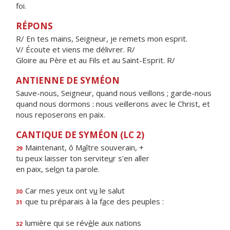
foi.
RÉPONS
R/ En tes mains, Seigneur, je remets mon esprit.
V/ Écoute et viens me délivrer. R/
Gloire au Père et au Fils et au Saint-Esprit. R/
ANTIENNE DE SYMÉON
Sauve-nous, Seigneur, quand nous veillons ; garde-nous
quand nous dormons : nous veillerons avec le Christ, et
nous reposerons en paix.
CANTIQUE DE SYMÉON (LC 2)
Maintenant, ô M
a
ître souverain, +
29
tu peux laisser ton servite
u
r s'en aller
en paix, sel
o
n ta parole.
Car mes yeux ont v
u
le salut
30
que tu préparais à la f
a
ce des peuples :
31
lumière qui se rév
è
le aux nations
32