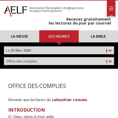
L'AELF
S'abonner
Association Épiscopale Liturgique
pour
les pays Francophones
Calendrier
Recevez gratuitement
Contact
les lectures du jour par courriel
LA MESSE
LES HEURES
LA BIBLE
Le
25 févr. 2020
|
Office des complies
|
OFFICE DES COMPLIES
Revenir aux lectures du
calendrier romain
.
INTRODUCTION
V/ Dieu, viens à mon aide,