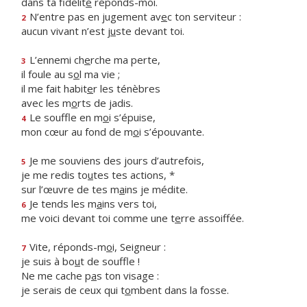
dans ta fidélit
é
réponds-moi.
N’entre pas en jugement av
e
c ton serviteur :
2
aucun vivant n’est j
u
ste devant toi.
L’ennemi ch
e
rche ma perte,
3
il foule au s
o
l ma vie ;
il me fait habit
e
r les ténèbres
avec les m
o
rts de jadis.
Le souffle en m
o
i s’épuise,
4
mon cœur au fond de m
o
i s’épouvante.
Je me souviens des jours d’autrefois,
5
je me redis to
u
tes tes actions, *
sur l’œuvre de tes m
a
ins je médite.
Je tends les m
a
ins vers toi,
6
me voici devant toi comme une t
e
rre assoiffée.
Vite, réponds-m
o
i, Seigneur :
7
je suis à bo
u
t de souffle !
Ne me cache p
a
s ton visage :
je serais de ceux qui t
o
mbent dans la fosse.