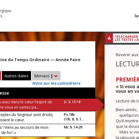
urgique
le
es
TÉLÉCHARGER
LES TEXTES (.
Revenir aux
aine du Temps Ordinaire — Année Paire
LECTUR
Autres dates
Monaco
|
PREMIÈR
Note sur les calendriers
« Si vous a
vous en va
esse
Lecture de l
s avez dans le cœur l’esprit de
Jc 3, 13-18
, ne vous en vantez pa...
Bien-aimés,
ceptes du Seigneur sont droits,
Ps 18b
quelqu’un, p
(19), 8, 9, 1...
uissent le cœur.
Qu’il montre
que la douce
is ! Viens au secours de mon
Mc 9, 14-29
Mais si vou
de foi ! »
la jalousie a