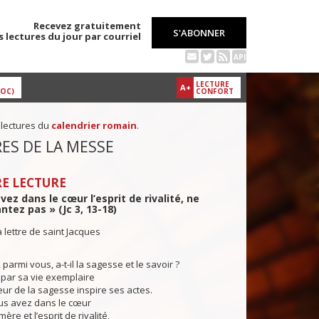
Recevez gratuitement
S'ABONNER
s lectures du jour par courriel
API
LECTURE
A+
DOC)
CONFORT
 lectures du
calendrier romain
.
ES DE LA MESSE
E LECTURE
vez dans le cœur l’esprit de rivalité, ne
ntez pas » (Jc 3, 13-18)
a lettre de saint Jacques
armi vous, a-t-il la sagesse et le savoir ?
 par sa vie exemplaire
ur de la sagesse inspire ses actes.
s avez dans le cœur
mère et l’esprit de rivalité,