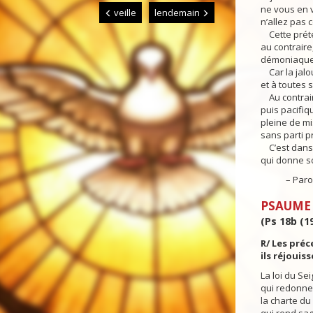
ne vous en 
veille
lendemain
n’allez pas c
Cette préte
au contraire
démoniaque
Car la jalou
et à toutes 
Au contraire
puis pacifiqu
pleine de mi
sans parti p
C’est dans l
qui donne so
– Parole 
PSAUME
(Ps 18b (19)
R/ Les préc
ils réjouis
La loi du Sei
qui redonne 
la charte du