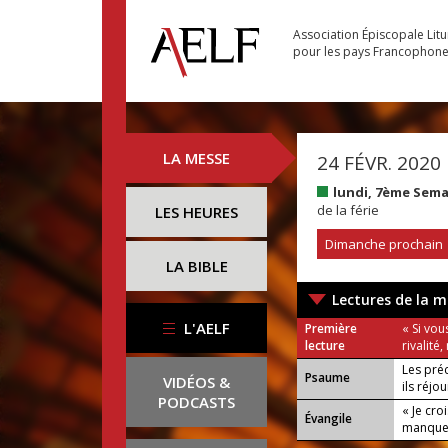
Association Épiscopale Lit
pour les pays Francophon
LA MESSE
24 FÉVR. 2020
lundi, 7ème Sem
de la férie
LES HEURES
Dimanche prochain
LA BIBLE
Lectures de la m
L'AELF
Première
« Si vou
lecture
rivalité
Les pré
Psaume
VIDÉOS &
ils réjo
PODCASTS
« Je cro
Évangile
manque 