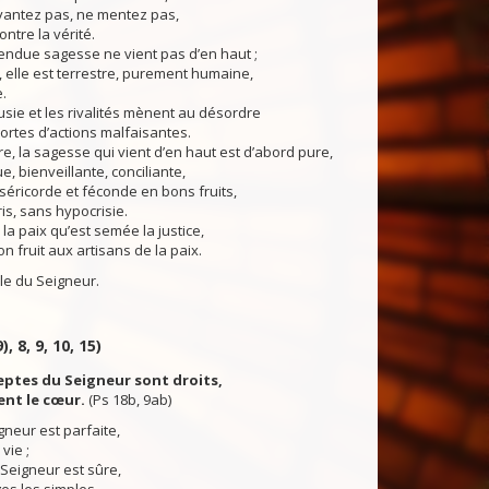
vantez pas, ne mentez pas,
ontre la vérité.
ndue sagesse ne vient pas d’en haut ;
, elle est terrestre, purement humaine,
.
sie et les rivalités mènent au désordre
sortes d’actions malfaisantes.
, la sagesse qui vient d’en haut est d’abord pure,
e, bienveillante, conciliante,
séricorde et féconde en bons fruits,
ris, sans hypocrisie.
a paix qu’est semée la justice,
n fruit aux artisans de la paix.
du Seigneur.
, 8, 9, 10, 15)
eptes du Seigneur sont droits,
sent le cœur.
(Ps 18b, 9ab)
gneur est parfaite,
vie ;
 Seigneur est sûre,