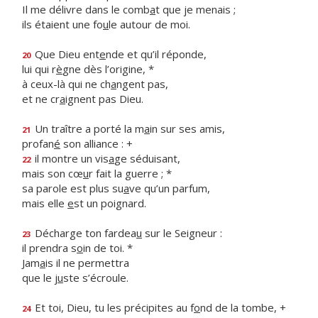
Il me délivre dans le comb
a
t que je menais ;
ils étaient une fo
u
le autour de moi.
Que Dieu ent
e
nde et qu’il réponde,
20
lui qui r
è
gne dès l’origine, *
à ceux-là qui ne ch
a
ngent pas,
et ne cr
a
ignent pas Dieu.
Un traître a porté la m
a
in sur ses amis,
21
profan
é
son alliance : +
il montre un vis
a
ge séduisant,
22
mais son cœ
u
r fait la guerre ; *
sa parole est plus su
a
ve qu’un parfum,
mais elle
e
st un poignard.
Décharge ton fardea
u
sur le Seigneur :
23
il prendra s
o
in de toi. *
Jam
a
is il ne permettra
que le j
u
ste s’écroule.
Et toi, Dieu, tu les précipites au f
o
nd de la tombe, +
24