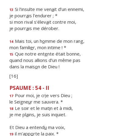
Si l’insulte me ven
a
it d’un ennemi,
13
je pourr
a
is l’endurer ; *
si mon rival s’élev
a
it contre moi,
je pourr
a
is me dérober.
Mais toi, un h
o
mme de mon rang,
14
mon famili
e
r, mon intime ! *
Que notre ent
e
nte était bonne,
15
quand nous allions d’un même pas
dans la mais
o
n de Dieu !
[16]
PSAUME : 54 - II
Pour moi, je cr
i
e vers Dieu ;
17
le Seigne
u
r me sauvera. *
Le soir et le mat
i
n et à midi,
18
je me pl
a
ins, je suis inquiet.
Et Dieu a entend
u
ma voix,
il m’app
o
rte la paix. *
19