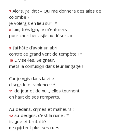
Alors, j’ai dit : « Qui me donnera des
a
iles de
7
colombe ? +
Je voler
a
is en lieu sûr ; *
loin, très l
o
in, je m’enfuirais
8
pour chercher as
i
le au désert. »
J’ai hâte d’av
o
ir un abri
9
contre ce grand v
e
nt de tempête ! *
Divise-l
e
s, Seigneur,
10
mets la confusi
o
n dans leur langage !
Car je v
o
is dans la ville
disc
o
rde et violence : *
de jour et de nu
i
t, elles tournent
11
en ha
u
t de ses remparts.
Au-dedans, cr
i
mes et malheurs ;
au-ded
a
ns, c’est la ruine : *
12
fra
u
de et brutalité
ne qu
i
ttent plus ses rues.