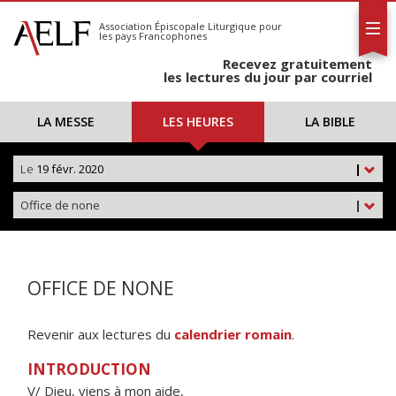
L'AELF
S'abonner
Association Épiscopale Liturgique
pour
les pays Francophones
Calendrier
Recevez gratuitement
Contact
les lectures du jour par courriel
LA MESSE
LES HEURES
LA BIBLE
Le
19 févr. 2020
|
Office de none
|
OFFICE DE NONE
Revenir aux lectures du
calendrier romain
.
INTRODUCTION
V/ Dieu, viens à mon aide,