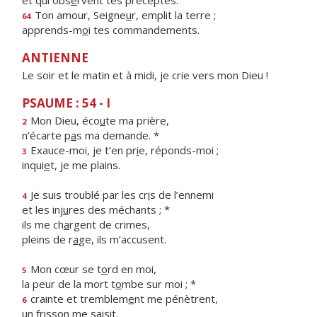
et qui obs
e
rvent tes préceptes.
Ton amour, Seigne
u
r, emplit la terre ;
64
apprends-m
o
i tes commandements.
ANTIENNE
Le soir et le matin et à midi, je crie vers mon Dieu !
PSAUME : 54 - I
Mon Dieu, éco
u
te ma prière,
2
n’écarte p
a
s ma demande. *
Exauce-moi, je t’en pr
i
e, réponds-moi ;
3
inqui
e
t, je me plains.
Je suis troublé par les cr
i
s de l’ennemi
4
et les inj
u
res des méchants ; *
ils me ch
a
rgent de crimes,
pleins de r
a
ge, ils m’accusent.
Mon cœur se t
o
rd en moi,
5
la peur de la mort t
o
mbe sur moi ; *
crainte et tremblem
e
nt me pénètrent,
6
un friss
o
n me saisit.