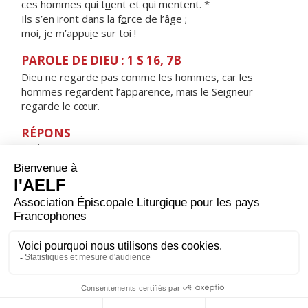
ces hommes qui t
u
ent et qui mentent. *
Ils s’en iront dans la f
o
rce de l’âge ;
moi, je m’appu
i
e sur toi !
PAROLE DE DIEU : 1 S 16, 7B
Dieu ne regarde pas comme les hommes, car les
hommes regardent l’apparence, mais le Seigneur
regarde le cœur.
RÉPONS
V/ Éprouve-moi, mon Dieu, tu connaîtras mon cœur,
conduis-moi sur le chemin d'éternité.
ORAISON
Seigneur Jésus Christ, toi qui étendis les bras sur la
croix pour sauver tous les hommes, donne-nous de te
plaire en chacun de nos actes pour faire connaître au
monde l'œuvre de ton amour. Toi qui règnes pour les
siècles des siècles. Amen.