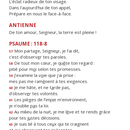
L'éclat radieux de ton visage.
Dans l'aujourd'hui de ton appel,
Prépare en nous le face-à-face.
ANTIENNE
De ton amour, Seigneur, la terre est pleine !
PSAUME : 118-8
Mon partage, Seigne
u
r, je l’ai dit,
57
c’est d’observ
e
r tes paroles.
De tout mon cœur, je qu
ê
te ton regard :
58
pitié pour m
o
i selon tes promesses.
J’examine la v
o
ie que j’ai prise :
59
mes pas me ram
è
nent à tes exigences.
Je me hâte, et ne t
a
rde pas,
60
d’observ
e
r tes volontés.
Les pièges de l’imp
i
e m’environnent,
61
je n’oublie p
a
s ta loi.
Au milieu de la nuit, je me l
è
ve et te rends grâce
62
pour tes j
u
stes décisions.
Je suis lié à tous ce
u
x qui te craignent
63