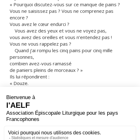
« Pourquoi discutez-vous sur ce manque de pains ?
Vous ne saisissez pas ? Vous ne comprenez pas
encore ?
Vous avez le cœur endurci ?
Vous avez des yeux et vous ne voyez pas,
vous avez des oreilles et vous n’entendez pas !
Vous ne vous rappelez pas ?
Quand j’ai rompu les cinq pains pour cinq mille
personnes,
combien avez-vous ramassé
de paniers pleins de morceaux ? »
Ils lui répondirent :
« Douze.
– Et quand j’en ai rompu sept pour quatre mille,
combien avez-vous rempli de corbeilles
en ramassant les morceaux ? »
Ils lui répondirent :
« Sept. »
Il leur disait :
« Vous ne comprenez pas encore ? »
– Acclamons la Parole de Dieu.