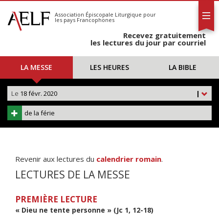
L'AELF
S'abonner
Association Épiscopale Liturgique
pour
les pays Francophones
Calendrier
Recevez gratuitement
Contact
les lectures du jour par courriel
LA MESSE
LES HEURES
LA BIBLE
Le
18 févr. 2020
|
de la férie
Revenir aux lectures du
calendrier romain
.
LECTURES DE LA MESSE
PREMIÈRE LECTURE
« Dieu ne tente personne » (Jc 1, 12-18)