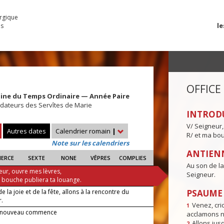
urgique
le
es
OFFICE
aine du Temps Ordinaire — Année Paire
ndateurs des Servîtes de Marie
INTROD
V/ Seigneur,
Autres dates
Calendrier romain
|
R/ et ma bou
Note sur les calendriers
ANTIENN
IERCE
SEXTE
NONE
VÊPRES
COMPLIES
Au son de la 
eur, ouvre mes lèvres,
Seigneur.
a bouche publiera ta louange.
e la joie et de la fête, allons à la rencontre du
PSAUME I
r.
Venez, crio
1
r nouveau commence
acclamons n
Allons jusq
2