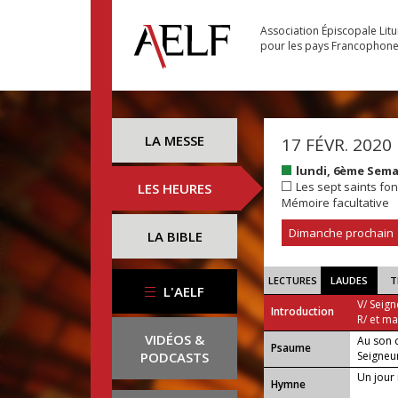
Association Épiscopale Lit
pour les pays Francophon
LA MESSE
17 FÉVR. 2020
lundi, 6ème Sem
Les sept saints fo
LES HEURES
Mémoire facultative
Dimanche prochain
LA BIBLE
LECTURES
LAUDES
T
L'AELF
V/ Seign
Introduction
R/ et m
VIDÉOS &
Au son d
Psaume
PODCASTS
Seigneu
Un jou
Hymne