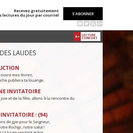
Recevez gratuitement
S'ABONNER
s lectures du jour par courriel
API
LECTURE
A+
CONFORT
 DES LAUDES
UCTION
 ouvre mes lèvres,
che publiera ta louange.
E INVITATOIRE
joie et de la fête, allons à la rencontre du
NVITATOIRE : (94)
ns de j
o
ie pour le Seigneur,
otre Roch
e
r, notre salut !
u'à lu
i
en rendant grâce,