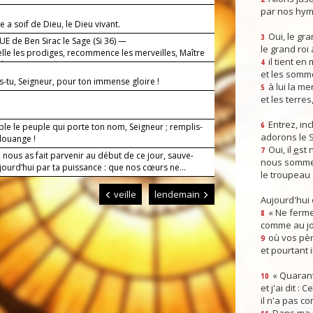
par nos hym
a soif de Dieu, le Dieu vivant.
Oui, le gra
3
E de Ben Sirac le Sage (Si 36) —
le grand roi
lle les prodiges, recommence les merveilles, Maître
il tient en
4
de tout !
et les somm
s-tu, Seigneur, pour ton immense gloire !
à lui la mer
5
et les terres
Entrez, inc
le le peuple qui porte ton nom, Seigneur ; remplis-
6
adorons le 
 louange !
Oui, il
e
st 
7
 nous as fait parvenir au début de ce jour, sauve-
nous somme
ourd’hui par ta puissance : que nos cœurs ne...
le troupeau 
veille
lendemain
Aujourd'hui
« Ne ferme
8
comme au jou
où vos pèr
9
et pourtant i
« Quarant
10
et j'ai dit :
il n'a pas co