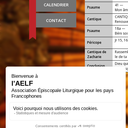
CALENDRIER
41 —
Psaume
Mon âme 
CANTIQU
Cantique
CONTACT
Renouve
et Dieu 
18a —
Psaume
Béni soi
Jr 15, 16
Péricope
Cantique de
Rassemb
Zacharie
le de ta
Dieu qui
Conclusion
nous auj