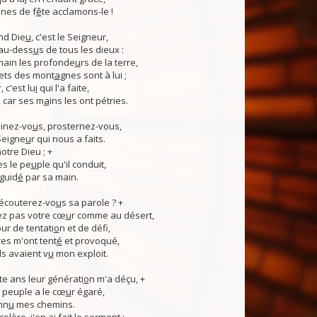
nes de f
ê
te acclamons-le !
nd Die
u
, c'est le Seigneur,
 au-dess
u
s de tous les dieux :
 main les profonde
u
rs de la terre,
ets des mont
a
gnes sont à lui ;
, c'est lu
i
qui l'a faite,
, car ses m
a
ins les ont pétries.
linez-vo
u
s, prosternez-vous,
Seigne
u
r qui nous a faits.
notre Dieu ; +
s le pe
u
ple qu'il conduit,
guid
é
par sa main.
 écouterez-vo
u
s sa parole ? +
z pas votre cœ
u
r comme au désert,
r de tentati
o
n et de défi,
es m'ont tent
é
et provoqué,
ls avaient v
u
mon exploit.
e ans leur générati
o
n m'a déçu, +
 Ce peuple a le cœ
u
r égaré,
nn
u
mes chemins.