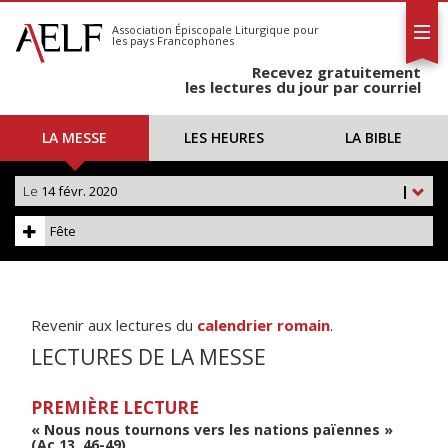
L'AELF
S'abonner
Association Épiscopale Liturgique
pour
les pays Francophones
Calendrier
Recevez gratuitement
Contact
les lectures du jour par courriel
LA MESSE
LES HEURES
LA BIBLE
Le
14 févr. 2020
|
Fête
Revenir aux lectures du
calendrier romain
.
LECTURES DE LA MESSE
PREMIÈRE LECTURE
« Nous nous tournons vers les nations païennes »
(Ac 13, 46-49)