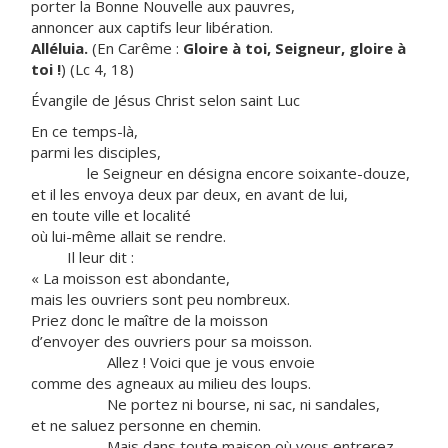
porter la Bonne Nouvelle aux pauvres,
annoncer aux captifs leur libération.
Alléluia.
(En Carême :
Gloire à toi, Seigneur, gloire à
toi !
) (Lc 4, 18)
Évangile de Jésus Christ selon saint Luc
En ce temps-là,
parmi les disciples,
le Seigneur en désigna encore soixante-douze,
et il les envoya deux par deux, en avant de lui,
en toute ville et localité
où lui-même allait se rendre.
Il leur dit :
« La moisson est abondante,
mais les ouvriers sont peu nombreux.
Priez donc le maître de la moisson
d’envoyer des ouvriers pour sa moisson.
Allez ! Voici que je vous envoie
comme des agneaux au milieu des loups.
Ne portez ni bourse, ni sac, ni sandales,
et ne saluez personne en chemin.
Mais dans toute maison où vous entrerez,