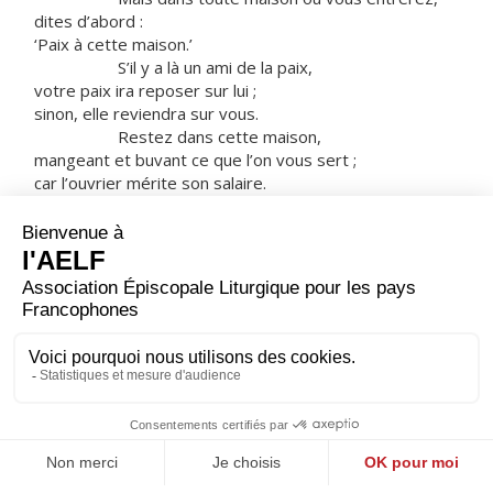
dites d’abord :
‘Paix à cette maison.’
S’il y a là un ami de la paix,
votre paix ira reposer sur lui ;
sinon, elle reviendra sur vous.
Restez dans cette maison,
mangeant et buvant ce que l’on vous sert ;
car l’ouvrier mérite son salaire.
Ne passez pas de maison en maison.
Dans toute ville où vous entrerez
et où vous serez accueillis,
mangez ce qui vous est présenté.
Guérissez les malades qui s’y trouvent
et dites-leur :
‘Le règne de Dieu s’est approché de vous.’ »
– Acclamons la Parole de Dieu.