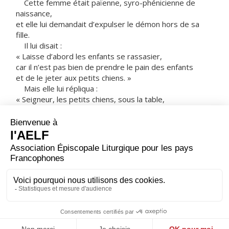
Cette femme était païenne, syro-phénicienne de
naissance,
et elle lui demandait d’expulser le démon hors de sa
fille.
Il lui disait :
« Laisse d’abord les enfants se rassasier,
car il n’est pas bien de prendre le pain des enfants
et de le jeter aux petits chiens. »
Mais elle lui répliqua :
« Seigneur, les petits chiens, sous la table,
mangent bien les miettes des petits enfants ! »
Alors il lui dit :
« À cause de cette parole, va :
le démon est sorti de ta fille. »
Elle rentra à la maison,
et elle trouva l’enfant étendue sur le lit :
le démon était sorti d’elle.
– Acclamons la Parole de Dieu.