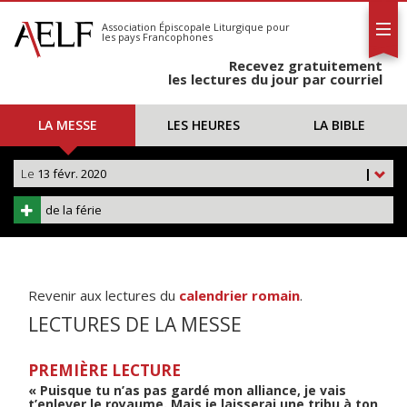
L'AELF
S'abonner
Association Épiscopale Liturgique
pour
les pays Francophones
Calendrier
Recevez gratuitement
Contact
les lectures du jour par courriel
LA MESSE
LES HEURES
LA BIBLE
Le
13 févr. 2020
|
de la férie
Revenir aux lectures du
calendrier romain
.
LECTURES DE LA MESSE
PREMIÈRE LECTURE
« Puisque tu n’as pas gardé mon alliance, je vais
t’enlever le royaume. Mais je laisserai une tribu à ton