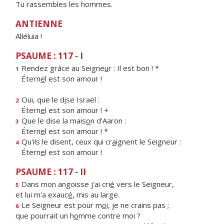
Tu rassembles les hommes.
ANTIENNE
Alléluia !
PSAUME : 117 - I
Rendez grâce au Seigne
u
r : Il est bon ! *
1
Étern
e
l est son amour !
Oui, que le d
i
se Israël :
2
Étern
e
l est son amour ! +
Que le dise la mais
o
n d'Aaron :
3
Étern
e
l est son amour ! *
Qu'ils le disent, ceux qui cr
a
ignent le Seigneur :
4
Étern
e
l est son amour !
PSAUME : 117 - II
Dans mon angoisse j'ai cri
é
vers le Seigneur,
5
et lui m'a exauc
é
, mis au large.
Le Seigneur est pour m
o
i, je ne crains pas ;
6
que pourrait un h
o
mme contre moi ?