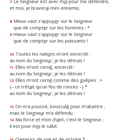
Le Seigneur est avec m
o
i pour me défendre,
7
et moi, je braver
a
i mes ennemis.
Mieux vaut s'appuy
e
r sur le Seigneur
8
que de compt
e
r sur les hommes ; *
mieux vaut s'appuy
e
r sur le Seigneur
9
que de compt
e
r sur les puissants !
Toutes les nati
o
ns m'ont encerclé :
10
au nom du Seigne
u
r, je les détruis !
Elles m'ont cern
é
, encerclé :
11
au nom du Seigne
u
r, je les détruis !
Elles m'ont cern
é
comme des guêpes : +
12
(– ce n'ét
a
it qu'un feu de ronces –) *
au nom du Seigne
u
r, je les détruis !
On m'a poussé, bouscul
é
pour m'abattre ;
13
mais le Seigne
u
r m'a défendu.
Ma force et mon ch
a
nt, c'est le Seigneur ;
14
il est pour m
o
i le salut.
Clameurs de j
o
ie et de victoire *
15