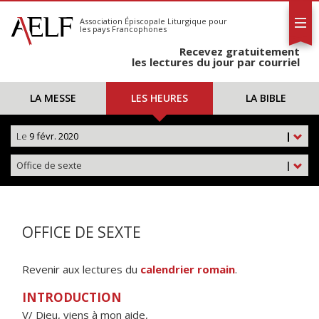
L'AELF
S'abonner
Association Épiscopale Liturgique
pour
les pays Francophones
Calendrier
Recevez gratuitement
Contact
les lectures du jour par courriel
LA MESSE
LES HEURES
LA BIBLE
Le
9 févr. 2020
|
Office de sexte
|
OFFICE DE SEXTE
Revenir aux lectures du
calendrier romain
.
INTRODUCTION
V/ Dieu, viens à mon aide,