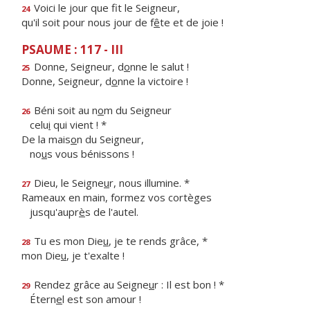
Voici le jour que f
t le Seigneur,
24
qu'il soit pour nous jour de f
ê
te et de joie !
PSAUME : 117 - III
Donne, Seigneur, d
o
nne le salut !
25
Donne, Seigneur, d
o
nne la victoire !
Béni soit au n
o
m du Seigneur
26
celu
i
qui vient ! *
De la mais
o
n du Seigneur,
no
u
s vous bénissons !
Dieu, le Seigne
u
r, nous illumine. *
27
Rameaux en main, formez vos cortèges
jusqu'aupr
è
s de l'autel.
Tu es mon Die
u
, je te rends grâce, *
28
mon Die
u
, je t'exalte !
Rendez grâce au Seigne
u
r : Il est bon ! *
29
Étern
e
l est son amour !