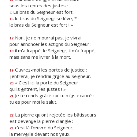
sous les t
e
ntes des justes :
« Le bras du Seigneur est fort,
le bras du Seigne
u
r se lève, *
16
le bras du Seigne
u
r est fort ! »
Non, je ne mourrai p
a
s, je vivrai
17
pour annoncer les acti
o
ns du Seigneur :
il m'a frappé, le Seigne
u
r, il m'a frappé,
18
mais sans me livr
e
r à la mort.
Ouvrez-moi les p
o
rtes de justice :
19
j'entrerai, je rendrai gr
â
ce au Seigneur.
« C'est ici la p
o
rte du Seigneur :
20
qu'ils
e
ntrent, les justes ! »
Je te rends grâce car tu m'
a
s exaucé :
21
tu es pour m
o
i le salut.
La pierre qu'ont rejet
é
e les bâtisseurs
22
est deven
u
e la pierre d'angle :
c'est là l'œ
u
vre du Seigneur,
23
la merv
e
ille devant nos yeux.