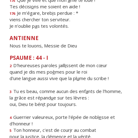
Que je vive et que mon
â
me te loue !
175
Tes décisi
o
ns me soient en aide !
Je m’égare, breb
i
s perdue : *
176
viens chercher ton serviteur.
Je n’oublie p
a
s tes volontés.
ANTIENNE
Nous te louons, Messie de Dieu
PSAUME : 44 - I
D'heureuses paroles jaill
i
ssent de mon cœur
2
quand je dis mes po
è
mes pour le roi
d'une langue aussi vive que la pl
u
me du scribe !
Tu es beau, comme aucun des enf
a
nts de l'homme,
3
la grâce est répand
u
e sur tes lèvres :
oui, Dieu te bén
i
t pour toujours.
Guerrier valeureux, porte l'épée de nobl
e
sse et
4
d'honneur !
Ton honneur, c'est de cour
i
r au combat
5
pour la justice, la clém
e
nce et la vérité.