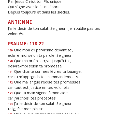
Par Jésus Christ ton Fils unique
Qui règne avec le Saint-Esprit
Depuis toujours et dans les siècles.
ANTIENNE
J’ai le désir de ton salut, Seigneur ; je n’oublie pas tes
volontés.
PSAUME : 118-22
Que mon cri parvi
e
nne devant toi,
169
éclaire-moi selon ta par
o
le, Seigneur.
Que ma prière arr
i
ve jusqu’à toi ;
170
délivre-m
o
i selon ta promesse.
Que chante sur mes l
è
vres ta louange,
171
car tu m’appr
e
nds tes commandements.
Que ma langue red
i
se tes promesses,
172
car tout est just
i
ce en tes volontés.
Que ta main vi
e
nne à mon aide,
173
car j’ai chois
i
tes préceptes.
J’ai le désir de ton sal
u
t, Seigneur :
174
ta l
o
i fait mon plaisir.