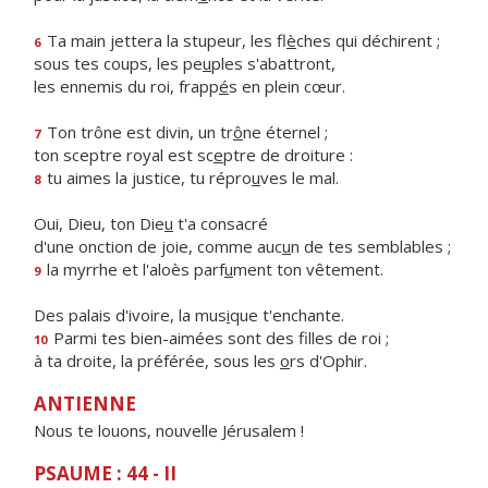
Ta main jettera la stupeur, les fl
è
ches qui déchirent ;
6
sous tes coups, les pe
u
ples s'abattront,
les ennemis du roi, frapp
é
s en plein cœur.
Ton trône est divin, un tr
ô
ne éternel ;
7
ton sceptre royal est sc
e
ptre de droiture :
tu aimes la justice, tu répro
u
ves le mal.
8
Oui, Dieu, ton Die
u
t'a consacré
d'une onction de joie, comme auc
u
n de tes semblables ;
la myrrhe et l'aloès parf
u
ment ton vêtement.
9
Des palais d'ivoire, la mus
i
que t'enchante.
Parmi tes bien-aimées sont des f
lles de roi ;
10
à ta droite, la préférée, sous les
o
rs d'Ophir.
ANTIENNE
Nous te louons, nouvelle Jérusalem !
PSAUME : 44 - II