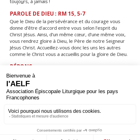
toujo
u
rs, à jamais !
PAROLE DE DIEU : RM 15, 5-7
Que le Dieu de la persévérance et du courage vous
donne d’être d’accord entre vous selon l’esprit du
Christ Jésus. Ainsi, d’un même cœur, d’une même voix,
vous rendrez gloire à Dieu, le Père de notre Seigneur
Jésus Christ. Accueillez-vous donc les uns les autres
comme le Christ vous a accueillis pour la gloire de Dieu.
RÉPONS
V/ Le Seigneur aime son peuple,
il donne aux humbles l’éclat de la victoire.
ORAISON
Seigneur, foyer brûlant de charité, accorde-nous une
telle ferveur que nous soyons capables de t’aimer plus
que tout et d’aimer nos frères à cause de toi. Par Jésus,
le Christ, notre Seigneur. Amen.