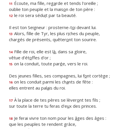
Écoute, ma fille, reg
a
rde et tends l'oreille ;
11
oublie ton peuple et la mais
o
n de ton père :
le roi sera sédu
i
t par ta beauté.
12
Il est ton Seigneur : prosterne-t
o
i devant lui.
Alors, fille de Tyr, les plus r
i
ches du peuple,
13
chargés de présents, quêter
o
nt ton sourire.
Fille de roi, elle est l
à
, dans sa gloire,
14
vêtue d'ét
o
ffes d'or ;
on la conduit, toute par
é
e, vers le roi.
15
Des jeunes filles, ses compagnes, lui f
o
nt cortège ;
on les conduit parmi les ch
a
nts de fête :
16
elles entrent au pal
a
is du roi.
À la place de tes pères se lèver
o
nt tes fils ;
17
sur toute la terre tu feras d'e
u
x des princes.
Je ferai vivre ton nom pour les
â
ges des âges :
18
que les peuples te rendent grâce,