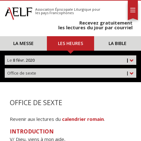
L'AELF
S'abonner
Association Épiscopale Liturgique
pour
les pays Francophones
Calendrier
Recevez gratuitement
Contact
les lectures du jour par courriel
LA MESSE
LES HEURES
LA BIBLE
Le
8 févr. 2020
|
Office de sexte
|
OFFICE DE SEXTE
Revenir aux lectures du
calendrier romain
.
INTRODUCTION
V/ Dieu, viens à mon aide,