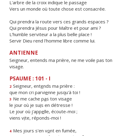
L'arbre de la croix indique le passage
Vers un monde où toute chose est consacrée.
Qui prendra la route vers ces grands espaces ?
Qui prendra Jésus pour Maître et pour ami ?
L'humble serviteur a la plus belle place !
Servir Dieu rend l'homme libre comme lui.
ANTIENNE
Seigneur, entends ma prière, ne me voile pas ton
visage.
PSAUME : 101 - I
Seigneur, ent
e
nds ma prière :
2
que mon cri parvi
e
nne jusqu'à toi !
Ne me cache p
a
s ton visage
3
le jour où je su
i
s en détresse !
Le jour où j'app
e
lle, écoute-moi ;
viens v
i
te, réponds-moi !
Mes jours s'en v
o
nt en fumée,
4