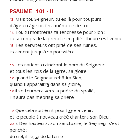
PSAUME : 101 - II
Mais toi, Seigneur, tu es l
à
pour toujours ;
13
d'âge en âge on fera mém
o
ire de toi.
Toi, tu montreras ta tendr
e
sse pour Sion ;
14
il est temps de la prendre en pitié : l'he
u
re est venue.
Tes serviteurs ont piti
é
de ses ruines,
15
ils aiment j
u
squ'à sa poussière.
Les nations craindront le n
o
m du Seigneur,
16
et tous les rois de la t
e
rre, sa gloire :
quand le Seigneur rebâtir
a
Sion,
17
quand il apparaîtr
a
dans sa gloire,
il se tournera vers la pri
è
re du spolié,
18
il n'aura pas mépris
é
sa prière.
Que cela soit écrit pour l'
â
ge à venir,
19
et le peuple à nouveau créé chanter
a
son Dieu :
« Des hauteurs, son sanctuaire, le Seigne
u
r s'est
20
penché ;
du ciel, il reg
a
rde la terre