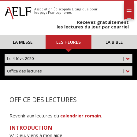
L'AELF
S'abonner
Association Épiscopale Liturgique
pour
les pays Francophones
Calendrier
Recevez gratuitement
Contact
les lectures du jour par courriel
LA MESSE
LES HEURES
LA BIBLE
Le
4 févr. 2020
|
Office des lectures
|
OFFICE DES LECTURES
Revenir aux lectures du
calendrier romain
.
INTRODUCTION
V/ Dieu, viens à mon aide,