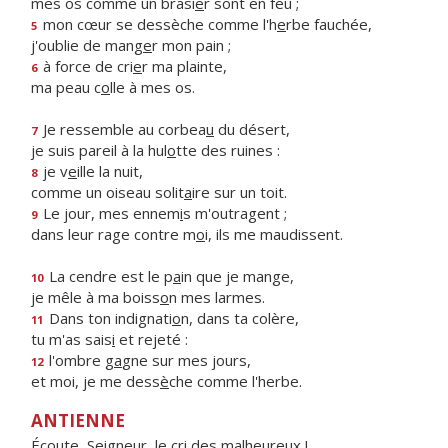
mes os comme un brasi
e
r sont en feu ;
mon cœur se dessèche comme l'h
e
rbe fauchée,
5
j'oublie de mang
e
r mon pain ;
à force de cri
e
r ma plainte,
6
ma peau c
o
lle à mes os.
Je ressemble au corbea
u
du désert,
7
je suis pareil à la hul
o
tte des ruines :
je v
e
ille la nuit,
8
comme un oiseau solit
a
ire sur un toit.
Le jour, mes ennem
i
s m'outragent ;
9
dans leur rage contre m
o
i, ils me maudissent.
La cendre est le p
a
in que je mange,
10
je mêle à ma boiss
o
n mes larmes.
Dans ton indignati
o
n, dans ta colère,
11
tu m'as sais
i
et rejeté :
l'ombre g
a
gne sur mes jours,
12
et moi, je me dess
è
che comme l'herbe.
ANTIENNE
Écoute, Seigneur, le cri des malheureux !