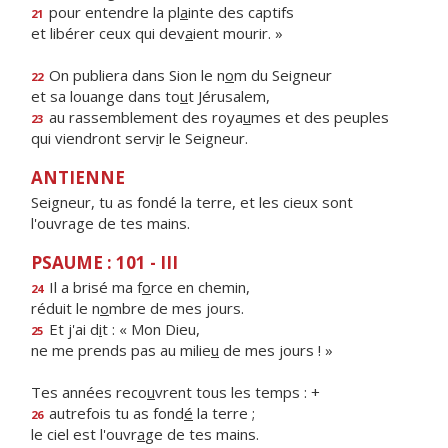
pour entendre la pl
a
inte des captifs
21
et libérer ceux qui dev
a
ient mourir. »
On publiera dans Sion le n
o
m du Seigneur
22
et sa louange dans to
u
t Jérusalem,
au rassemblement des roya
u
mes et des peuples
23
qui viendront serv
i
r le Seigneur.
ANTIENNE
Seigneur, tu as fondé la terre, et les cieux sont
l'ouvrage de tes mains.
PSAUME : 101 - III
Il a brisé ma f
o
rce en chemin,
24
réduit le n
o
mbre de mes jours.
Et j'ai d
i
t : « Mon Dieu,
25
ne me prends pas au milie
u
de mes jours ! »
Tes années reco
u
vrent tous les temps : +
autrefois tu as fond
é
la terre ;
26
le ciel est l'ouvr
a
ge de tes mains.