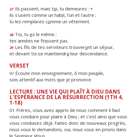
Ils passent, mais t
o
i, tu demeures : +
27
ils s'usent comme un hab
i
t, l'un et l'autre ;
tu les remplaces c
o
mme un vêtement.
Toi, tu
e
s le même ;
28
tes années ne fin
i
ssent pas.
Les fils de tes serviteurs trouver
o
nt un séjour,
29
et devant toi se maintiendr
a
leur descendance.
VERSET
V/ Écoute mon enseignement, ô mon peuple,
sois attentif aux mots que je prononce.
LECTURE : UNE VIE QUI PLAÎT À DIEU DANS
L'ESPÉRANCE DE LA RÉSURRECTION (1TH 4,
1-18)
01 Frères, vous avez appris de nous comment il faut
vous conduire pour plaire à Dieu ; et c’est ainsi que vous
vous conduisez déjà. Faites donc de nouveaux progrès,
nous vous le demandons, oui, nous vous en prions dans
le Seigneur Jésus.