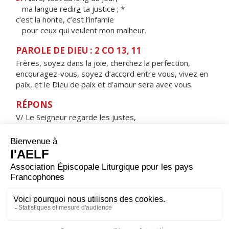
ma langue redir
a
ta justice ; *
c’est la honte, c’est l’infamie
pour ceux qui ve
u
lent mon malheur.
PAROLE DE DIEU : 2 CO 13, 11
Frères, soyez dans la joie, cherchez la perfection,
encouragez-vous, soyez d’accord entre vous, vivez en
paix, et le Dieu de paix et d’amour sera avec vous.
RÉPONS
V/ Le Seigneur regarde les justes,
il écoute, attentif à leurs cris.
ORAISON
Père très bon, toi qui as confié la terre aux hommes
pour qu'ils la gardent et la travaillent, pour qu'ils
puissent progresser en s'entraidant, donne-nous de
mener nos travaux avec un esprit filial envers toi et un
esprit fraternel envers tous. Par Jésus, le Christ, notre
Seigneur. Amen.