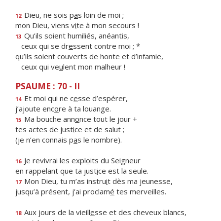
Dieu, ne sois p
a
s loin de moi ;
12
mon Dieu, viens v
i
te à mon secours !
Qu’ils soient humiliés, anéantis,
13
ceux qui se dr
e
ssent contre moi ; *
qu’ils soient couverts de honte et d’infamie,
ceux qui ve
u
lent mon malheur !
PSAUME : 70 - II
Et moi qui ne c
e
sse d’espérer,
14
j’ajoute enc
o
re à ta louange.
Ma bouche ann
o
nce tout le jour +
15
tes actes de just
i
ce et de salut ;
(je n’en connais p
a
s le nombre).
Je revivrai les expl
o
its du Seigneur
16
en rappelant que ta just
i
ce est la seule.
Mon Dieu, tu m’as instru
i
t dès ma jeunesse,
17
jusqu’à présent, j’ai proclam
é
tes merveilles.
Aux jours de la vieill
e
sse et des cheveux blancs,
18