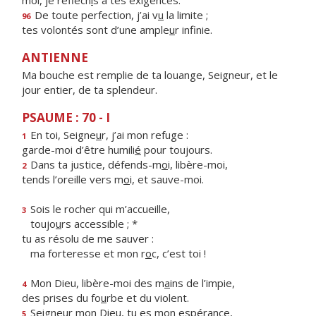
moi, je réfléch
i
s à tes exigences.
De toute perfection, j’ai v
u
la limite ;
96
tes volontés sont d’une ample
u
r infinie.
ANTIENNE
Ma bouche est remplie de ta louange, Seigneur, et le
jour entier, de ta splendeur.
PSAUME : 70 - I
En toi, Seigne
u
r, j’ai mon refuge :
1
garde-moi d’être humili
é
pour toujours.
Dans ta justice, défends-m
o
i, libère-moi,
2
tends l’oreille vers m
o
i, et sauve-moi.
Sois le rocher qui m’accueille,
3
toujo
u
rs accessible ; *
tu as résolu de me sauver :
ma forteresse et mon r
o
c, c’est toi !
Mon Dieu, libère-moi des m
a
ins de l’impie,
4
des prises du fo
u
rbe et du violent.
Seigneur mon Dieu, tu
e
s mon espérance,
5