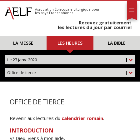
L'AELF
S'abonner
Association Épiscopale Liturgique
pour
les pays Francophones
Calendrier
Recevez gratuitement
Contact
les lectures du jour par courriel
LA MESSE
LES HEURES
LA BIBLE
Le
27 janv. 2020
|
Office de tierce
|
OFFICE DE TIERCE
Revenir aux lectures du
calendrier romain
.
INTRODUCTION
V/ Dieu, viens à mon aide,