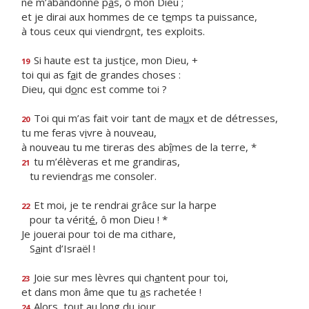
ne m’abandonne p
a
s, ô mon Dieu ;
et je dirai aux hommes de ce t
e
mps ta puissance,
à tous ceux qui viendr
o
nt, tes exploits.
Si haute est ta just
i
ce, mon Dieu, +
19
toi qui as f
a
it de grandes choses :
Dieu, qui d
o
nc est comme toi ?
Toi qui m’as fait voir tant de ma
u
x et de détresses,
20
tu me feras v
i
vre à nouveau,
à nouveau tu me tireras des ab
î
mes de la terre, *
tu m’élèveras et me grandiras,
21
tu reviendr
a
s me consoler.
Et moi, je te rendrai grâce sur la harpe
22
pour ta vérit
é
, ô mon Dieu ! *
Je jouerai pour toi de ma cithare,
S
a
int d’Israël !
Joie sur mes lèvres qui ch
a
ntent pour toi,
23
et dans mon âme que tu
a
s rachetée !
Alors, tout au long du jour,
24