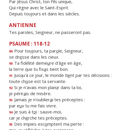
Par Jésus Christ, ton Fils unique,
Qui règne avec le Saint-Esprit
Depuis toujours et dans les siècles.
ANTIENNE
Tes paroles, Seigneur, ne passeront pas.
PSAUME : 118-12
Pour toujours, ta par
o
le, Seigneur,
89
se dr
e
sse dans les cieux.
Ta fidélité deme
u
re d’âge en âge,
90
la terre que tu fix
a
s tient bon.
Jusqu’à ce jour, le monde ti
e
nt par tes décisions :
91
toute ch
o
se est ta servante.
Si je n’avais mon plais
i
r dans ta loi,
92
je périr
a
is de misère.
Jamais je n’oublier
a
i tes préceptes :
93
par e
u
x tu me fais vivre.
Je suis à t
o
i : sauve-moi,
94
car je ch
e
rche tes préceptes.
Des impies esc
o
mptent ma perte :
95