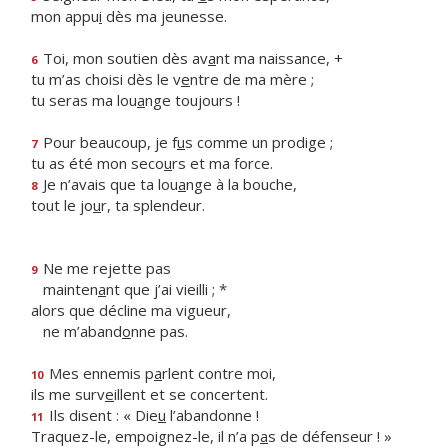
mon appu
i
dès ma jeunesse.
Toi, mon soutien dès av
a
nt ma naissance, +
6
tu m’as choisi dès le v
e
ntre de ma mère ;
tu seras ma lou
a
nge toujours !
Pour beaucoup, je f
u
s comme un prodige ;
7
tu as été mon seco
u
rs et ma force.
Je n’avais que ta lou
a
nge à la bouche,
8
tout le jo
u
r, ta splendeur.
Ne me rejette pas
9
mainten
a
nt que j’ai vieilli ; *
alors que décline ma vigueur,
ne m’aband
o
nne pas.
Mes ennemis p
a
rlent contre moi,
10
ils me surv
e
illent et se concertent.
Ils disent : « Die
u
l’abandonne !
11
Traquez-le, empoignez-le, il n’a p
a
s de défenseur ! »