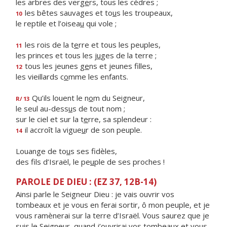
les arbres des verg
e
rs, tous les cèdres ;
les bêtes sauvages et to
u
s les troupeaux,
10
le reptile et l’oisea
u
qui vole ;
les rois de la t
e
rre et tous les peuples,
11
les princes et tous les j
u
ges de la terre ;
tous les jeunes g
e
ns et jeunes filles,
12
les vieillards c
o
mme les enfants.
Qu’ils louent le n
o
m du Seigneur,
R/
13
le seul au-dess
u
s de tout nom ;
sur le ciel et sur la t
e
rre, sa splendeur :
il accroît la vigue
u
r de son peuple.
14
Louange de to
u
s ses fidèles,
des fils d’Israël, le pe
u
ple de ses proches !
PAROLE DE DIEU : (EZ 37, 12B-14)
Ainsi parle le Seigneur Dieu : je vais ouvrir vos
tombeaux et je vous en ferai sortir, ô mon peuple, et je
vous ramènerai sur la terre d’Israël. Vous saurez que je
suis le Seigneur, quand j’ouvrirai vos tombeaux et vous