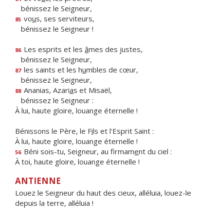
bénissez le Seigneur,
vo
u
s, ses serviteurs,
85
bénissez le Seigneur !
Les esprits et les
â
mes des justes,
86
bénissez le Seigneur,
les saints et les h
u
mbles de cœur,
87
bénissez le Seigneur,
Ananias, Azari
a
s et Misaël,
88
bénissez le Seigneur :
À lui, haute gloire, louange éternelle !
Bénissons le Père, le F
i
ls et l'Esprit Saint :
À lui, haute gloire, louange éternelle !
Béni sois-tu, Seigneur, au firmam
e
nt du ciel :
56
À toi, haute gloire, louange éternelle !
ANTIENNE
Louez le Seigneur du haut des cieux, alléluia, louez-le
depuis la terre, alléluia !