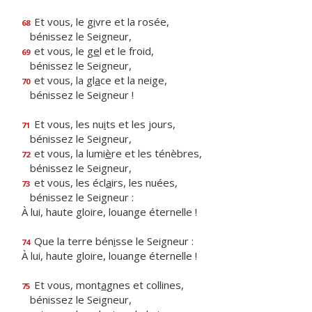
Et vous, le g
i
vre et la rosée,
68
bénissez le Seigneur,
et vous, le g
e
l et le froid,
69
bénissez le Seigneur,
et vous, la gl
a
ce et la neige,
70
bénissez le Seigneur !
Et vous, les nu
i
ts et les jours,
71
bénissez le Seigneur,
et vous, la lumi
è
re et les ténèbres,
72
bénissez le Seigneur,
et vous, les écl
a
irs, les nuées,
73
bénissez le Seigneur :
À lui, haute gloire, louange éternelle !
Que la terre bén
i
sse le Seigneur :
74
À lui, haute gloire, louange éternelle !
Et vous, mont
a
gnes et collines,
75
bénissez le Seigneur,