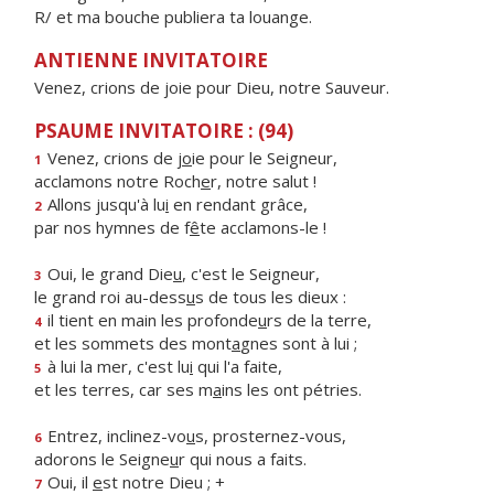
R/ et ma bouche publiera ta louange.
ANTIENNE INVITATOIRE
Venez, crions de joie pour Dieu, notre Sauveur.
PSAUME INVITATOIRE : (94)
Venez, crions de j
o
ie pour le Seigneur,
1
acclamons notre Roch
e
r, notre salut !
Allons jusqu'à lu
i
en rendant grâce,
2
par nos hymnes de f
ê
te acclamons-le !
Oui, le grand Die
u
, c'est le Seigneur,
3
le grand roi au-dess
u
s de tous les dieux :
il tient en main les profonde
u
rs de la terre,
4
et les sommets des mont
a
gnes sont à lui ;
à lui la mer, c'est lu
i
qui l'a faite,
5
et les terres, car ses m
a
ins les ont pétries.
Entrez, inclinez-vo
u
s, prosternez-vous,
6
adorons le Seigne
u
r qui nous a faits.
Oui, il
e
st notre Dieu ; +
7