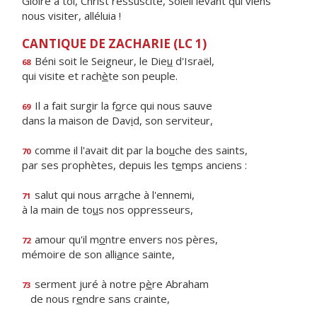
Gloire à toi, Christ ressuscité, Soleil levant qui viens
nous visiter, alléluia !
CANTIQUE DE ZACHARIE (LC 1)
Béni soit le Seigneur, le Die
u
d'Israël,
68
qui visite et rach
è
te son peuple.
Il a fait surgir la f
o
rce qui nous sauve
69
dans la maison de Dav
i
d, son serviteur,
comme il l'avait dit par la bo
u
che des saints,
70
par ses prophètes, depuis les t
e
mps anciens :
salut qui nous arr
a
che à l'ennemi,
71
à la main de to
u
s nos oppresseurs,
amour qu'il m
o
ntre envers nos pères,
72
mémoire de son alli
a
nce sainte,
serment juré à notre p
è
re Abraham
73
de nous r
e
ndre sans crainte,