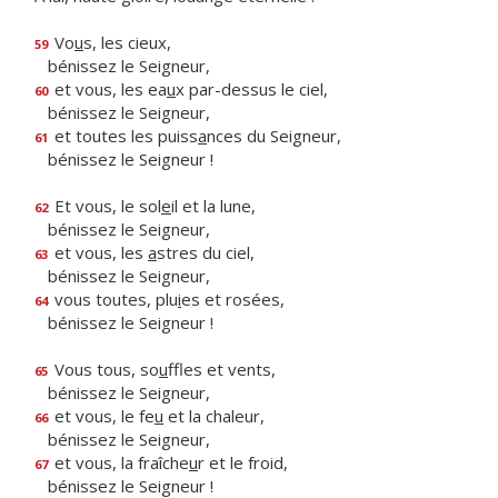
Vo
u
s, les cieux,
59
bénissez le Seigneur,
et vous, les ea
u
x par-dessus le ciel,
60
bénissez le Seigneur,
et toutes les puiss
a
nces du Seigneur,
61
bénissez le Seigneur !
Et vous, le sol
e
il et la lune,
62
bénissez le Seigneur,
et vous, les
a
stres du ciel,
63
bénissez le Seigneur,
vous toutes, plu
i
es et rosées,
64
bénissez le Seigneur !
Vous tous, so
u
ffles et vents,
65
bénissez le Seigneur,
et vous, le fe
u
et la chaleur,
66
bénissez le Seigneur,
et vous, la fraîche
u
r et le froid,
67
bénissez le Seigneur !