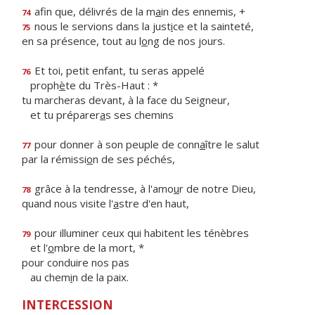
afin que, délivrés de la m
a
in des ennemis, +
74
nous le servions dans la just
i
ce et la sainteté,
75
en sa présence, tout au l
o
ng de nos jours.
Et toi, petit enfant, tu seras appelé
76
proph
è
te du Très-Haut : *
tu marcheras devant, à la face du Seigneur,
et tu préparer
a
s ses chemins
pour donner à son peuple de conn
a
ître le salut
77
par la rémissi
o
n de ses péchés,
grâce à la tendresse, à l'amo
u
r de notre Dieu,
78
quand nous visite l'
a
stre d'en haut,
pour illuminer ceux qui habitent les ténèbres
79
et l'
o
mbre de la mort, *
pour conduire nos pas
au chem
i
n de la paix.
INTERCESSION