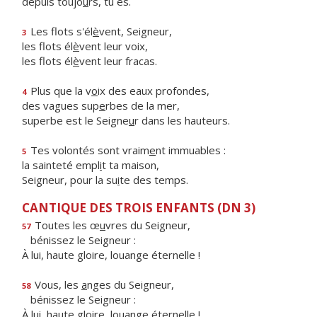
depuis toujo
u
rs, tu es.
Les flots s'él
è
vent, Seigneur,
3
les flots él
è
vent leur voix,
les flots él
è
vent leur fracas.
Plus que la v
o
ix des eaux profondes,
4
des vagues sup
e
rbes de la mer,
superbe est le Seigne
u
r dans les hauteurs.
Tes volontés sont vraim
e
nt immuables :
5
la sainteté empl
i
t ta maison,
Seigneur, pour la su
i
te des temps.
CANTIQUE DES TROIS ENFANTS (DN 3)
Toutes les œ
u
vres du Seigneur,
57
bénissez le Seigneur :
À lui, haute gloire, louange éternelle !
Vous, les
a
nges du Seigneur,
58
bénissez le Seigneur :
À lui, haute gloire, louange éternelle !