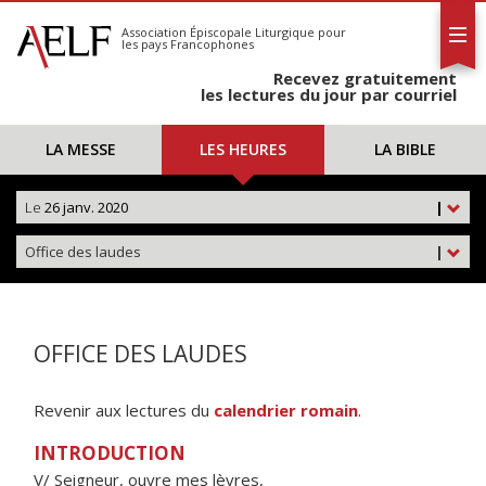
L'AELF
S'abonner
Association Épiscopale Liturgique
pour
les pays Francophones
Calendrier
Recevez gratuitement
Contact
les lectures du jour par courriel
LA MESSE
LES HEURES
LA BIBLE
Le
26 janv. 2020
|
Office des laudes
|
OFFICE DES LAUDES
Revenir aux lectures du
calendrier romain
.
INTRODUCTION
V/ Seigneur, ouvre mes lèvres,