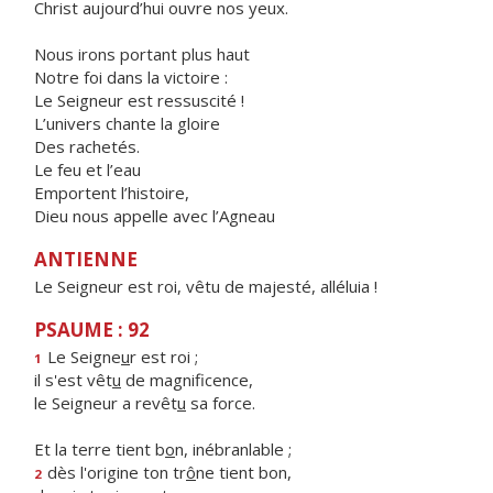
Christ aujourd’hui ouvre nos yeux.
Nous irons portant plus haut
Notre foi dans la victoire :
Le Seigneur est ressuscité !
L’univers chante la gloire
Des rachetés.
Le feu et l’eau
Emportent l’histoire,
Dieu nous appelle avec l’Agneau
ANTIENNE
Le Seigneur est roi, vêtu de majesté, alléluia !
PSAUME : 92
Le Seigne
u
r est roi ;
1
il s'est vêt
u
de magnificence,
le Seigneur a revêt
u
sa force.
Et la terre tient b
o
n, inébranlable ;
dès l'origine ton tr
ô
ne tient bon,
2