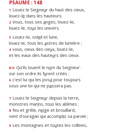
PSAUME : 148
Louez le Seigne
u
r du haut des cieux,
1
louez-l
e
dans les hauteurs.
Vous, tous ses
a
nges, louez-le,
2
louez-le, to
u
s les univers.
Louez-le, sol
e
il et lune,
3
louez-le, tous les
a
stres de lumière ;
vous, cieux des cie
u
x, louez-le,
4
et les eaux des haute
u
rs des cieux.
Qu’ils louent le n
o
m du Seigneur :
R/5
sur son ordre ils f
u
rent créés ;
c’est lui qui les pos
a
pour toujours
6
sous une loi qui ne p
a
ssera pas.
Louez le Seigne
u
r depuis la terre,
7
monstres mar
i
ns, tous les abîmes ;
feu et grêle, n
e
ige et brouillard,
8
vent d’ouragan qui accompl
i
s sa parole ;
Les montagnes et to
u
tes les collines,
9