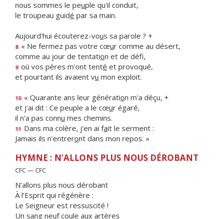
nous sommes le pe
u
ple qu'il conduit,
le troupeau guid
é
par sa main.
Aujourd'hui écouterez-vo
u
s sa parole ? +
« Ne fermez pas votre cœ
u
r comme au désert,
8
comme au jour de tentati
o
n et de défi,
où vos pères m'ont tent
é
et provoqué,
9
et pourtant ils avaient v
u
mon exploit.
« Quarante ans leur générati
o
n m'a déçu, +
10
et j'ai dit : Ce peuple a le cœ
u
r égaré,
il n'a pas conn
u
mes chemins.
Dans ma colère, j'en ai f
a
it le serment :
11
Jamais ils n'entrer
o
nt dans mon repos. »
HYMNE : N’ALLONS PLUS NOUS DÉROBANT
CFC — CFC
N’allons plus nous dérobant
À l’Esprit qui régénère :
Le Seigneur est ressuscité !
Un sang neuf coule aux artères