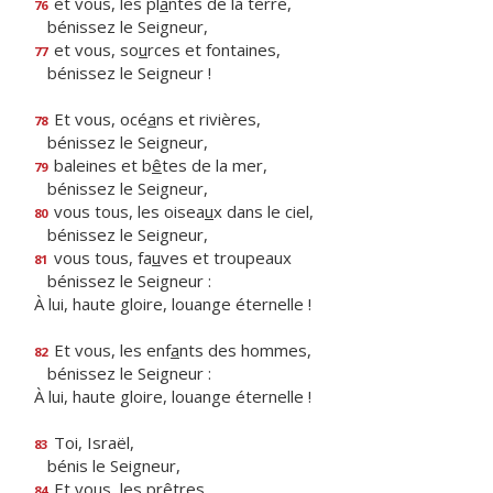
et vous, les pl
a
ntes de la terre,
76
bénissez le Seigneur,
et vous, so
u
rces et fontaines,
77
bénissez le Seigneur !
Et vous, océ
a
ns et rivières,
78
bénissez le Seigneur,
baleines et b
ê
tes de la mer,
79
bénissez le Seigneur,
vous tous, les oisea
u
x dans le ciel,
80
bénissez le Seigneur,
vous tous, fa
u
ves et troupeaux
81
bénissez le Seigneur :
À lui, haute gloire, louange éternelle !
Et vous, les enf
a
nts des hommes,
82
bénissez le Seigneur :
À lui, haute gloire, louange éternelle !
Toi, Israël,
83
bénis le Seigneur,
Et vo
u
s, les prêtres,
84