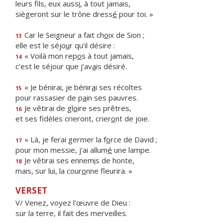
leurs fils, eux auss
i
, à tout jamais,
siègeront sur le trône dress
é
pour toi. »
Car le Seigneur a fait ch
o
ix de Sion ;
13
elle est le séjo
u
r qu’il désire :
« Voilà mon rep
o
s à tout jamais,
14
c’est le séjour que j’av
a
is désiré.
« Je bénirai, je bénir
a
i ses récoltes
15
pour rassasier de p
a
in ses pauvres.
Je vêtirai de gl
o
ire ses prêtres,
16
et ses fidèles crieront, crier
o
nt de joie.
« Là, je ferai germer la f
o
rce de David ;
17
pour mon messie, j’ai allum
é
une lampe.
Je vêtirai ses ennem
i
s de honte,
18
mais, sur lui, la cour
o
nne fleurira. »
VERSET
V/ Venez, voyez l'œuvre de Dieu :
sur la terre, il fait des merveilles.