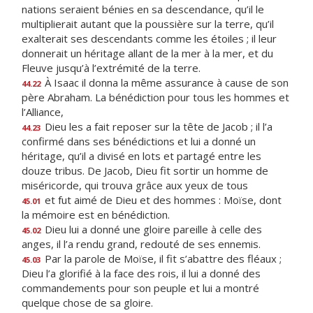
nations seraient bénies en sa descendance, qu’il le
multiplierait autant que la poussière sur la terre, qu’il
exalterait ses descendants comme les étoiles ; il leur
donnerait un héritage allant de la mer à la mer, et du
Fleuve jusqu’à l’extrémité de la terre.
À Isaac il donna la même assurance à cause de son
44.22
père Abraham. La bénédiction pour tous les hommes et
l’Alliance,
Dieu les a fait reposer sur la tête de Jacob ; il l’a
44.23
confirmé dans ses bénédictions et lui a donné un
héritage, qu’il a divisé en lots et partagé entre les
douze tribus. De Jacob, Dieu fit sortir un homme de
miséricorde, qui trouva grâce aux yeux de tous
et fut aimé de Dieu et des hommes : Moïse, dont
45.01
la mémoire est en bénédiction.
Dieu lui a donné une gloire pareille à celle des
45.02
anges, il l’a rendu grand, redouté de ses ennemis.
Par la parole de Moïse, il fit s’abattre des fléaux ;
45.03
Dieu l’a glorifié à la face des rois, il lui a donné des
commandements pour son peuple et lui a montré
quelque chose de sa gloire.