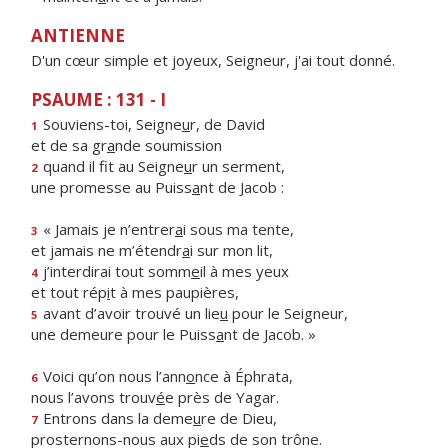
ANTIENNE
D'un cœur simple et joyeux, Seigneur, j'ai tout donné.
PSAUME : 131 - I
Souviens-toi, Seigne
u
r, de David
1
et de sa gr
a
nde soumission
quand il fit au Seigne
u
r un serment,
2
une promesse au Puiss
a
nt de Jacob :
« Jamais je n’entrer
a
i sous ma tente,
3
et jamais ne m’étendr
a
i sur mon lit,
j’interdirai tout somm
e
il à mes yeux
4
et tout rép
i
t à mes paupières,
avant d’avoir trouvé un lie
u
pour le Seigneur,
5
une demeure pour le Puiss
a
nt de Jacob. »
Voici qu’on nous l’ann
o
nce à Éphrata,
6
nous l’avons trouv
é
e près de Yagar.
Entrons dans la deme
u
re de Dieu,
7
prosternons-nous aux pi
e
ds de son trône.