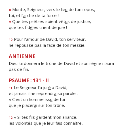
Monte, Seigneur, vers le lie
u
de ton repos,
8
toi, et l’
a
rche de ta force !
Que tes prêtres soient vêt
u
s de justice,
9
que tes fid
è
les crient de joie !
Pour l’amour de Dav
i
d, ton serviteur,
10
ne repousse pas la f
a
ce de ton messie.
ANTIENNE
Dieu lui donnera le trône de David et son règne n'aura
pas de fin.
PSAUME : 131 - II
Le Seigneur l’a jur
é
à David,
11
et jamais il ne reprendr
a
sa parole :
« C’est un homme iss
u
de toi
que je placer
a
i sur ton trône.
« Si tes fils g
a
rdent mon alliance,
12
les volontés que je leur f
a
is connaître,