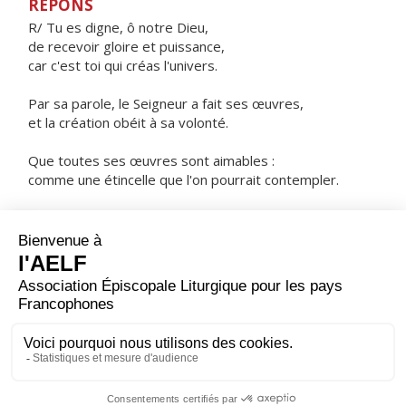
RÉPONS
R/ Tu es digne, ô notre Dieu,
de recevoir gloire et puissance,
car c'est toi qui créas l'univers.
Par sa parole, le Seigneur a fait ses œuvres,
et la création obéit à sa volonté.
Que toutes ses œuvres sont aimables :
comme une étincelle que l'on pourrait contempler.
Dès son lever, le soleil proclame :
Quelle merveille, l'œuvre du Très-Haut !
ORAISON
Dieu qui veux habiter les cœurs droits et sincères,
donne-nous de vivre selon ta grâce, alors tu pourras
venir en nous pour y faire ta demeure.