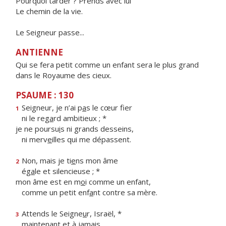
Pourquoi tarder ? Prends avec lui
Le chemin de la vie.
Le Seigneur passe...
ANTIENNE
Qui se fera petit comme un enfant sera le plus grand
dans le Royaume des cieux.
PSAUME : 130
Seigneur, je n’ai p
a
s le cœur fier
1
ni le reg
a
rd ambitieux ; *
je ne poursu
i
s ni grands desseins,
ni merv
e
illes qui me dépassent.
Non, mais je ti
e
ns mon âme
2
ég
a
le et silencieuse ; *
mon âme est en m
o
i comme un enfant,
comme un petit enf
a
nt contre sa mère.
Attends le Seigne
u
r, Israël, *
3
mainten
a
nt et à jamais.