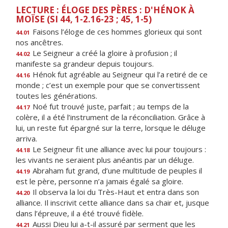
LECTURE : ÉLOGE DES PÈRES : D'HÉNOK À
MOÏSE (SI 44, 1-2.16-23 ; 45, 1-5)
Faisons l’éloge de ces hommes glorieux qui sont
44.01
nos ancêtres.
Le Seigneur a créé la gloire à profusion ; il
44.02
manifeste sa grandeur depuis toujours.
Hénok fut agréable au Seigneur qui l’a retiré de ce
44.16
monde ; c’est un exemple pour que se convertissent
toutes les générations.
Noé fut trouvé juste, parfait ; au temps de la
44.17
colère, il a été l’instrument de la réconciliation. Grâce à
lui, un reste fut épargné sur la terre, lorsque le déluge
arriva.
Le Seigneur fit une alliance avec lui pour toujours :
44.18
les vivants ne seraient plus anéantis par un déluge.
Abraham fut grand, d’une multitude de peuples il
44.19
est le père, personne n’a jamais égalé sa gloire.
Il observa la loi du Très-Haut et entra dans son
44.20
alliance. Il inscrivit cette alliance dans sa chair et, jusque
dans l’épreuve, il a été trouvé fidèle.
Aussi Dieu lui a-t-il assuré par serment que les
44.21