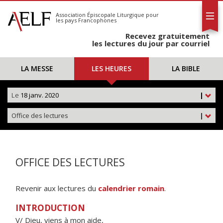
L'AELF
S'abonner
Association Épiscopale Liturgique
pour
les pays Francophones
Calendrier
Recevez gratuitement
Contact
les lectures du jour par courriel
LA MESSE
LES HEURES
LA BIBLE
Le
18 janv. 2020
|
Office des lectures
|
OFFICE DES LECTURES
Revenir aux lectures du
calendrier romain
.
INTRODUCTION
V/ Dieu, viens à mon aide,