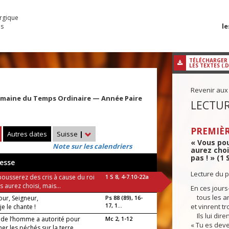
urgique
le
es
TÉLÉCHARGER
LES TEXTES (.
Revenir aux
emaine du Temps Ordinaire — Année Paire
LECTUR
PREMIÈR
Autres dates
Suisse
|
« Vous pou
Note sur les calendriers
aurez choi
pas ! » (1 
esse
Lecture du p
pousserez des cris à cause du roi
1 S 8, 4-7.10-22a
 aurez choisi, mais...
En ces jours-
tous les anc
ur, Seigneur,
Ps 88 (89), 16-
17, 1...
et vinrent t
je le chante !
Ils lui diren
s de l’homme a autorité pour
Mc 2, 1-12
« Tu es deve
r les péchés sur la terre...