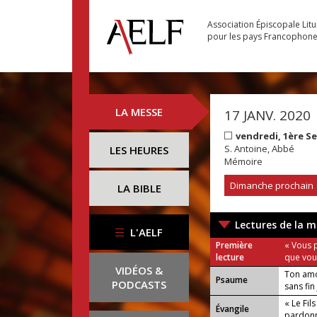
Association Épiscopale Lit
pour les pays Francophon
LA MESSE
17 JANV. 2020
vendredi, 1ère S
S. Antoine, Abbé
LES HEURES
Mémoire
Dimanche prochain
LA BIBLE
Lectures de la m
L'AELF
Première
« Vous 
lecture
que vous
VIDÉOS &
Ton amo
Psaume
PODCASTS
sans fin 
« Le Fil
Évangile
pardonne