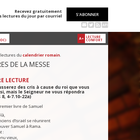
Recevez gratuitement
S'ABONNER
s lectures du jour par courriel
API
LECTURE
A+
DOC)
CONFORT
 lectures du
calendrier romain
.
ES DE LA MESSE
E LECTURE
sserez des cris à cause du roi que vous
si, mais le Seigneur ne vous répondra
S 8, 4-7.10-22a)
remier livre de Samuel
là,
iens d’Israël se réunirent
rouver Samuel à Rama.
t :
nu vieux,