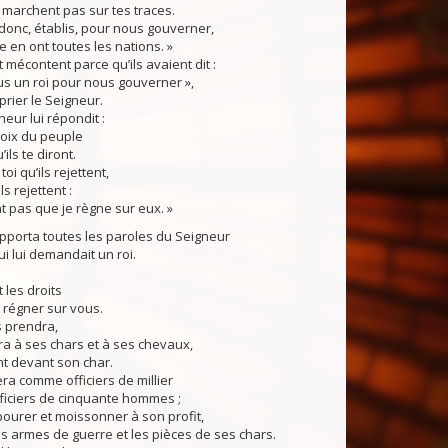
ne marchent pas sur tes traces.
onc, établis, pour nous gouverner,
 en ont toutes les nations. »
écontent parce qu’ils avaient dit :
s un roi pour nous gouverner »,
à prier le Seigneur.
eur lui répondit :
voix du peuple
ils te diront.
toi qu’ils rejettent,
ls rejettent :
nt pas que je règne sur eux. »
orta toutes les paroles du Seigneur
i lui demandait un roi.
 les droits
a régner sur vous.
es prendra,
tera à ses chars et à ses chevaux,
ont devant son char.
era comme officiers de millier
ficiers de cinquante hommes ;
labourer et moissonner à son profit,
s armes de guerre et les pièces de ses chars.