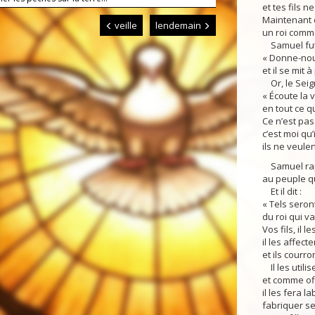
et tes fils 
Maintenant d
veille
lendemain
un roi comme
Samuel fut m
« Donne-nou
et il se mit 
Or, le Seign
« Écoute la 
en tout ce qu’
Ce n’est pas 
c’est moi qu’i
ils ne veule
Samuel rapp
au peuple qu
Et il dit :
« Tels seront
du roi qui v
Vos fils, il l
il les affec
et ils courr
Il les utilis
et comme of
il les fera 
fabriquer se