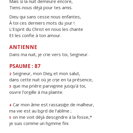
Mais si la nuit demeure encore,
Tiens-nous déjà pour tes amis.
Dieu qui sans cesse nous enfantes,
À toi ces derniers mots du jour !
L'Esprit du Christ en nous les chante
Et les confie à ton amour.
ANTIENNE
Dans ma nuit, je crie vers toi, Seigneur.
PSAUME : 87
Seigneur, mon Die
u
et mon salut,
2
dans cette nuit où je cr
i
e en ta présence,
que ma prière parvi
e
nne jusqu’à toi,
3
ouvre l’or
e
ille à ma plainte.
Car mon âme est rassasi
é
e de malheur,
4
ma vie est au b
o
rd de l’abîme ;
on me voit déjà desc
e
ndre à la fosse,*
5
je suis comme un h
o
mme fini.