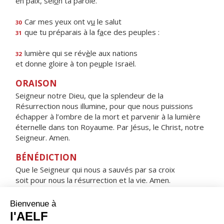
en paix, sel
o
n ta parole.
Car mes yeux ont v
u
le salut
30
que tu préparais à la f
a
ce des peuples :
31
lumière qui se rév
è
le aux nations
32
et donne gloire à ton pe
u
ple Israël.
ORAISON
Seigneur notre Dieu, que la splendeur de la
Résurrection nous illumine, pour que nous puissions
échapper à l’ombre de la mort et parvenir à la lumière
éternelle dans ton Royaume. Par Jésus, le Christ, notre
Seigneur. Amen.
BÉNÉDICTION
Que le Seigneur qui nous a sauvés par sa croix
soit pour nous la résurrection et la vie. Amen.
HYMNE : SOUS L'ABRI DE TA MISÉRICORDE
Sous l'abri de ta miséricorde,
nous nous réfugions, Sainte Mère de Dieu.