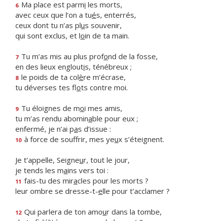
Ma place est parm
i
les morts,
6
avec ceux que l’on a tu
é
s, enterrés,
ceux dont tu n’as pl
u
s souvenir,
qui sont exclus, et l
o
in de ta main.
Tu m’as mis au plus prof
o
nd de la fosse,
7
en des lieux englout
i
s, ténébreux ;
le poids de ta col
è
re m’écrase,
8
tu déverses tes fl
o
ts contre moi.
Tu éloignes de m
o
i mes amis,
9
tu m’as rendu abomin
a
ble pour eux ;
enfermé, je n’ai p
a
s d’issue :
à force de souffrir, mes ye
u
x s’éteignent.
10
Je t’appelle, Seigne
u
r, tout le jour,
je tends les m
a
ins vers toi :
fais-tu des mir
a
cles pour les morts ?
11
leur ombre se dresse-t-
e
lle pour t’acclamer ?
Qui parlera de ton amo
u
r dans la tombe,
12