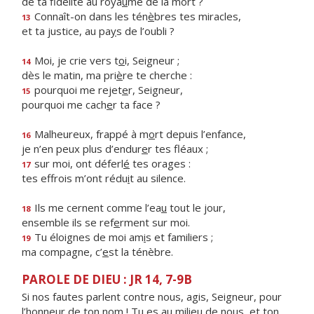
de ta fidélité au roya
u
me de la mort ?
Connaît-on dans les tén
è
bres tes miracles,
13
et ta justice, au pa
y
s de l’oubli ?
Moi, je crie vers t
o
i, Seigneur ;
14
dès le matin, ma pri
è
re te cherche :
pourquoi me rejet
e
r, Seigneur,
15
pourquoi me cach
e
r ta face ?
Malheureux, frappé à m
o
rt depuis l’enfance,
16
je n’en peux plus d’endur
e
r tes fléaux ;
sur moi, ont déferl
é
tes orages :
17
tes effrois m’ont rédu
i
t au silence.
Ils me cernent comme l’ea
u
tout le jour,
18
ensemble ils se ref
e
rment sur moi.
Tu éloignes de moi am
i
s et familiers ;
19
ma compagne, c’
e
st la ténèbre.
PAROLE DE DIEU : JR 14, 7-9B
Si nos fautes parlent contre nous, agis, Seigneur, pour
l’honneur de ton nom ! Tu es au milieu de nous, et ton