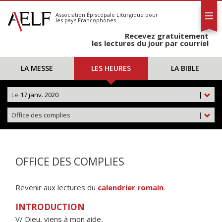
L'AELF
S'abonner
Association Épiscopale Liturgique
pour
les pays Francophones
Calendrier
Recevez gratuitement
Contact
les lectures du jour par courriel
LA MESSE
LES HEURES
LA BIBLE
Le
17 janv. 2020
|
Office des complies
|
OFFICE DES COMPLIES
Revenir aux lectures du
calendrier romain
.
INTRODUCTION
V/ Dieu, viens à mon aide,