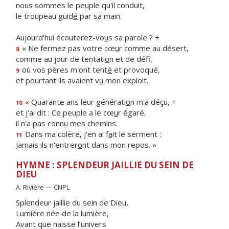
nous sommes le pe
u
ple qu'il conduit,
le troupeau guid
é
par sa main.
Aujourd'hui écouterez-vo
u
s sa parole ? +
« Ne fermez pas votre cœ
u
r comme au désert,
8
comme au jour de tentati
o
n et de défi,
où vos pères m'ont tent
é
et provoqué,
9
et pourtant ils avaient v
u
mon exploit.
« Quarante ans leur générati
o
n m'a déçu, +
10
et j'ai dit : Ce peuple a le cœ
u
r égaré,
il n'a pas conn
u
mes chemins.
Dans ma colère, j'en ai f
a
it le serment :
11
Jamais ils n'entrer
o
nt dans mon repos. »
HYMNE : SPLENDEUR JAILLIE DU SEIN DE
DIEU
A. Rivière — CNPL
Splendeur jaillie du sein de Dieu,
Lumière née de la lumière,
Avant que naisse l’univers