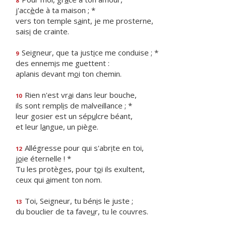
8
j'acc
è
de à ta maison ; *
vers ton temple s
a
int, je me prosterne,
sais
i
de crainte.
Seigneur, que ta just
i
ce me conduise ; *
9
des ennem
i
s me guettent :
aplanis devant m
o
i ton chemin.
Rien n'est vr
a
i dans leur bouche,
10
ils sont rempl
i
s de malveillance ; *
leur gosier est un sép
u
lcre béant,
et leur l
a
ngue, un piège.
Allégresse pour qui s'abr
i
te en toi,
12
j
o
ie éternelle ! *
Tu les protèges, pour t
o
i ils exultent,
ceux qui
a
iment ton nom.
Toi, Seigneur, tu bén
i
s le juste ;
13
du bouclier de ta fave
u
r, tu le couvres.