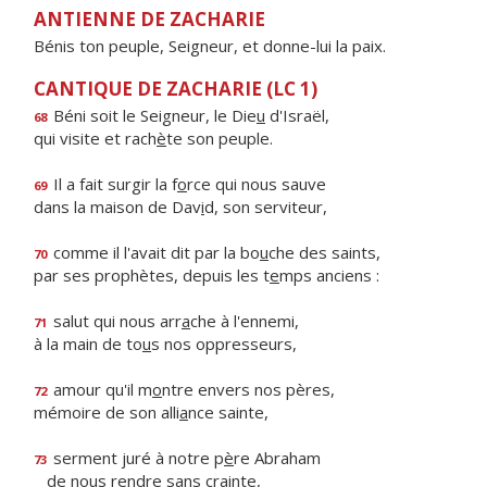
ANTIENNE DE ZACHARIE
Bénis ton peuple, Seigneur, et donne-lui la paix.
CANTIQUE DE ZACHARIE (LC 1)
Béni soit le Seigneur, le Die
u
d'Israël,
68
qui visite et rach
è
te son peuple.
Il a fait surgir la f
o
rce qui nous sauve
69
dans la maison de Dav
i
d, son serviteur,
comme il l'avait dit par la bo
u
che des saints,
70
par ses prophètes, depuis les t
e
mps anciens :
salut qui nous arr
a
che à l'ennemi,
71
à la main de to
u
s nos oppresseurs,
amour qu'il m
o
ntre envers nos pères,
72
mémoire de son alli
a
nce sainte,
serment juré à notre p
è
re Abraham
73
de nous r
e
ndre sans crainte,