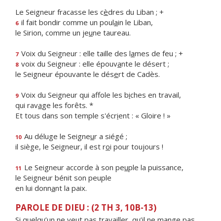
Le Seigneur fracasse les c
è
dres du Liban ; +
il fait bondir comme un poul
a
in le Liban,
6
le Sirion, comme un je
u
ne taureau.
Voix du Seigneur : elle taille des l
a
mes de feu ; +
7
voix du Seigneur : elle épouv
a
nte le désert ;
8
le Seigneur épouvante le dés
e
rt de Cadès.
Voix du Seigneur qui affole les b
i
ches en travail,
9
qui rav
a
ge les forêts. *
Et tous dans son temple s'écr
i
ent : « Gloire ! »
Au déluge le Seigne
u
r a siégé ;
10
il siège, le Seigneur, il est r
o
i pour toujours !
Le Seigneur accorde à son pe
u
ple la puissance,
11
le Seigneur bénit son peuple
en lui donn
a
nt la paix.
PAROLE DE DIEU : (2 TH 3, 10B-13)
Si quelqu’un ne veut pas travailler, qu’il ne mange pas