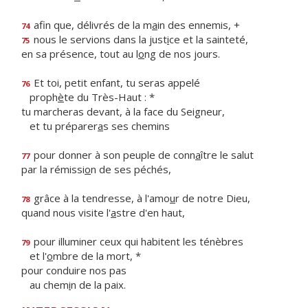
afin que, délivrés de la m
a
in des ennemis, +
74
nous le servions dans la just
i
ce et la sainteté,
75
en sa présence, tout au l
o
ng de nos jours.
Et toi, petit enfant, tu seras appelé
76
proph
è
te du Très-Haut : *
tu marcheras devant, à la face du Seigneur,
et tu préparer
a
s ses chemins
pour donner à son peuple de conn
a
ître le salut
77
par la rémissi
o
n de ses péchés,
grâce à la tendresse, à l'amo
u
r de notre Dieu,
78
quand nous visite l'
a
stre d'en haut,
pour illuminer ceux qui habitent les ténèbres
79
et l'
o
mbre de la mort, *
pour conduire nos pas
au chem
i
n de la paix.