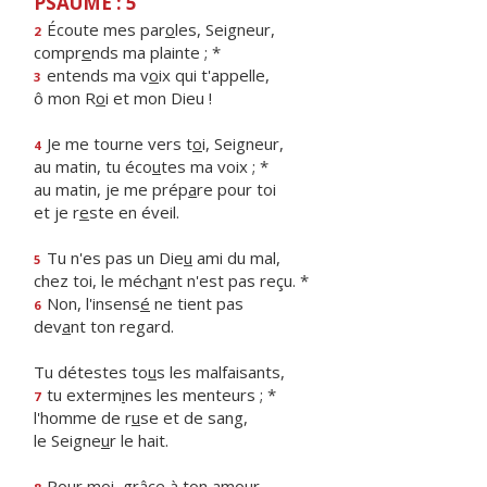
PSAUME : 5
Écoute mes par
o
les, Seigneur,
2
compr
e
nds ma plainte ; *
entends ma v
o
ix qui t'appelle,
3
ô mon R
o
i et mon Dieu !
Je me tourne vers t
o
i, Seigneur,
4
au matin, tu éco
u
tes ma voix ; *
au matin, je me prép
a
re pour toi
et je r
e
ste en éveil.
Tu n'es pas un Die
u
ami du mal,
5
chez toi, le méch
a
nt n'est pas reçu. *
Non, l'insens
é
ne tient pas
6
dev
a
nt ton regard.
Tu détestes to
u
s les malfaisants,
tu exterm
i
nes les menteurs ; *
7
l'homme de r
u
se et de sang,
le Seigne
u
r le hait.
Pour moi, gr
â
ce à ton amour,