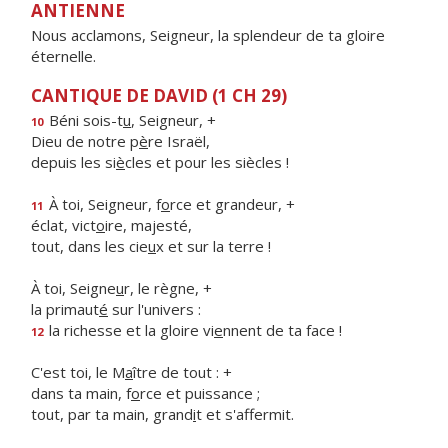
ANTIENNE
Nous acclamons, Seigneur, la splendeur de ta gloire
éternelle.
CANTIQUE DE DAVID (1 CH 29)
Béni sois-t
u
, Seigneur, +
10
Dieu de notre p
è
re Israël,
depuis les si
è
cles et pour les siècles !
À toi, Seigneur, f
o
rce et grandeur, +
11
éclat, vict
o
ire, majesté,
tout, dans les cie
u
x et sur la terre !
À toi, Seigne
u
r, le règne, +
la primaut
é
sur l'univers :
la richesse et la gloire vi
e
nnent de ta face !
12
C'est toi, le M
a
ître de tout : +
dans ta main, f
o
rce et puissance ;
tout, par ta main, grand
i
t et s'affermit.