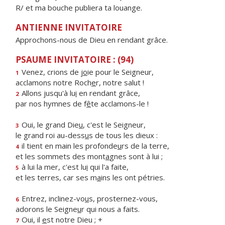
R/ et ma bouche publiera ta louange.
ANTIENNE INVITATOIRE
Approchons-nous de Dieu en rendant grâce.
PSAUME INVITATOIRE : (94)
Venez, crions de j
o
ie pour le Seigneur,
1
acclamons notre Roch
e
r, notre salut !
Allons jusqu'à lu
i
en rendant grâce,
2
par nos hymnes de f
ê
te acclamons-le !
Oui, le grand Die
u
, c'est le Seigneur,
3
le grand roi au-dess
u
s de tous les dieux :
il tient en main les profonde
u
rs de la terre,
4
et les sommets des mont
a
gnes sont à lui ;
à lui la mer, c'est lu
i
qui l'a faite,
5
et les terres, car ses m
a
ins les ont pétries.
Entrez, inclinez-vo
u
s, prosternez-vous,
6
adorons le Seigne
u
r qui nous a faits.
Oui, il
e
st notre Dieu ; +
7