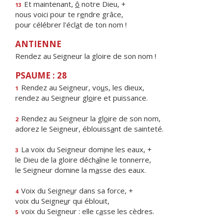
Et maintenant,
ô
notre Dieu, +
13
nous voici pour te r
e
ndre grâce,
pour célébrer l'écl
a
t de ton nom !
ANTIENNE
Rendez au Seigneur la gloire de son nom !
PSAUME : 28
Rendez au Seigneur, vo
u
s, les dieux,
1
rendez au Seigneur gl
o
ire et puissance.
Rendez au Seigneur la gl
o
ire de son nom,
2
adorez le Seigneur, éblouiss
a
nt de sainteté.
La voix du Seigneur dom
i
ne les eaux, +
3
le Dieu de la gloire déch
a
îne le tonnerre,
le Seigneur domine la m
a
sse des eaux.
Voix du Seigne
u
r dans sa force, +
4
voix du Seigne
u
r qui éblouit,
voix du Seigneur : elle c
a
sse les cèdres.
5