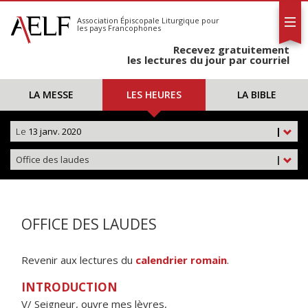
L'AELF
S'abonner
Association Épiscopale Liturgique
pour
les pays Francophones
Calendrier
Recevez gratuitement
Contact
les lectures du jour par courriel
LA MESSE
LES HEURES
LA BIBLE
Le
13 janv. 2020
|
Office des laudes
|
OFFICE DES LAUDES
Revenir aux lectures du
calendrier romain
.
INTRODUCTION
V/ Seigneur, ouvre mes lèvres,