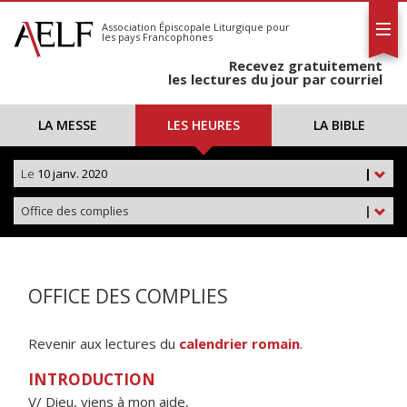
L'AELF
S'abonner
Association Épiscopale Liturgique
pour
les pays Francophones
Calendrier
Recevez gratuitement
Contact
les lectures du jour par courriel
LA MESSE
LES HEURES
LA BIBLE
Le
10 janv. 2020
|
Office des complies
|
OFFICE DES COMPLIES
Revenir aux lectures du
calendrier romain
.
INTRODUCTION
V/ Dieu, viens à mon aide,