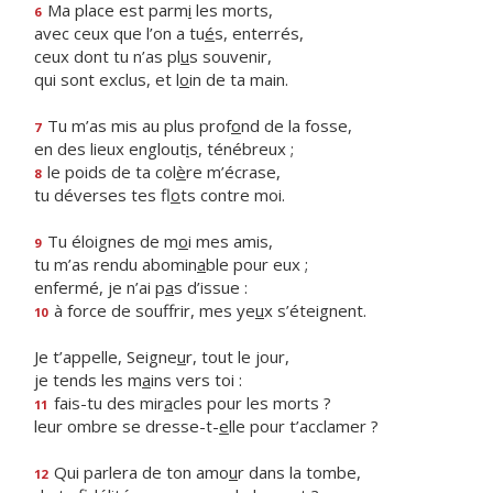
Ma place est parm
i
les morts,
6
avec ceux que l’on a tu
é
s, enterrés,
ceux dont tu n’as pl
u
s souvenir,
qui sont exclus, et l
o
in de ta main.
Tu m’as mis au plus prof
o
nd de la fosse,
7
en des lieux englout
i
s, ténébreux ;
le poids de ta col
è
re m’écrase,
8
tu déverses tes fl
o
ts contre moi.
Tu éloignes de m
o
i mes amis,
9
tu m’as rendu abomin
a
ble pour eux ;
enfermé, je n’ai p
a
s d’issue :
à force de souffrir, mes ye
u
x s’éteignent.
10
Je t’appelle, Seigne
u
r, tout le jour,
je tends les m
a
ins vers toi :
fais-tu des mir
a
cles pour les morts ?
11
leur ombre se dresse-t-
e
lle pour t’acclamer ?
Qui parlera de ton amo
u
r dans la tombe,
12