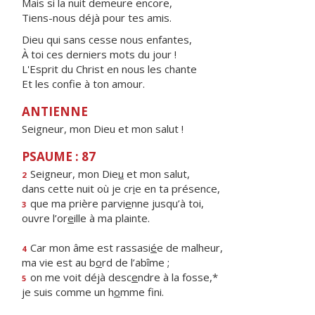
Mais si la nuit demeure encore,
Tiens-nous déjà pour tes amis.
Dieu qui sans cesse nous enfantes,
À toi ces derniers mots du jour !
L'Esprit du Christ en nous les chante
Et les confie à ton amour.
ANTIENNE
Seigneur, mon Dieu et mon salut !
PSAUME : 87
Seigneur, mon Die
u
et mon salut,
2
dans cette nuit où je cr
i
e en ta présence,
que ma prière parvi
e
nne jusqu’à toi,
3
ouvre l’or
e
ille à ma plainte.
Car mon âme est rassasi
é
e de malheur,
4
ma vie est au b
o
rd de l’abîme ;
on me voit déjà desc
e
ndre à la fosse,*
5
je suis comme un h
o
mme fini.