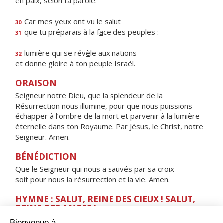
en paix, sel
o
n ta parole.
Car mes yeux ont v
u
le salut
30
que tu préparais à la f
a
ce des peuples :
31
lumière qui se rév
è
le aux nations
32
et donne gloire à ton pe
u
ple Israël.
ORAISON
Seigneur notre Dieu, que la splendeur de la
Résurrection nous illumine, pour que nous puissions
échapper à l’ombre de la mort et parvenir à la lumière
éternelle dans ton Royaume. Par Jésus, le Christ, notre
Seigneur. Amen.
BÉNÉDICTION
Que le Seigneur qui nous a sauvés par sa croix
soit pour nous la résurrection et la vie. Amen.
HYMNE : SALUT, REINE DES CIEUX ! SALUT,
REINE DES ANGES !
Salut, Reine des cieux ! Salut, Reine des anges !