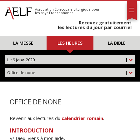
L'AELF
S'abonner
Association Épiscopale Liturgique
pour
les pays Francophones
Calendrier
Recevez gratuitement
Contact
les lectures du jour par courriel
LA MESSE
LES HEURES
LA BIBLE
Le
9 janv. 2020
|
Office de none
|
OFFICE DE NONE
Revenir aux lectures du
calendrier romain
.
INTRODUCTION
V/ Dieu, viens à mon aide,