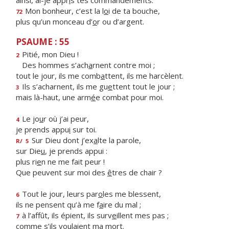
ainsi, ai-je appr
i
s tes commandements.
Mon bonheur, c’est la l
o
i de ta bouche,
72
plus qu’un monceau d’
o
r ou d’argent.
PSAUME : 55
Pitié, mon Dieu !
2
Des hommes s’ach
a
rnent contre moi ;
tout le jour, ils me comb
a
ttent, ils me harcèlent.
Ils s’acharnent, ils me gu
e
ttent tout le jour ;
3
mais là-haut, une arm
é
e combat pour moi.
Le jo
u
r où j’ai peur,
4
je prends appu
i
sur toi.
Sur Dieu dont j’ex
a
lte la parole,
R/
5
sur Die
u
, je prends appui :
plus ri
e
n ne me fait peur !
Que peuvent sur moi des
ê
tres de chair ?
Tout le jour, leurs par
o
les me blessent,
6
ils ne pensent qu’à me f
a
ire du mal ;
à l’affût, ils épient, ils surv
e
illent mes pas ;
7
comme s’ils voul
a
ient ma mort.