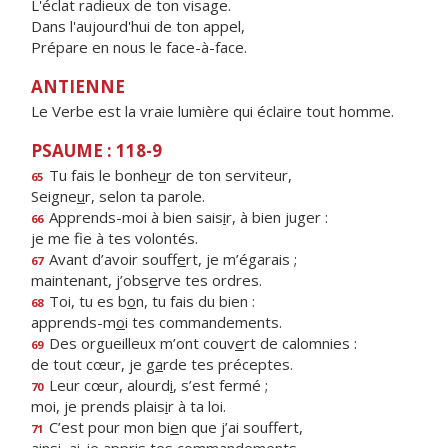
L'éclat radieux de ton visage.
Dans l'aujourd'hui de ton appel,
Prépare en nous le face-à-face.
ANTIENNE
Le Verbe est la vraie lumière qui éclaire tout homme.
PSAUME : 118-9
Tu fais le bonhe
u
r de ton serviteur,
65
Seigne
u
r, selon ta parole.
Apprends-moi à bien sais
i
r, à bien juger :
66
je me f
e à tes volontés.
Avant d’avoir souff
e
rt, je m’égarais ;
67
maintenant, j’obs
e
rve tes ordres.
Toi, tu es b
o
n, tu fais du bien :
68
apprends-m
o
i tes commandements.
Des orgueilleux m’ont couv
e
rt de calomnies :
69
de tout cœur, je g
a
rde tes préceptes.
Leur cœur, alourd
i
, s’est fermé ;
70
moi, je prends plais
i
r à ta loi.
C’est pour mon bi
e
n que j’ai souffert,
71