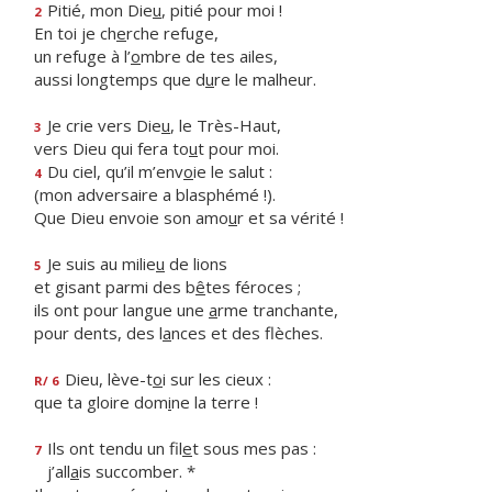
Pitié, mon Die
u
, pitié pour moi !
2
En toi je ch
e
rche refuge,
un refuge à l’
o
mbre de tes ailes,
aussi longtemps que d
u
re le malheur.
Je crie vers Die
u
, le Très-Haut,
3
vers Dieu qui fera to
u
t pour moi.
Du ciel, qu’il m’env
o
ie le salut :
4
(mon adversaire a blasphémé !).
Que Dieu envoie son amo
u
r et sa vérité !
Je suis au milie
u
de lions
5
et gisant parmi des b
ê
tes féroces ;
ils ont pour langue une
a
rme tranchante,
pour dents, des l
a
nces et des flèches.
Dieu, lève-t
o
i sur les cieux :
R/ 6
que ta gloire dom
i
ne la terre !
Ils ont tendu un fil
e
t sous mes pas :
7
j’all
a
is succomber. *