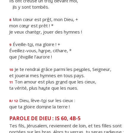
Ils ont creusé un tro
u
devant moi,
i
ls y sont tombés.
Mon cœur est pr
ê
t, mon Dieu, +
8
mon cœ
u
r est prêt ! *
Je veux chant
e
r, jouer des hymnes !
Éveille-t
o
i, ma gloire ! +
9
Éveillez-vous, h
a
rpe, cithare, *
que j’év
e
ille l’aurore !
Je te rendrai grâce parmi les pe
u
ples, Seigneur,
10
et jouerai mes h
y
mnes en tous pays.
Ton amour est plus gr
a
nd que les cieux,
11
ta vérité, plus ha
u
te que les nues.
Dieu, lève-t
o
i sur les cieux :
R/ 12
que ta gloire dom
i
ne la terre !
PAROLE DE DIEU : IS 60, 4B-5
Tes fils, Jérusalem, reviennent de loin, et tes filles sont
portées sur les bras. Alors tu verras, tu seras radieuse ;