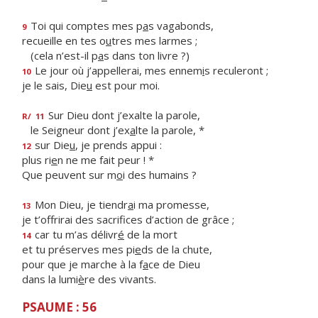
Toi qui comptes mes p
a
s vagabonds,
9
recueille en tes o
u
tres mes larmes ;
(cela n’est-il p
a
s dans ton livre ?)
Le jour où j’appellerai, mes ennem
i
s reculeront ;
10
je le sais, Die
u
est pour moi.
Sur Dieu dont j’exalte la parole,
R/
11
le Seigneur dont j’ex
a
lte la parole, *
sur Die
u
, je prends appui :
12
plus ri
e
n ne me fait peur ! *
Que peuvent sur m
o
i des humains ?
Mon Dieu, je tiendr
a
i ma promesse,
13
je t’offrirai des sacrif
ces d’action de grâce ;
car tu m’as délivr
é
de la mort
14
et tu préserves mes pi
e
ds de la chute,
pour que je marche à la f
a
ce de Dieu
dans la lumi
è
re des vivants.
PSAUME : 56