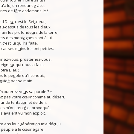
otre Roch
e
r, notre salut !
u'à lu
i
en rendant grâce,
nes de f
ê
te acclamons-le !
nd Die
u
, c'est le Seigneur,
 au-dess
u
s de tous les dieux :
 main les profonde
u
rs de la terre,
ets des mont
a
gnes sont à lui ;
, c'est lu
i
qui l'a faite,
, car ses m
a
ins les ont pétries.
linez-vo
u
s, prosternez-vous,
Seigne
u
r qui nous a faits.
notre Dieu ; +
s le pe
u
ple qu'il conduit,
guid
é
par sa main.
 écouterez-vo
u
s sa parole ? +
z pas votre cœ
u
r comme au désert,
r de tentati
o
n et de défi,
es m'ont tent
é
et provoqué,
ls avaient v
u
mon exploit.
e ans leur générati
o
n m'a déçu, +
 Ce peuple a le cœ
u
r égaré,