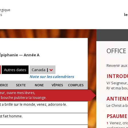
urgique
le
es
OFFICE
'Épiphanie — Année A
Revenir aux
Autres dates
Canada
|
INTROD
Note sur les calendriers
V/ Seigneur,
IERCE
SEXTE
NONE
VÊPRES
COMPLIES
R/ et ma bou
eur, ouvre mes lèvres,
a bouche publiera ta louange.
ANTIENN
t a brillé sur le monde, venez, adorons-le.
Le Christ a 
PSAUME I
st fait homme.
Venez, crio
1