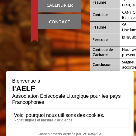
Psaume
CALENDRIER
Dieu, l
toi ?
CANTIQU
Cantique
Béni soi
CONTACT
96 —
Psaume
Une lum
une joie
Is 49, 8
Péricope
Cantique de
Nous av
Zacharie
présents
Seigneur
Conclusion
accorde 