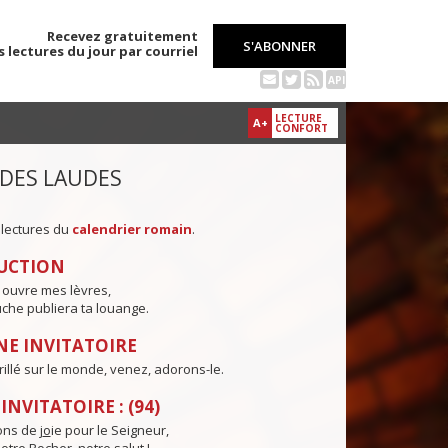
Recevez gratuitement
S'ABONNER
s lectures du jour par courriel
API
LECTURE
A+
CONFORT
 DES LAUDES
 lectures du
calendrier romain
.
UCTION
 ouvre mes lèvres,
che publiera ta louange.
E INVITATOIRE
brillé sur le monde, venez, adorons-le.
NVITATOIRE : (94)
ns de j
o
ie pour le Seigneur,