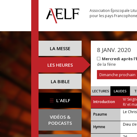
Association Épiscopale Lit
pour les pays Francophon
LA MESSE
8 JANV. 2020
Mercredi après l
de la férie
LES HEURES
Dimanche prochain
LA BIBLE
LECTURES
LAUDES
T
V/ Seign
L'AELF
Introduction
R/ et m
Le Chris
Psaume
VIDÉOS &
PODCASTS
Dieu s’e
Hymne
76 —