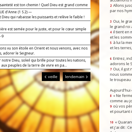
acclamons n
a sainteté est ton chemin ! Quel Dieu est grand comme
Allons jusq
2
par nos hym
E d'Anne (1 S 2) —
t Dieu qui rabaisse les puissants et relève le faible !
Oui, le gra
3
le grand roi
ière est semée pour le juste, et pour le cœur simple
il tient en
4
.
b-9
et les somm
à lui la mer
5
et les terres
ons vu son étoile en Orient et nous venons, avec nos
, adorer le Seigneur.
Entrez, inc
6
 notre Dieu, soleil qui brille pour toutes les nations,
adorons le 
aux peuples de la terre de vivre en pa...
Oui, il
e
st 
7
nous somme
veille
lendemain
le troupeau 
Aujourd'hui
« Ne ferme
8
comme au jou
où vos pèr
9
et pourtant i
« Quarant
10
et j'ai dit :