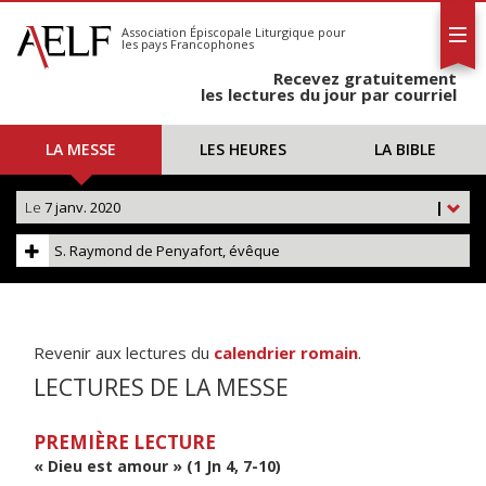
L'AELF
S'abonner
Association Épiscopale Liturgique
pour
les pays Francophones
Calendrier
Recevez gratuitement
Contact
les lectures du jour par courriel
LA MESSE
LES HEURES
LA BIBLE
Le
7 janv. 2020
|
S. Raymond de Penyafort, évêque
Revenir aux lectures du
calendrier romain
.
LECTURES DE LA MESSE
PREMIÈRE LECTURE
« Dieu est amour » (1 Jn 4, 7-10)