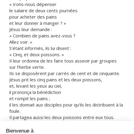
« Irons-nous dépenser
le salaire de deux cents journées
pour acheter des pains
et leur donner à manger ? »
Jésus leur demande :
« Combien de pains avez-vous ?
Allez voir. »
S’étant informés, ils lui disent :
« Cinq, et deux poissons. »
Il leur ordonna de les faire tous asseoir par groupes
sur l’herbe verte.
Ils se disposèrent par carrés de cent et de cinquante.
Jésus prit les cinq pains et les deux poissons,
et, levant les yeux au ciel,
il prononça la bénédiction
et rompit les pains ;
il les donnait aux disciples pour qu’ils les distribuent à la
foule.
Il partagea aussi les deux poissons entre eux tous.
Ils mangèrent tous et ils furent rassasiés.
Et l’on ramassa