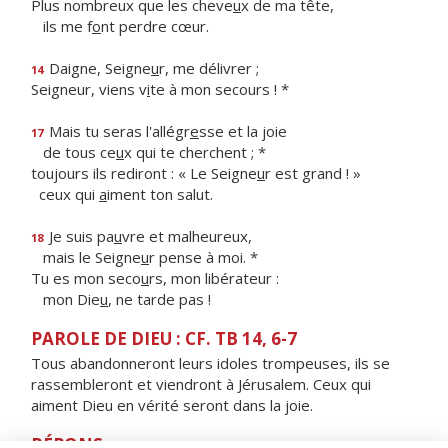
Plus nombreux que les cheve
u
x de ma tête,
ils me f
o
nt perdre cœur.
Daigne, Seigne
u
r, me délivrer ;
14
Seigneur, viens v
i
te à mon secours ! *
Mais tu seras l'allégr
e
sse et la joie
17
de tous ce
u
x qui te cherchent ; *
toujours ils rediront : « Le Seigne
u
r est grand ! »
ceux qui
a
iment ton salut.
Je suis pa
u
vre et malheureux,
18
mais le Seigne
u
r pense à moi. *
Tu es mon seco
u
rs, mon libérateur :
mon Die
u
, ne tarde pas !
PAROLE DE DIEU : CF. TB 14, 6-7
Tous abandonneront leurs idoles trompeuses, ils se
rassembleront et viendront à Jérusalem. Ceux qui
aiment Dieu en vérité seront dans la joie.
RÉPONS