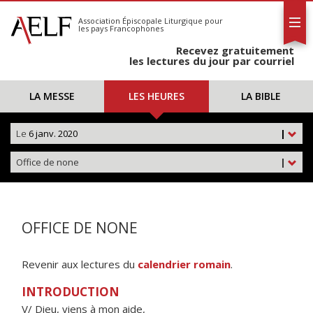
L'AELF
S'abonner
Association Épiscopale Liturgique
pour
les pays Francophones
Calendrier
Recevez gratuitement
Contact
les lectures du jour par courriel
LA MESSE
LES HEURES
LA BIBLE
Le
6 janv. 2020
|
Office de none
|
OFFICE DE NONE
Revenir aux lectures du
calendrier romain
.
INTRODUCTION
V/ Dieu, viens à mon aide,