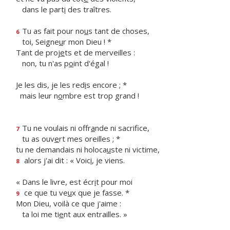
dans le part
i
des traîtres.
Tu as fait pour no
u
s tant de choses,
6
toi, Seigne
u
r mon Dieu ! *
Tant de proj
e
ts et de merveilles :
non, tu n'as p
o
int d'égal !
Je les dis, je les red
i
s encore ; *
mais leur n
o
mbre est trop grand !
Tu ne voulais ni offr
a
nde ni sacrifice,
7
tu as ouv
e
rt mes oreilles ; *
tu ne demandais ni holoca
u
ste ni victime,
alors j'ai dit : « Voic
i
, je viens.
8
« Dans le livre, est écr
i
t pour moi
ce que tu ve
u
x que je fasse. *
9
Mon Dieu, voilà ce que j'aime :
ta loi me ti
e
nt aux entrailles. »