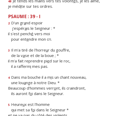
Je tends les mains vers tes volont
é
s, je les aime,
48
je méd
i
te sur tes ordres.
PSAUME : 39 - I
D'un gr
a
nd espoir
2
j'espér
a
is le Seigneur : *
il s'est pench
é
vers moi
pour ent
e
ndre mon cri.
Il m'a tiré de l'horre
u
r du gouffre,
3
de la v
a
se et de la boue ; *
il m'a fait reprendre pi
e
d sur le roc,
il a rafferm
i
mes pas.
Dans ma bouche il a m
i
s un chant nouveau,
4
une lou
a
nge à notre Dieu. *
Beaucoup d'hommes verr
o
nt, ils craindront,
ils auront f
o
i dans le Seigneur.
Heure
u
x est l'homme
5
qui met sa f
o
i dans le Seigneur *
et ne va pas du côt
é
des violents,