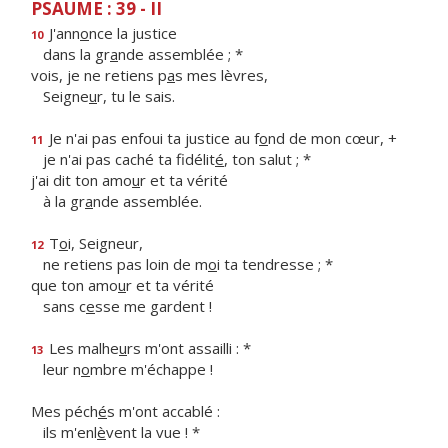
PSAUME : 39 - II
J'ann
o
nce la justice
10
dans la gr
a
nde assemblée ; *
vois, je ne retiens p
a
s mes lèvres,
Seigne
u
r, tu le sais.
Je n'ai pas enfoui ta justice au f
o
nd de mon cœur, +
11
je n'ai pas caché ta fidélit
é
, ton salut ; *
j'ai dit ton amo
u
r et ta vérité
à la gr
a
nde assemblée.
T
o
i, Seigneur,
12
ne retiens pas loin de m
o
i ta tendresse ; *
que ton amo
u
r et ta vérité
sans c
e
sse me gardent !
Les malhe
u
rs m'ont assailli : *
13
leur n
o
mbre m'échappe !
Mes péch
é
s m'ont accablé :
ils m'enl
è
vent la vue ! *