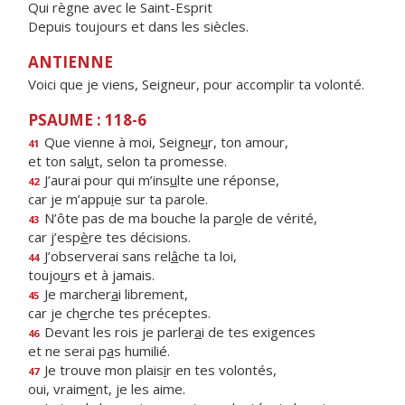
Qui règne avec le Saint-Esprit
Depuis toujours et dans les siècles.
ANTIENNE
Voici que je viens, Seigneur, pour accomplir ta volonté.
PSAUME : 118-6
Que vienne à moi, Seigne
u
r, ton amour,
41
et ton sal
u
t, selon ta promesse.
J’aurai pour qui m’ins
u
lte une réponse,
42
car je m’appu
i
e sur ta parole.
N’ôte pas de ma bouche la par
o
le de vérité,
43
car j’esp
è
re tes décisions.
J’observerai sans rel
â
che ta loi,
44
toujo
u
rs et à jamais.
Je marcher
a
i librement,
45
car je ch
e
rche tes préceptes.
Devant les rois je parler
a
i de tes exigences
46
et ne serai p
a
s humilié.
Je trouve mon plais
i
r en tes volontés,
47
oui, vraim
e
nt, je les aime.