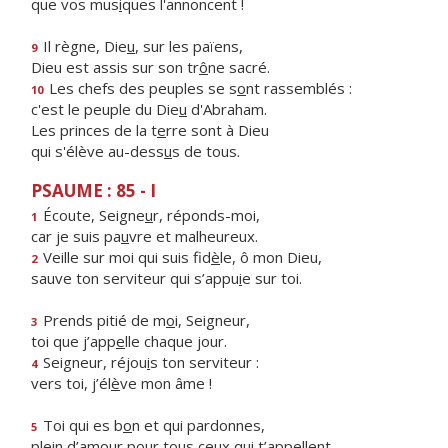
que vos mus
i
ques l'annoncent !
Il règne, Die
u
, sur les païens,
9
Dieu est assis sur son tr
ô
ne sacré.
Les chefs des peuples se s
o
nt rassemblés :
10
c'est le peuple du Die
u
d'Abraham.
Les princes de la t
e
rre sont à Dieu
qui s'élève au-dess
u
s de tous.
PSAUME : 85 - I
Écoute, Seigne
u
r, réponds-moi,
1
car je suis pa
u
vre et malheureux.
Veille sur moi qui suis fid
è
le, ô mon Dieu,
2
sauve ton serviteur qui s’appu
i
e sur toi.
Prends pitié de m
o
i, Seigneur,
3
toi que j’app
e
lle chaque jour.
Seigneur, réjou
i
s ton serviteur :
4
vers toi, j’él
è
ve mon âme !
Toi qui es b
o
n et qui pardonnes,
5
plein d’amour pour tous ce
u
x qui t’appellent,