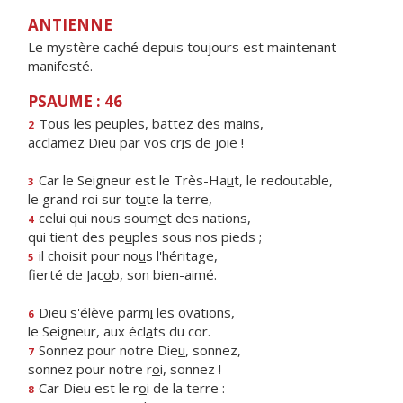
ANTIENNE
Le mystère caché depuis toujours est maintenant
manifesté.
PSAUME : 46
Tous les peuples, batt
e
z des mains,
2
acclamez Dieu par vos cr
i
s de joie !
Car le Seigneur est le Très-Ha
u
t, le redoutable,
3
le grand roi sur to
u
te la terre,
celui qui nous soum
e
t des nations,
4
qui tient des pe
u
ples sous nos pieds ;
il choisit pour no
u
s l'héritage,
5
fierté de Jac
o
b, son bien-aimé.
Dieu s'élève parm
i
les ovations,
6
le Seigneur, aux écl
a
ts du cor.
Sonnez pour notre Die
u
, sonnez,
7
sonnez pour notre r
o
i, sonnez !
Car Dieu est le r
o
i de la terre :
8