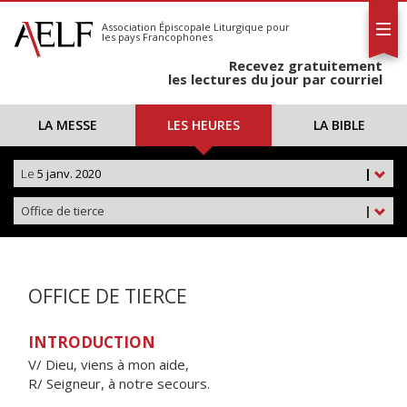
L'AELF
S'abonner
Association Épiscopale Liturgique
pour
les pays Francophones
Calendrier
Recevez gratuitement
Contact
les lectures du jour par courriel
LA MESSE
LES HEURES
LA BIBLE
Le
5 janv. 2020
|
Office de tierce
|
OFFICE DE TIERCE
INTRODUCTION
V/ Dieu, viens à mon aide,
R/ Seigneur, à notre secours.