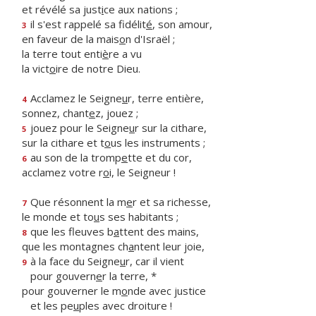
et révélé sa just
i
ce aux nations ;
il s'est rappelé sa fidélit
é
, son amour,
3
en faveur de la mais
o
n d'Israël ;
la terre tout enti
è
re a vu
la vict
o
ire de notre Dieu.
Acclamez le Seigne
u
r, terre entière,
4
sonnez, chant
e
z, jouez ;
jouez pour le Seigne
u
r sur la cithare,
5
sur la cithare et t
o
us les instruments ;
au son de la tromp
e
tte et du cor,
6
acclamez votre r
o
i, le Seigneur !
Que résonnent la m
e
r et sa richesse,
7
le monde et to
u
s ses habitants ;
que les fleuves b
a
ttent des mains,
8
que les montagnes ch
a
ntent leur joie,
à la face du Seigne
u
r, car il vient
9
pour gouvern
e
r la terre, *
pour gouverner le m
o
nde avec justice
et les pe
u
ples avec droiture !