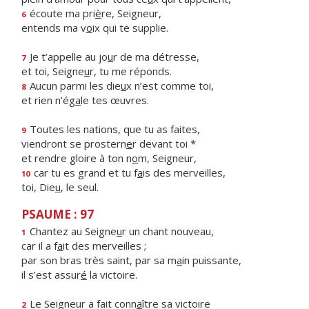
écoute ma pri
è
re, Seigneur,
6
entends ma v
o
ix qui te supplie.
Je t’appelle au jo
u
r de ma détresse,
7
et toi, Seigne
u
r, tu me réponds.
Aucun parmi les die
u
x n’est comme toi,
8
et rien n’ég
a
le tes œuvres.
Toutes les nations, que tu as faites,
9
viendront se prostern
e
r devant toi *
et rendre gloire à ton n
o
m, Seigneur,
car tu es grand et tu f
a
is des merveilles,
10
toi, Die
u
, le seul.
PSAUME : 97
Chantez au Seigne
u
r un chant nouveau,
1
car il a f
a
it des merveilles ;
par son bras très saint, par sa m
a
in puissante,
il s'est assur
é
la victoire.
Le Seigneur a fait conn
a
ître sa victoire
2