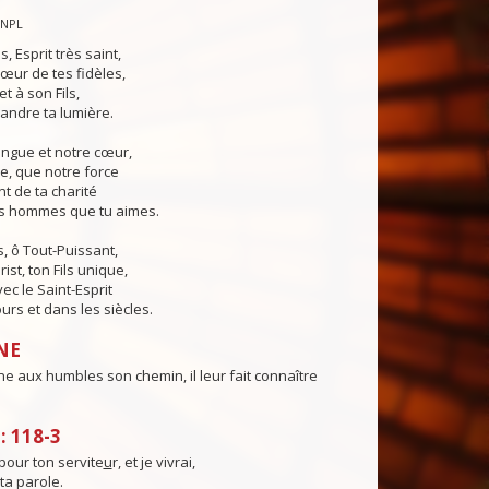
CNPL
s, Esprit très saint,
œur de tes fidèles,
t à son Fils,
andre ta lumière.
angue et notre cœur,
e, que notre force
t de ta charité
es hommes que tu aimes.
, ô Tout-Puissant,
ist, ton Fils unique,
ec le Saint-Esprit
urs et dans les siècles.
NE
e aux humbles son chemin, il leur fait connaître
.
 118-3
pour ton servite
u
r, et je vivrai,
 ta parole.