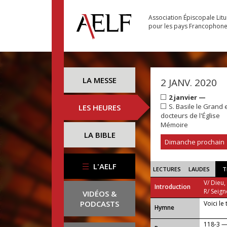
Association Épiscopale Lit
pour les pays Francophon
LA MESSE
2 JANV. 2020
2 janvier —
S. Basile le Grand 
LES HEURES
docteurs de l'Église
Mémoire
LA BIBLE
Dimanche prochain
L'AELF
LECTURES
LAUDES
T
V/ Dieu,
Introduction
R/ Seign
VIDÉOS &
PODCASTS
Voici le
...
Hymne
118-3 