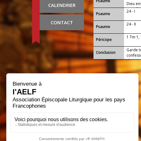
Psaume
Dieu ens
CALENDRIER
son alli
24 - I
Psaume
CONTACT
24 - II
Psaume
1 Tm 1,
Péricope
Garde t
Conclusion
confesso
gloire, 
nôtre ; 
la joie 