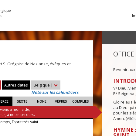
urgique
le
es
OFFICE
et S. Grégoire de Nazianze, évêques et
Revenir aux
INTROD
Autres dates
Belgique
|
V/ Dieu, vie
Note sur les calendriers
R/ Seigneur,
IERCE
SEXTE
NONE
VÊPRES
COMPLIES
Gloire au Pèr
au Dieu qui e
 viens à mon aide,
pour les siè
eur, à notre secours.
Amen. (Allélu
 temps, Esprit très saint
HYMNE :
—
SAINT