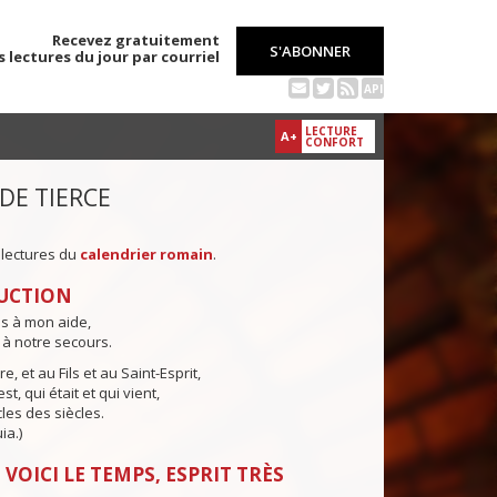
Recevez gratuitement
S'ABONNER
s lectures du jour par courriel
API
LECTURE
A+
CONFORT
 DE TIERCE
 lectures du
calendrier romain
.
UCTION
ns à mon aide,
 à notre secours.
e, et au Fils et au Saint-Esprit,
st, qui était et qui vient,
cles des siècles.
ia.)
 VOICI LE TEMPS, ESPRIT TRÈS