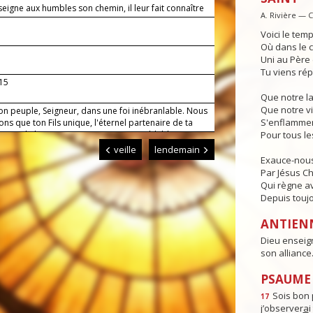
eigne aux humbles son chemin, il leur fait connaître
A. Rivière — 
ance.
Voici le temp
Où dans le c
Uni au Père e
Tu viens rép
 15
Que notre l
Que notre vi
on peuple, Seigneur, dans une foi inébranlable. Nous
S'enflammen
ns que ton Fils unique, l'éternel partenaire de ta
a reçu de la Vierge Marie un corps semblable au
Pour tous l
délivre-nous des maux d'ici-bas, introduis-nous dans
veille
lendemain
qui demeure.
Exauce-nous
Par Jésus Chr
Qui règne av
Depuis toujo
ANTIEN
Dieu enseign
son alliance
PSAUME :
Sois bon 
17
j’observer
a
i