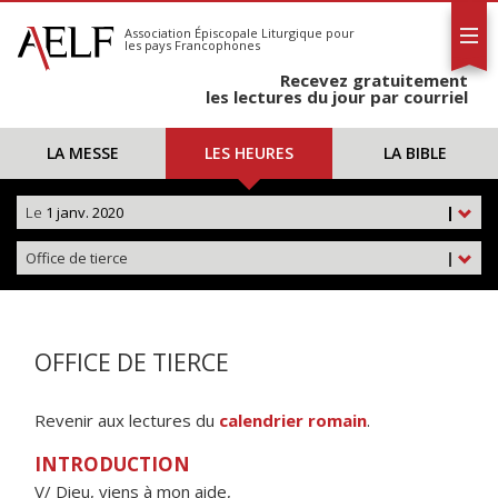
L'AELF
S'abonner
Association Épiscopale Liturgique
pour
les pays Francophones
Calendrier
Recevez gratuitement
Contact
les lectures du jour par courriel
LA MESSE
LES HEURES
LA BIBLE
Le
1 janv. 2020
|
Office de tierce
|
OFFICE DE TIERCE
Revenir aux lectures du
calendrier romain
.
INTRODUCTION
V/ Dieu, viens à mon aide,