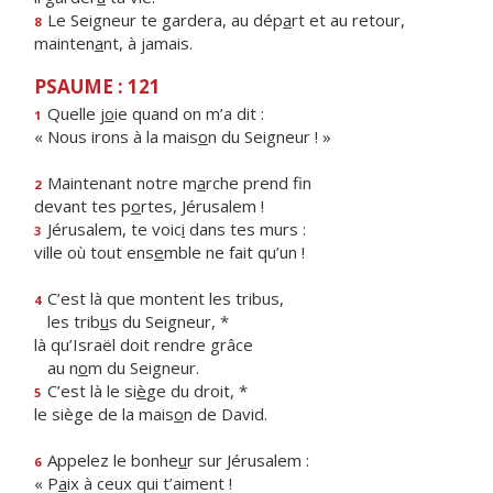
Le Seigneur te gardera, au dép
a
rt et au retour,
8
mainten
a
nt, à jamais.
PSAUME : 121
Quelle j
o
ie quand on m’a dit :
1
« Nous irons à la mais
o
n du Seigneur ! »
Maintenant notre m
a
rche prend fin
2
devant tes p
o
rtes, Jérusalem !
Jérusalem, te voic
i
dans tes murs :
3
ville où tout ens
e
mble ne fait qu’un !
C’est là que montent les tribus,
4
les trib
u
s du Seigneur, *
là qu’Israël doit rendre grâce
au n
o
m du Seigneur.
C’est là le si
è
ge du droit, *
5
le siège de la mais
o
n de David.
Appelez le bonhe
u
r sur Jérusalem :
6
« P
a
ix à ceux qui t’aiment !