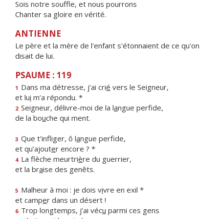
Sois notre souffle, et nous pourrons
Chanter sa gloire en vérité.
ANTIENNE
Le père et la mère de l'enfant s'étonnaient de ce qu'on
disait de lui.
PSAUME : 119
Dans ma détresse, j’ai cri
é
vers le Seigneur,
1
et lu
i
m’a répondu. *
Seigneur, délivre-moi de la l
a
ngue perfide,
2
de la bo
u
che qui ment.
Que t’infliger, ô l
a
ngue perfide,
3
et qu’ajout
e
r encore ? *
La flèche meurtri
è
re du guerrier,
4
et la br
a
ise des genêts.
Malheur à moi : je dois v
i
vre en exil *
5
et camp
e
r dans un désert !
Trop longtemps, j’ai véc
u
parmi ces gens
6