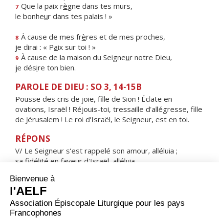
Que la paix r
è
gne dans tes murs,
7
le bonhe
u
r dans tes palais ! »
À cause de mes fr
è
res et de mes proches,
8
je dirai : « P
a
ix sur toi ! »
À cause de la maison du Seigne
u
r notre Dieu,
9
je dés
i
re ton bien.
PAROLE DE DIEU : SO 3, 14-15B
Pousse des cris de joie, fille de Sion ! Éclate en
ovations, Israël ! Réjouis-toi, tressaille d'allégresse, fille
de Jérusalem ! Le roi d'Israël, le Seigneur, est en toi.
RÉPONS
V/ Le Seigneur s'est rappelé son amour, alléluia ;
sa fidélité en faveur d'Israël, alléluia.
ORAISON
Dieu tout-puissant, par la maternité virginale de la
bienheureuse Marie, tu as offert au genre humain les
trésors du salut éternel ; accorde-nous de sentir