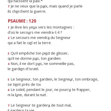
qui haïssent la paix.*
Je ne veux que la p
a
ix, mais quand je parle
7
ils ch
e
rchent la guerre.
PSAUME : 120
Je lève les ye
u
x vers les montagnes :
1
d’où le seco
u
rs me viendra-t-il ?
Le secours me viendr
a
du Seigneur
2
qui a fait le ci
e
l et la terre.
Qu’il empêche ton pi
e
d de glisser,
3
qu’il ne dorme p
a
s, ton gardien.
Non, il ne dort p
a
s, ne sommeille pas,
4
le gardi
e
n d’Israël.
Le Seigneur, ton gardien, le Seigne
u
r, ton ombrage,
5
se ti
e
nt près de toi.
Le soleil, pendant le jour, ne pourr
a
te frapper,
6
ni la l
u
ne, durant la nuit.
Le Seigneur te garder
a
de tout mal,
7
il garder
a
ta vie.