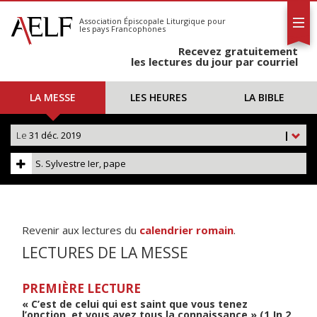
L'AELF
S'abonner
Association Épiscopale Liturgique
pour
les pays Francophones
Calendrier
Recevez gratuitement
Contact
les lectures du jour par courriel
LA MESSE
LES HEURES
LA BIBLE
Le
31 déc. 2019
|
S. Sylvestre Ier, pape
Revenir aux lectures du
calendrier romain
.
LECTURES DE LA MESSE
PREMIÈRE LECTURE
« C’est de celui qui est saint que vous tenez
l’onction, et vous avez tous la connaissance » (1 Jn 2,