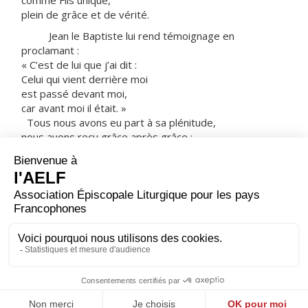
comme Fils unique,
plein de grâce et de vérité.
Jean le Baptiste lui rend témoignage en
proclamant :
« C’est de lui que j’ai dit :
Celui qui vient derrière moi
est passé devant moi,
car avant moi il était. »
Tous nous avons eu part à sa plénitude,
nous avons reçu grâce après grâce ;
car la Loi fut donnée par Moïse,
la grâce et la vérité sont venues par Jésus Christ.
Dieu, personne ne l’a jamais vu ;
le Fils unique, lui qui est Dieu,
lui qui est dans le sein du Père,
c’est lui qui l’a fait connaître.
– Acclamons la Parole de Dieu.