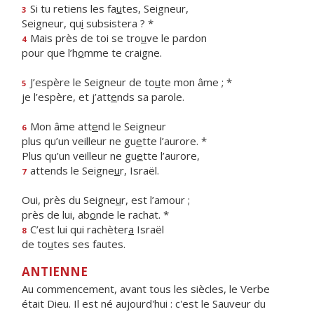
Si tu retiens les fa
u
tes, Seigneur,
3
Seigneur, qu
i
subsistera ? *
Mais près de toi se tro
u
ve le pardon
4
pour que l’h
o
mme te craigne.
J’espère le Seigneur de to
u
te mon âme ; *
5
je l’espère, et j’att
e
nds sa parole.
Mon âme att
e
nd le Seigneur
6
plus qu’un veilleur ne gu
e
tte l’aurore. *
Plus qu’un veilleur ne gu
e
tte l’aurore,
attends le Seigne
u
r, Israël.
7
Oui, près du Seigne
u
r, est l’amour ;
près de lui, ab
o
nde le rachat. *
C’est lui qui rachèter
a
Israël
8
de to
u
tes ses fautes.
ANTIENNE
Au commencement, avant tous les siècles, le Verbe
était Dieu. Il est né aujourd'hui : c'est le Sauveur du