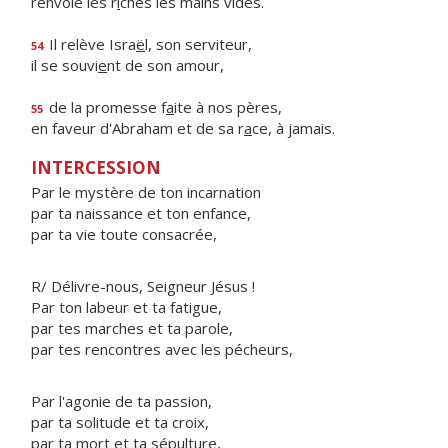
renvoie les r
i
ches les mains vides.
Il relève Isra
ë
l, son serviteur,
54
il se souvi
e
nt de son amour,
de la promesse f
a
ite à nos pères,
55
en faveur d'Abraham et de sa r
a
ce, à jamais.
INTERCESSION
Par le mystère de ton incarnation
par ta naissance et ton enfance,
par ta vie toute consacrée,
R/ Délivre-nous, Seigneur Jésus !
Par ton labeur et ta fatigue,
par tes marches et ta parole,
par tes rencontres avec les pécheurs,
Par l'agonie de ta passion,
par ta solitude et ta croix,
par ta mort et ta sépulture,