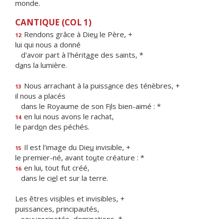
monde.
CANTIQUE (COL 1)
Rendons grâce à Die
u
le Père, +
12
lui qui nous a donné
d'avoir part à l'hérit
a
ge des saints, *
d
a
ns la lumière.
Nous arrachant à la puiss
a
nce des ténèbres, +
13
il nous a placés
dans le Royaume de son F
i
ls bien-aimé : *
en lui nous avons le rachat,
14
le pard
o
n des péchés.
Il est l'image du Die
u
invisible, +
15
le premier-né, avant to
u
te créature : *
en lui, tout fut créé,
16
dans le ci
e
l et sur la terre.
Les êtres vis
i
bles et invisibles, +
puissances, principautés,