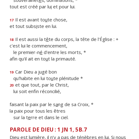
souverainet
é
s, dominations, *
tout est créé par lu
i
et pour lui.
Il est avant to
u
te chose,
17
et tout subs
i
ste en lui.
Il est aussi la t
ê
te du corps, la tête de l'Église : +
18
c'est lui le commencement,
le premier-n
é
d'entre les morts, *
afin qu'il ait en to
u
t la primauté.
Car Dieu a jugé bon
19
qu'habite en lui to
u
te plénitude *
et que tout, par le Christ,
20
lui soit enf
n réconcilié,
faisant la paix par le s
a
ng de sa Croix, *
la paix pour tous les êtres
sur la t
e
rre et dans le ciel.
PAROLE DE DIEU : 1 JN 1, 5B.7
Dieu est lumière, il n’y a pas de ténèbres en lui. Si nous