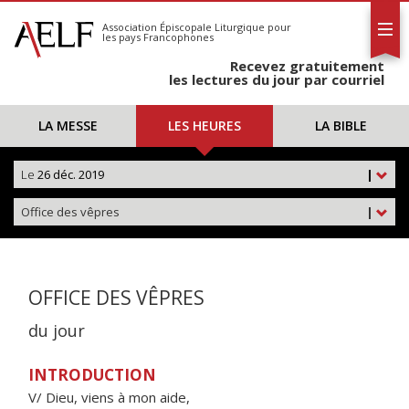
L'AELF
S'abonner
Association Épiscopale Liturgique
pour
les pays Francophones
Calendrier
Recevez gratuitement
Contact
les lectures du jour par courriel
LA MESSE
LES HEURES
LA BIBLE
Le
26 déc. 2019
|
Office des vêpres
|
OFFICE DES VÊPRES
du jour
INTRODUCTION
V/ Dieu, viens à mon aide,