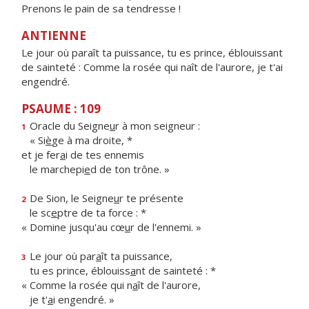
Prenons le pain de sa tendresse !
ANTIENNE
Le jour où paraît ta puissance, tu es prince, éblouissant
de sainteté : Comme la rosée qui naît de l'aurore, je t'ai
engendré.
PSAUME : 109
Oracle du Seigne
u
r à mon seigneur :
1
« Si
è
ge à ma droite, *
et je fer
a
i de tes ennemis
le marchepi
e
d de ton trône. »
De Sion, le Seigne
u
r te présente
2
le sc
e
ptre de ta force : *
« Domine jusqu'au cœ
u
r de l'ennemi. »
Le jour où par
a
ît ta puissance,
3
tu es prince, éblouiss
a
nt de sainteté : *
« Comme la rosée qui n
a
ît de l'aurore,
je t'
a
i engendré. »