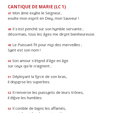
CANTIQUE DE MARIE (LC 1)
Mon âme ex
a
lte le Seigneur,
47
exulte mon esprit en Die
u
, mon Sauveur !
Il s'est penché sur son h
u
mble servante ;
48
désormais, tous les âges me dir
o
nt bienheureuse.
Le Puissant fit pour m
o
i des merveilles ;
49
S
a
int est son nom !
Son amour s'ét
e
nd d'âge en âge
50
sur ce
u
x qui le craignent ;
Déployant la f
o
rce de son bras,
51
il disp
e
rse les superbes.
Il renverse les puiss
a
nts de leurs trônes,
52
il él
è
ve les humbles.
Il comble de bi
e
ns les affamés,
53