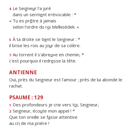
Le Seigne
u
r l'a juré
4
dans un serm
e
nt irrévocable : *
« Tu es pr
ê
tre à jamais
selon l'ordre du r
o
i Melkisédek. »
À ta droite se ti
e
nt le Seigneur : *
5
il brise les rois au jo
u
r de sa colère.
Au torrent il s'abre
u
ve en chemin, *
7
c'est pourquoi il redr
e
sse la tête.
ANTIENNE
Oui, près du Seigneur est l'amour ; près de lui abonde le
rachat.
PSAUME : 129
Des profondeurs je crie vers t
o
i, Seigneur,
1
Seigneur, éco
u
te mon appel ! *
2
Que ton oreille se f
a
sse attentive
au cr
i
de ma prière !