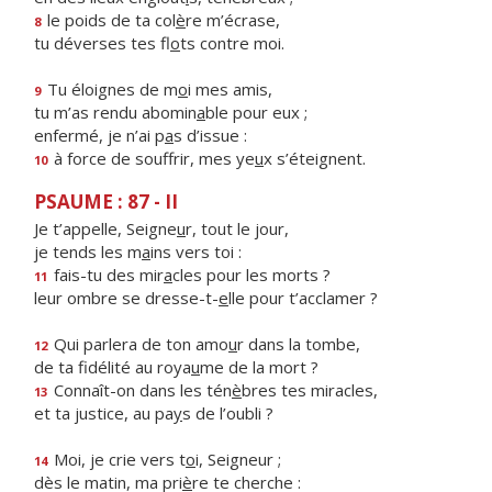
le poids de ta col
è
re m’écrase,
8
tu déverses tes fl
o
ts contre moi.
Tu éloignes de m
o
i mes amis,
9
tu m’as rendu abomin
a
ble pour eux ;
enfermé, je n’ai p
a
s d’issue :
à force de souffrir, mes ye
u
x s’éteignent.
10
PSAUME : 87 - II
Je t’appelle, Seigne
u
r, tout le jour,
je tends les m
a
ins vers toi :
fais-tu des mir
a
cles pour les morts ?
11
leur ombre se dresse-t-
e
lle pour t’acclamer ?
Qui parlera de ton amo
u
r dans la tombe,
12
de ta fidélité au roya
u
me de la mort ?
Connaît-on dans les tén
è
bres tes miracles,
13
et ta justice, au pa
y
s de l’oubli ?
Moi, je crie vers t
o
i, Seigneur ;
14
dès le matin, ma pri
è
re te cherche :