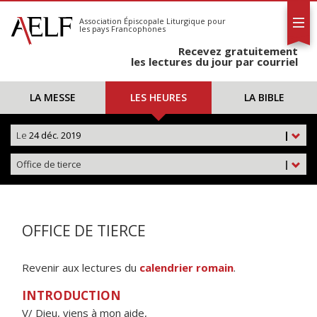
L'AELF
S'abonner
Association Épiscopale Liturgique
pour
les pays Francophones
Calendrier
Recevez gratuitement
Contact
les lectures du jour par courriel
LA MESSE
LES HEURES
LA BIBLE
Le
24 déc. 2019
|
Office de tierce
|
OFFICE DE TIERCE
Revenir aux lectures du
calendrier romain
.
INTRODUCTION
V/ Dieu, viens à mon aide,