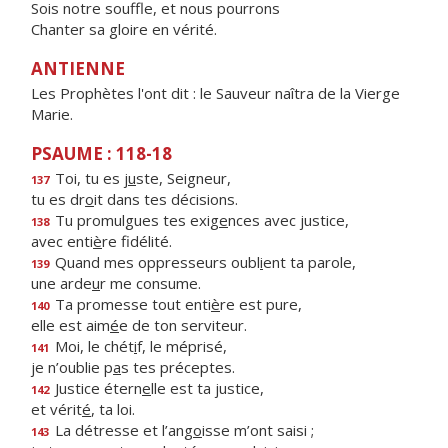
Sois notre souffle, et nous pourrons
Chanter sa gloire en vérité.
ANTIENNE
Les Prophètes l'ont dit : le Sauveur naîtra de la Vierge
Marie.
PSAUME : 118-18
Toi, tu es j
u
ste, Seigneur,
137
tu es dr
o
it dans tes décisions.
Tu promulgues tes exig
e
nces avec justice,
138
avec enti
è
re fidélité.
Quand mes oppresseurs oubl
i
ent ta parole,
139
une arde
u
r me consume.
Ta promesse tout enti
è
re est pure,
140
elle est aim
é
e de ton serviteur.
Moi, le chét
i
f, le méprisé,
141
je n’oublie p
a
s tes préceptes.
Justice étern
e
lle est ta justice,
142
et vérit
é
, ta loi.
La détresse et l’ang
o
isse m’ont saisi ;
143