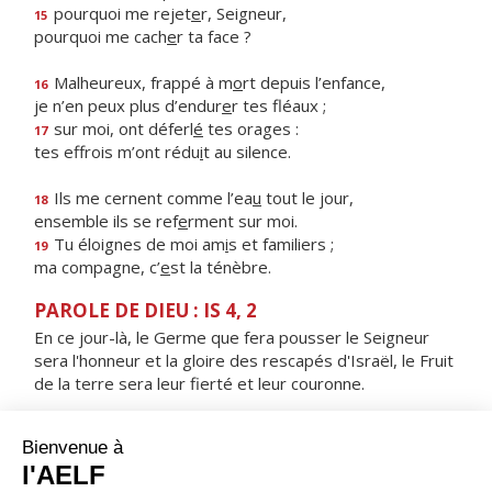
pourquoi me rejet
e
r, Seigneur,
15
pourquoi me cach
e
r ta face ?
Malheureux, frappé à m
o
rt depuis l’enfance,
16
je n’en peux plus d’endur
e
r tes fléaux ;
sur moi, ont déferl
é
tes orages :
17
tes effrois m’ont rédu
i
t au silence.
Ils me cernent comme l’ea
u
tout le jour,
18
ensemble ils se ref
e
rment sur moi.
Tu éloignes de moi am
i
s et familiers ;
19
ma compagne, c’
e
st la ténèbre.
PAROLE DE DIEU : IS 4, 2
En ce jour-là, le Germe que fera pousser le Seigneur
sera l'honneur et la gloire des rescapés d'Israël, le Fruit
de la terre sera leur fierté et leur couronne.
RÉPONS
V/ Les nations craindront le nom du Seigneur,
et tous les rois de la terre, sa gloire.