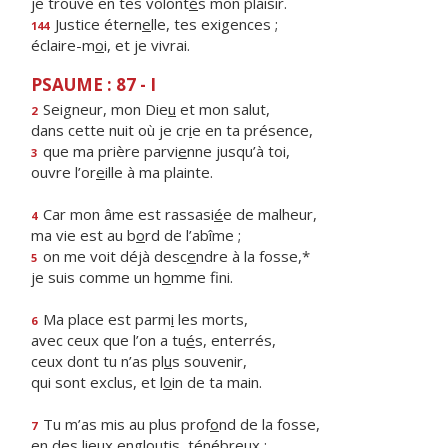
je trouve en tes volont
é
s mon plaisir.
Justice étern
e
lle, tes exigences ;
144
éclaire-m
o
i, et je vivrai.
PSAUME : 87 - I
Seigneur, mon Die
u
et mon salut,
2
dans cette nuit où je cr
i
e en ta présence,
que ma prière parvi
e
nne jusqu’à toi,
3
ouvre l’or
e
ille à ma plainte.
Car mon âme est rassasi
é
e de malheur,
4
ma vie est au b
o
rd de l’abîme ;
on me voit déjà desc
e
ndre à la fosse,*
5
je suis comme un h
o
mme fini.
Ma place est parm
i
les morts,
6
avec ceux que l’on a tu
é
s, enterrés,
ceux dont tu n’as pl
u
s souvenir,
qui sont exclus, et l
o
in de ta main.
Tu m’as mis au plus prof
o
nd de la fosse,
7
en des lieux englout
i
s, ténébreux ;