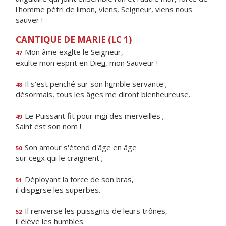
l'homme pétri de limon, viens, Seigneur, viens nous
sauver !
CANTIQUE DE MARIE (LC 1)
Mon âme ex
a
lte le Seigneur,
47
exulte mon esprit en Die
u
, mon Sauveur !
Il s'est penché sur son h
u
mble servante ;
48
désormais, tous les âges me dir
o
nt bienheureuse.
Le Puissant fit pour m
o
i des merveilles ;
49
S
a
int est son nom !
Son amour s'ét
e
nd d'âge en âge
50
sur ce
u
x qui le craignent ;
Déployant la f
o
rce de son bras,
51
il disp
e
rse les superbes.
Il renverse les puiss
a
nts de leurs trônes,
52
il él
è
ve les humbles.