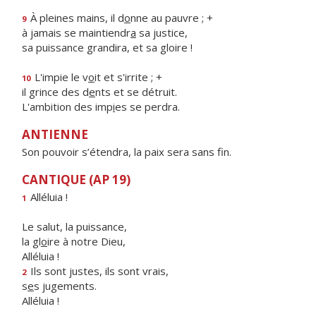
À pleines mains, il d
o
nne au pauvre ; +
9
à jamais se maintiendr
a
sa justice,
sa puissance grandira, et sa gloire !
L'impie le v
o
it et s'irrite ; +
10
il grince des d
e
nts et se détruit.
L'ambition des imp
i
es se perdra.
ANTIENNE
Son pouvoir s’étendra, la paix sera sans fin.
CANTIQUE (AP 19)
Alléluia !
1
Le salut, la puissance,
la gl
o
ire à notre Dieu,
Alléluia !
Ils sont justes, ils sont vrais,
2
s
e
s jugements.
Alléluia !