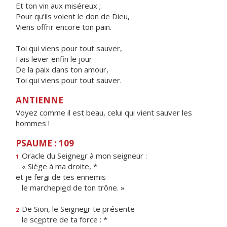
Et ton vin aux miséreux ;
Pour qu’ils voient le don de Dieu,
Viens offrir encore ton pain.
Toi qui viens pour tout sauver,
Fais lever enfin le jour
De la paix dans ton amour,
Toi qui viens pour tout sauver.
ANTIENNE
Voyez comme il est beau, celui qui vient sauver les
hommes !
PSAUME : 109
Oracle du Seigne
u
r à mon seigneur :
1
« Si
è
ge à ma droite, *
et je fer
a
i de tes ennemis
le marchepi
e
d de ton trône. »
De Sion, le Seigne
u
r te présente
2
le sc
e
ptre de ta force : *