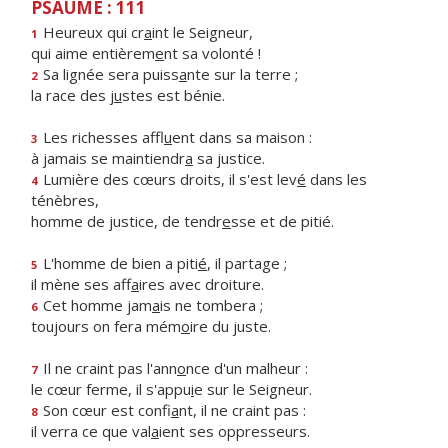
PSAUME : 111
Heureux qui cr
a
int le Seigneur,
1
qui aime entièrem
e
nt sa volonté !
Sa lignée sera puiss
a
nte sur la terre ;
2
la race des j
u
stes est bénie.
Les richesses affl
u
ent dans sa maison :
3
à jamais se maintiendr
a
sa justice.
Lumière des cœurs droits, il s'est lev
é
dans les
4
ténèbres,
homme de justice, de tendr
e
sse et de pitié.
L'homme de bien a piti
é
, il partage ;
5
il mène ses aff
a
ires avec droiture.
Cet homme jam
a
is ne tombera ;
6
toujours on fera mém
o
ire du juste.
Il ne craint pas l'ann
o
nce d'un malheur :
7
le cœur ferme, il s'appu
i
e sur le Seigneur.
Son cœur est confi
a
nt, il ne craint pas :
8
il verra ce que val
a
ient ses oppresseurs.