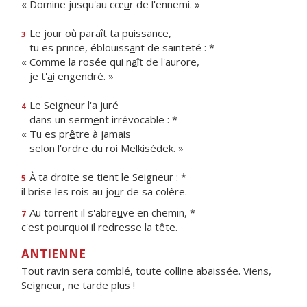
« Domine jusqu'au cœ
u
r de l'ennemi. »
Le jour où par
a
ît ta puissance,
3
tu es prince, éblouiss
a
nt de sainteté : *
« Comme la rosée qui n
a
ît de l'aurore,
je t'
a
i engendré. »
Le Seigne
u
r l'a juré
4
dans un serm
e
nt irrévocable : *
« Tu es pr
ê
tre à jamais
selon l'ordre du r
o
i Melkisédek. »
À ta droite se ti
e
nt le Seigneur : *
5
il brise les rois au jo
u
r de sa colère.
Au torrent il s'abre
u
ve en chemin, *
7
c'est pourquoi il redr
e
sse la tête.
ANTIENNE
Tout ravin sera comblé, toute colline abaissée. Viens,
Seigneur, ne tarde plus !