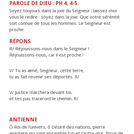
PAROLE DE DIEU : PH 4, 4-5
Soyez toujours dans la joie du Seigneur ; laissez-moi
vous le redire : soyez dans la joie. Que votre sérénité
soit connue de tous les hommes. Le Seigneur est
proche.
RÉPONS
R/ Réjouissons-nous dans le Seigneur !
Réjouissons-nous, car il est proche !
V/ Tu as aimé, Seigneur, cette terre,
tu as fait revenir ses déportés. R/
V/ Justice marchera devant toi,
et tes pas traceront le chemin. R/
ANTIENNE
Ô Roi de l'univers, ô Désiré des nations, pierre
angulaire qui joint ensemble l'un et l'autre mur, force de