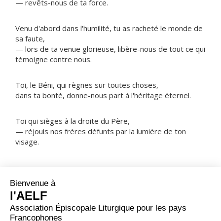
— revêts-nous de ta force.
Venu d'abord dans l'humilité, tu as racheté le monde de
sa faute,
— lors de ta venue glorieuse, libère-nous de tout ce qui
témoigne contre nous.
Toi, le Béni, qui règnes sur toutes choses,
dans ta bonté, donne-nous part à l'héritage éternel.
Toi qui sièges à la droite du Père,
— réjouis nos frères défunts par la lumière de ton
visage.
NOTRE PÈRE
ORAISON
Que ta grâce, Seigneur notre Dieu, se répande en nos
cœurs : par le message de l'ange, tu nous as fait