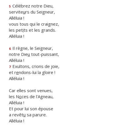
Célébrez notre Dieu,
5
servite
u
rs du Seigneur,
Alléluia !
vous tous qui le craignez,
les pet
i
ts et les grands.
Alléluia !
Il règne, le Seigneur,
6
notre Die
u
tout-puissant,
Alléluia !
Exultons, crions de joie,
7
et r
e
ndons-lui la gloire !
Alléluia !
Car elles sont venues,
les N
o
ces de l'Agneau,
Alléluia !
Et pour lui son épouse
a revêt
u
sa parure.
Alléluia !