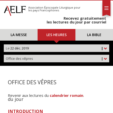
L'AELF
S'abonner
Association Épiscopale Liturgique
pour
les pays Francophones
Calendrier
Recevez gratuitement
Contact
les lectures du jour par courriel
LA MESSE
LES HEURES
LA BIBLE
Le
22 déc. 2019
|
Office des vêpres
|
OFFICE DES VÊPRES
Revenir aux lectures du
calendrier romain
.
du jour
INTRODUCTION