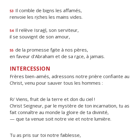
Il comble de bi
e
ns les affamés,
53
renvoie les r
i
ches les mains vides.
Il relève Isra
ë
l, son serviteur,
54
il se souvi
e
nt de son amour,
de la promesse f
a
ite à nos pères,
55
en faveur d'Abraham et de sa r
a
ce, à jamais.
INTERCESSION
Frères bien-aimés, adressons notre prière confiante au
Christ, venu pour sauver tous les hommes :
R/ Viens, fruit de la terre et don du ciel !
Christ Seigneur, par le mystère de ton incarnation, tu as
fait connaître au monde la gloire de ta divinité,
— que ta venue soit notre vie et notre lumière.
Tu as pris sur toi notre faiblesse,