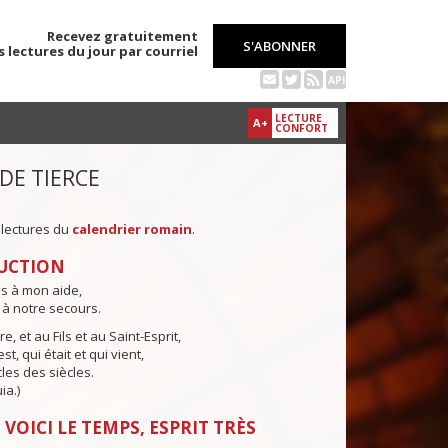
Recevez gratuitement
S'ABONNER
s lectures du jour par courriel
API
LECTURE
A+
CONFORT
 DE TIERCE
 lectures du
calendrier romain
.
UCTION
ns à mon aide,
 à notre secours.
e, et au Fils et au Saint-Esprit,
st, qui était et qui vient,
cles des siècles.
ia.)
 VOICI LE TEMPS, ESPRIT TRÈS