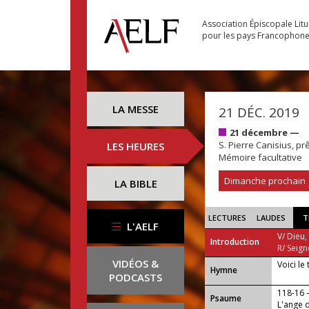
Association Épiscopale Lit
pour les pays Francophon
LA MESSE
21 DÉC. 2019
21 décembre —
S. Pierre Canisius, prê
LES HEURES
Mémoire facultative
Dimanche prochain
LA BIBLE
LECTURES
LAUDES
T
L'AELF
V/ Dieu,
Introduction
R/ Seign
VIDÉOS &
Voici le
...
Hymne
PODCASTS
118-16
Psaume
L'ange d