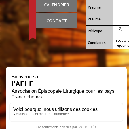
est avec 
CALENDRIER
33 - I
Psaume
33 - II
Psaume
CONTACT
Is 2, 11
Péricope
Écoute a
Conclusion
réjouit 
obtenir 
sa gloir