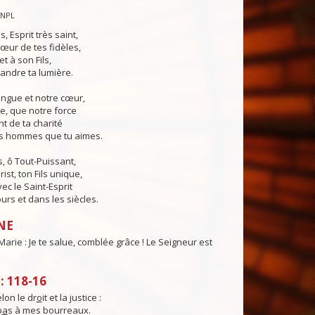
CNPL
s, Esprit très saint,
œur de tes fidèles,
t à son Fils,
andre ta lumière.
angue et notre cœur,
e, que notre force
t de ta charité
es hommes que tu aimes.
, ô Tout-Puissant,
ist, ton Fils unique,
ec le Saint-Esprit
urs et dans les siècles.
NE
Marie : Je te salue, comblée grâce ! Le Seigneur est
 118-16
elon le dr
o
it et la justice :
p
a
s à mes bourreaux.