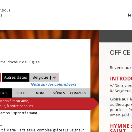
urgique
le
es
OFFICE
tre, docteur de l'Église
Revenir aux
Autres dates
Belgique
|
INTROD
Note sur les calendriers
V/ Dieu, vie
R/ Seigneur,
IERCE
SEXTE
NONE
VÊPRES
COMPLIES
Gloire au Pèr
 viens à mon aide,
au Dieu qui e
eur, à notre secours.
pour les siè
 temps, Esprit très saint
Amen. (Allélu
 —
HYMNE :
it à Marie : Je te salue, comblée grâce ! Le Seigneur
SAINT