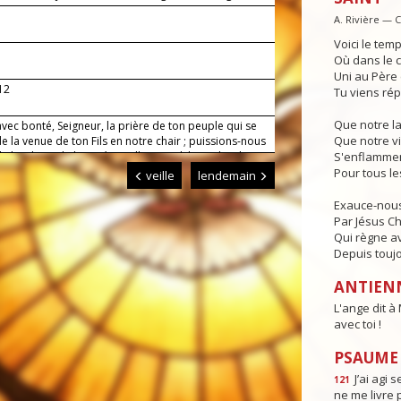
toi !
A. Rivière — 
Voici le temp
Où dans le c
Uni au Père e
-12
Tu viens rép
Que notre l
vec bonté, Seigneur, la prière de ton peuple qui se
Que notre vi
de la venue de ton Fils en notre chair ; puissions-nous
le bonheur de la vie éternelle quand il viendra dans
S'enflammen
e. Lui qui règne.
Pour tous l
veille
lendemain
Exauce-nous
Par Jésus Chr
Qui règne av
Depuis toujo
ANTIEN
L'ange dit à 
avec toi !
PSAUME :
J’ai agi s
121
ne me livre 