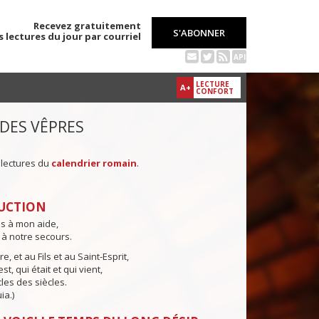
Recevez gratuitement
S'ABONNER
s lectures du jour par courriel
API
LECTURE
A+
CONFORT
 DES VÊPRES
 lectures du
calendrier romain
.
UCTION
ns à mon aide,
 à notre secours.
e, et au Fils et au Saint-Esprit,
st, qui était et qui vient,
cles des siècles.
ia.)