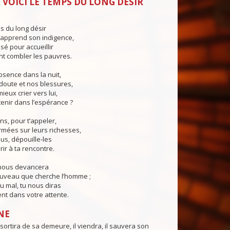
 VOICI LE TEMPS DU LONG DÉSIR
ps du long désir
apprend son indigence,
é pour accueillir
ent combler les pauvres.
bsence dans la nuit,
doute et nos blessures,
ieux crier vers lui,
enir dans l’espérance ?
ns, pour t’appeler,
rmées sur leurs richesses,
us, dépouille-les
rir à ta rencontre.
nous devancera
uveau que cherche l’homme ;
 mal, tu nous diras
ent dans votre attente.
NE
sortira de sa demeure, il viendra, il sauvera son