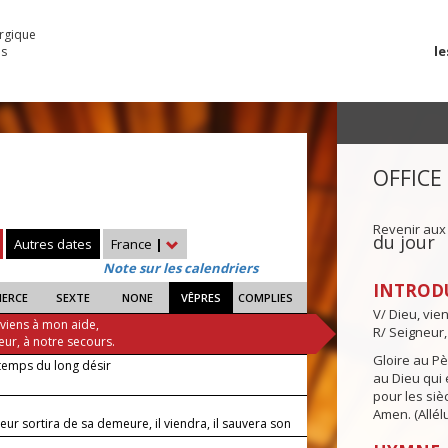
urgique
le
es
OFFICE
Revenir aux
du jour
Autres dates
France
|
Note sur les calendriers
INTROD
IERCE
SEXTE
NONE
VÊPRES
COMPLIES
V/ Dieu, vie
 viens à mon aide,
R/ Seigneur,
eur, à notre secours.
Gloire au Pèr
 temps du long désir
au Dieu qui e
pour les siè
Amen. (Allélu
eur sortira de sa demeure, il viendra, il sauvera son