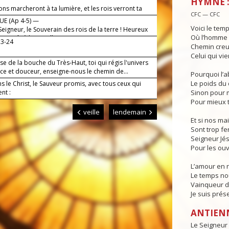
HYMNE :
ons marcheront à ta lumière, et les rois verront ta
CFC — CFC
E (Ap 4-5) —
Voici le tem
 Seigneur, le Souverain des rois de la terre ! Heureux
Où l’homme 
ent prêt à l'accueillir !
23-24
Chemin creus
Celui qui vi
e de la bouche du Très-Haut, toi qui régis l'univers
ce et douceur, enseigne-nous le chemin de...
Pourquoi l’a
Le poids du 
 le Christ, le Sauveur promis, avec tous ceux qui
ent :
Sinon pour m
Pour mieux t
veille
lendemain
Et si nos mai
Sont trop fe
Seigneur Jés
Pour les ouv
L’amour en 
Le temps no
Vainqueur du
Je suis prés
ANTIEN
Le Seigneur 