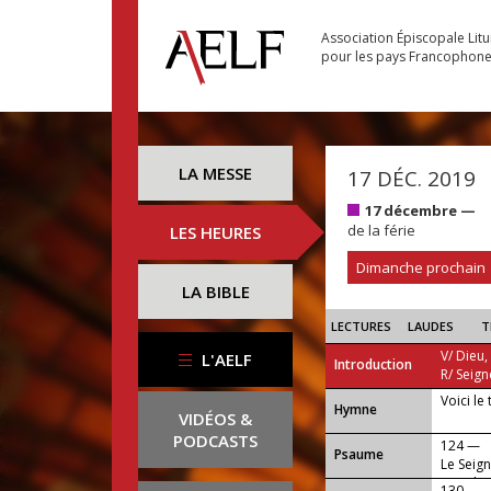
Association Épiscopale Lit
pour les pays Francophon
LA MESSE
17 DÉC. 2019
17 décembre —
de la férie
LES HEURES
Dimanche prochain
LA BIBLE
LECTURES
LAUDES
T
V/ Dieu,
L'AELF
Introduction
R/ Seign
Voici le
...
Hymne
VIDÉOS &
PODCASTS
124 —
Psaume
Le Seign
peuple.
130 —