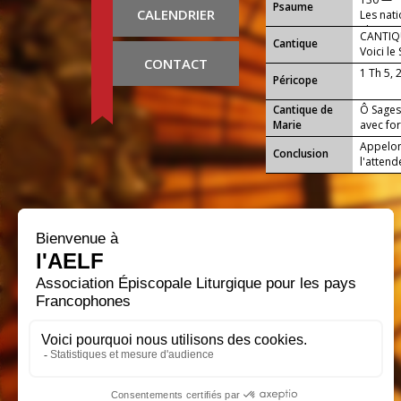
Psaume
CALENDRIER
Les nati
gloire.
CANTIQU
Cantique
Voici le
CONTACT
qui se ti
1 Th 5, 
Péricope
Cantique de
Ô Sagess
Marie
avec for
Appelons
Conclusion
l'attend