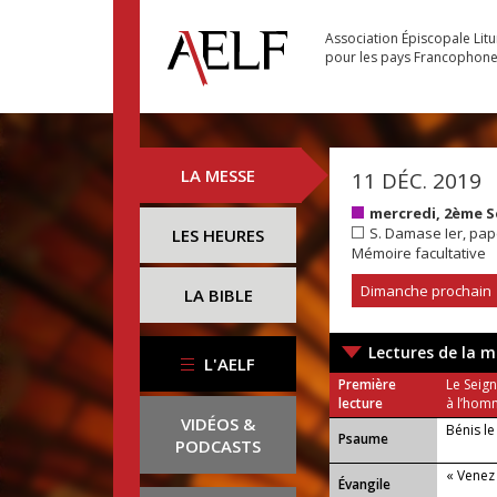
Association Épiscopale Lit
pour les pays Francophon
LA MESSE
11 DÉC. 2019
mercredi, 2ème S
S. Damase Ier, pa
LES HEURES
Mémoire facultative
Dimanche prochain
LA BIBLE
Lectures de la m
L'AELF
Première
Le Seign
lecture
à l’hom
VIDÉOS &
Bénis l
Psaume
PODCASTS
« Venez 
Évangile