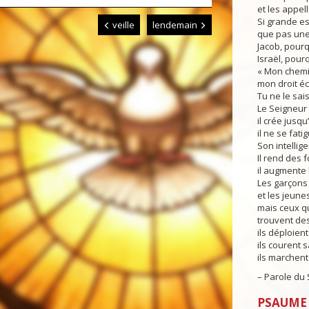
et les appel
Si grande es
veille
lendemain
que pas une
Jacob, pourq
Israël, pourq
« Mon chemi
mon droit é
Tu ne le sai
Le Seigneur 
il crée jusqu
il ne se fati
Son intellig
Il rend des 
il augmente l
Les garçons 
et les jeune
mais ceux q
trouvent des
ils déploien
ils courent 
ils marchent
– Parole du 
PSAUME