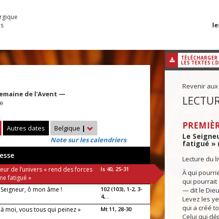
urgique
le
es
TÉLÉCHARGER
LES TEXTES (.
Revenir aux
emaine de l'Avent —
LECTUR
pe
PREMIÈR
Autres dates
Belgique
|
Le Seigneu
Note sur les calendriers
fatigué » (
esse
Lecture du l
eur de l’univers « rend des forces
Is 40, 25-31
À qui pourr
me fatigué »
qui pourrait
e Seigneur, ô mon âme !
102 (103), 1-2, 3-
— dit le Dieu
4,...
Levez les ye
qui a créé to
à moi, vous tous qui peinez »
Mt 11, 28-30
Celui qui dé