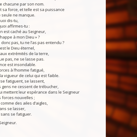
le chacune par son nom.
t sa force, et telle est sa puissance
 seule ne manque.
uoi dis-tu,
uoi affirmes-tu :
n est caché au Seigneur,
chappe à mon Dieu » ?
s donc pas, tu ne l’as pas entendu ?
est le Dieu éternel,
’aux extrémités de la terre,
gue pas, ne se lasse pas.
ence est insondable.
forces à l’homme fatigué,
a vigueur de celui qui est faible.
se fatiguent, se lassent,
s gens ne cessent de trébucher,
ui mettent leur espérance dans le Seigneur
 forces nouvelles ;
t comme des ailes d’aigles,
sans se lasser,
 sans se fatiguer.
Seigneur.