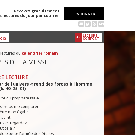
Recevez gratuitement
S'ABONNER
s lectures du jour par courriel
API
LECTURE
A+
DOC)
CONFORT
 lectures du
calendrier romain
.
ES DE LA MESSE
E LECTURE
r de l’univers « rend des forces à l’homme
Is 40, 25-31)
ivre du prophète Isaïe
iez-vous me comparer,
 être mon égal ?
 saint.
ux et regardez :
ut cela ?
ploie toute l’armée des étoiles,