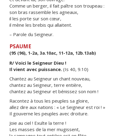
Comme un berger, il fait paître son troupeau :
son bras rassemble les agneaux,
il les porte sur son cœur,
il mène les brebis qui allaitent.
– Parole du Seigneur.
PSAUME
(95 (96), 1-2a, 3a.10ac, 11-12a, 12b.13ab)
R/ Voici le Seigneur Dieu !
Il vient avec puissance.
(Is 40, 9.10)
Chantez au Seigneur un chant nouveau,
chantez au Seigneur, terre entière,
chantez au Seigneur et bénissez son nom !
Racontez à tous les peuples sa gloire,
allez dire aux nations : « Le Seigneur est roi ! »
Il gouverne les peuples avec droiture.
Joie au ciel ! Exulte la terre !
Les masses de la mer mugissent,
la campagne tout entière est en fête.