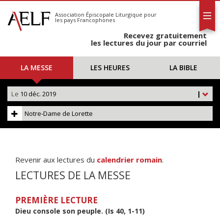
L'AELF
S'abonner
Association Épiscopale Liturgique
pour
les pays Francophones
Calendrier
Recevez gratuitement
Contact
les lectures du jour par courriel
LA MESSE
LES HEURES
LA BIBLE
Le
10 déc. 2019
|
Notre-Dame de Lorette
Revenir aux lectures du
calendrier romain
.
LECTURES DE LA MESSE
PREMIÈRE LECTURE
Dieu console son peuple. (Is 40, 1-11)