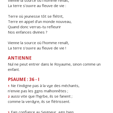
Vienne la source où l’homme renaît,
La terre s’ouvre au fleuve de vie :
Terre où jeunesse tôt se flétrit,
Terre en appel d’un monde nouveau,
Quand donc verras-tu refleurir
Nos enfances divines ?
Vienne la source où l’homme renaît,
La terre s’ouvre au fleuve de vie !
ANTIENNE
Nul ne peut entrer dans le Royaume, sinon comme un
enfant.
PSAUME : 36 - I
Ne t'indigne pas à la v
u
e des méchants,
1
n'envie pas les g
e
ns malhonnêtes ;
aussi vite que l'h
e
rbe, ils se fanent ;
2
comme la verd
u
re, ils se flétrissent.
Fais confiance au Seigne
u
r, agis bien,
3