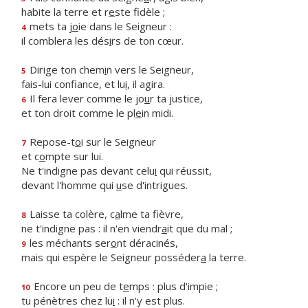
habite la terre et r
e
ste fidèle ;
mets ta j
o
ie dans le Seigneur :
4
il comblera les dés
i
rs de ton cœur.
Dirige ton chem
i
n vers le Seigneur,
5
fais-lui confiance, et lu
i
, il agira.
Il fera lever comme le jo
u
r ta justice,
6
et ton droit comme le pl
e
in midi.
Repose-t
o
i sur le Seigneur
7
et c
o
mpte sur lui.
Ne t'indigne pas devant celu
i
qui réussit,
devant l'homme qui
u
se d'intrigues.
Laisse ta colère, c
a
lme ta fièvre,
8
ne t'indigne pas : il n'en viendr
a
it que du mal ;
les méchants ser
o
nt déracinés,
9
mais qui espère le Seigneur posséder
a
la terre.
Encore un peu de t
e
mps : plus d'impie ;
10
tu pénètres chez lu
i
: il n'y est plus.