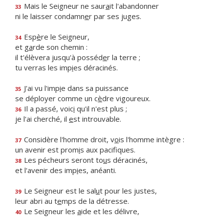
Mais le Seigneur ne saur
a
it l'abandonner
33
ni le laisser condamn
e
r par ses juges.
Esp
è
re le Seigneur,
34
et g
a
rde son chemin :
il t'élèvera jusqu'à posséd
e
r la terre ;
tu verras les imp
i
es déracinés.
J'ai vu l'imp
i
e dans sa puissance
35
se déployer comme un c
è
dre vigoureux.
Il a passé, voic
i
qu'il n'est plus ;
36
je l'ai cherché, il
e
st introuvable.
Considère l'homme droit, v
o
is l'homme intègre :
37
un avenir est prom
i
s aux pacifiques.
Les pécheurs seront to
u
s déracinés,
38
et l'avenir des imp
i
es, anéanti.
Le Seigneur est le sal
u
t pour les justes,
39
leur abri au t
e
mps de la détresse.
Le Seigneur les
a
ide et les délivre,
40