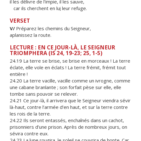
il les délivre de l'impie, il les sauve,
car ils cherchent en lu
i
leur refuge.
VERSET
V/
Préparez les chemins du Seigneur,
aplanissez la route.
LECTURE : EN CE JOUR-LÀ, LE SEIGNEUR
TRIOMPHERA (IS 24, 19-23; 25, 1-5)
24.19 La terre se brise, se brise en morceaux ! La terre
éclate, elle vole en éclats ! La terre frémit, frémit tout
entière !
24.20 La terre vacille, vacille comme un ivrogne, comme
une cabane branlante ; son forfait pèse sur elle, elle
tombe sans pouvoir se relever.
24.21 Ce jour-là, il arrivera que le Seigneur viendra sévir
là-haut, contre l’armée d’en haut, et sur la terre contre
les rois de la terre.
24.22 Ils seront entassés, enchaînés dans un cachot,
prisonniers d’une prison. Après de nombreux jours, on
sévira contre eux.
24.23 La lune rougira, le soleil se couvrira de honte. Car,