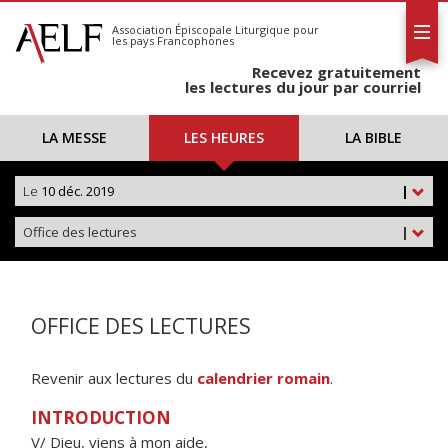
L'AELF
S'abonner
Association Épiscopale Liturgique
pour
les pays Francophones
Calendrier
Recevez gratuitement
Contact
les lectures du jour par courriel
LA MESSE
LES HEURES
LA BIBLE
Le
10 déc. 2019
|
Office des lectures
|
OFFICE DES LECTURES
Revenir aux lectures du
calendrier romain
.
INTRODUCTION
V/ Dieu, viens à mon aide,