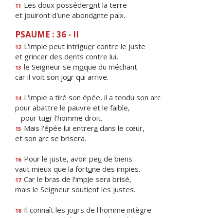
Les doux posséder
o
nt la terre
11
et jouiront d'une abond
a
nte paix.
PSAUME : 36 - II
L'impie peut intrigu
e
r contre le juste
12
et grincer des d
e
nts contre lui,
le Seigneur se m
o
que du méchant
13
car il voit son jo
u
r qui arrive.
L'impie a tiré son épée, il a tend
u
son arc
14
pour abattre le pauvre et le faible,
pour tu
e
r l'homme droit.
Mais l'épée lui entrer
a
dans le cœur,
15
et son
a
rc se brisera.
Pour le juste, avoir pe
u
de biens
16
vaut mieux que la fort
u
ne des impies.
Car le bras de l'imp
i
e sera brisé,
17
mais le Seigneur souti
e
nt les justes.
Il connaît les jo
u
rs de l'homme intègre
18