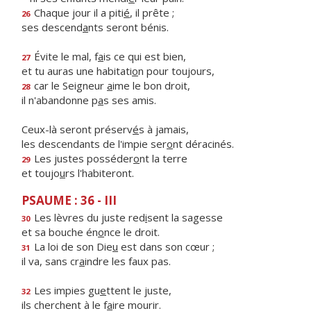
Chaque jour il a piti
é
, il prête ;
26
ses descend
a
nts seront bénis.
Évite le mal, f
a
is ce qui est bien,
27
et tu auras une habitati
o
n pour toujours,
car le Seigneur
a
ime le bon droit,
28
il n'abandonne p
a
s ses amis.
Ceux-là seront préserv
é
s à jamais,
les descendants de l'impie ser
o
nt déracinés.
Les justes posséder
o
nt la terre
29
et toujo
u
rs l'habiteront.
PSAUME : 36 - III
Les lèvres du juste red
i
sent la sagesse
30
et sa bouche én
o
nce le droit.
La loi de son Die
u
est dans son cœur ;
31
il va, sans cr
a
indre les faux pas.
Les impies gu
e
ttent le juste,
32
ils cherchent à le f
a
ire mourir.