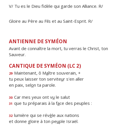
V/ Tu es le Dieu fidèle qui garde son Alliance. R/
Gloire au Père au Fils et au Saint-Esprit. R/
ANTIENNE DE SYMÉON
Avant de connaître la mort, tu verras le Christ, ton
Sauveur.
CANTIQUE DE SYMÉON (LC 2)
Maintenant, ô M
a
ître souverain, +
29
tu peux laisser ton servite
u
r s'en aller
en paix, sel
o
n ta parole.
Car mes yeux ont v
u
le salut
30
que tu préparais à la f
a
ce des peuples :
31
lumière qui se rév
è
le aux nations
32
et donne gloire à ton pe
u
ple Israël.