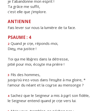
je t'abandonne mon esprit !
Ta grâce me suffit,
c'est elle que j'implore.
ANTIENNE
Fais lever sur nous la lumière de ta face.
PSAUME : 4
Quand je cr
i
e, réponds-moi,
2
Die
u
, ma justice !
Toi qui me lib
è
res dans la détresse,
pitié pour moi, éco
u
te ma prière !
Fils des hommes,
3
jusqu'où irez-vous dans l'ins
u
lte à ma gloire, *
l'amour du néant et la co
u
rse au mensonge ?
Sachez que le Seigneur a mis à p
a
rt son fidèle,
4
le Seigneur entend quand je cr
i
e vers lui.