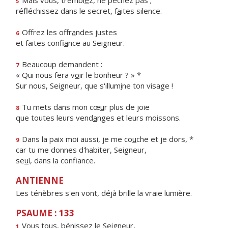
Mais vous, trembl
e
z, ne péchez pas ;
5
réfléchissez dans le secret, f
a
ites silence.
Offrez les offr
a
ndes justes
6
et faites confi
a
nce au Seigneur.
Beaucoup demandent :
7
« Qui nous fera v
o
ir le bonheur ? » *
Sur nous, Seigneur, que s'illum
i
ne ton visage !
Tu mets dans mon cœ
u
r plus de joie
8
que toutes leurs vend
a
nges et leurs moissons.
Dans la paix moi aussi, je me co
u
che et je dors, *
9
car tu me donnes d'habiter, Seigneur,
se
u
l, dans la confiance.
ANTIENNE
Les ténèbres s'en vont, déjà brille la vraie lumière.
PSAUME : 133
Vous tous, béniss
e
z le Seigneur,
1