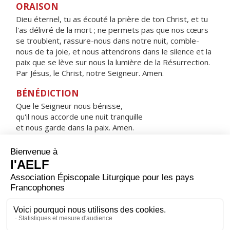
ORAISON
Dieu éternel, tu as écouté la prière de ton Christ, et tu
l'as délivré de la mort ; ne permets pas que nos cœurs
se troublent, rassure-nous dans notre nuit, comble-
nous de ta joie, et nous attendrons dans le silence et la
paix que se lève sur nous la lumière de la Résurrection.
Par Jésus, le Christ, notre Seigneur. Amen.
BÉNÉDICTION
Que le Seigneur nous bénisse,
qu'il nous accorde une nuit tranquille
et nous garde dans la paix. Amen.
HYMNE : SOUS L'ABRI DE TA MISÉRICORDE
Sous l'abri de ta miséricorde,
nous nous réfugions, Sainte Mère de Dieu.
Ne méprise pas nos prières
quand nous sommes dans l'épreuve,
mais de tous les dangers
délivre-nous toujours,
Vierge glorieuse, Vierge bienheureuse.