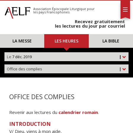
L'AELF
S'abonner
Association Épiscopale Liturgique
pour
les pays Francophones
Calendrier
Recevez gratuitement
Contact
les lectures du jour par courriel
LA MESSE
LES HEURES
LA BIBLE
Le
7 déc. 2019
|
Office des complies
|
OFFICE DES COMPLIES
Revenir aux lectures du
calendrier romain
.
INTRODUCTION
V/ Dieu, viens à mon aide,