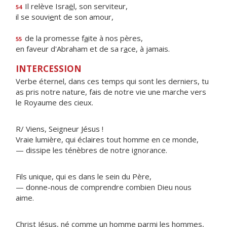
Il relève Isra
ë
l, son serviteur,
54
il se souvi
e
nt de son amour,
de la promesse f
a
ite à nos pères,
55
en faveur d'Abraham et de sa r
a
ce, à jamais.
INTERCESSION
Verbe éternel, dans ces temps qui sont les derniers, tu
as pris notre nature, fais de notre vie une marche vers
le Royaume des cieux.
R/ Viens, Seigneur Jésus !
Vraie lumière, qui éclaires tout homme en ce monde,
— dissipe les ténèbres de notre ignorance.
Fils unique, qui es dans le sein du Père,
— donne-nous de comprendre combien Dieu nous
aime.
Christ Jésus, né comme un homme parmi les hommes,