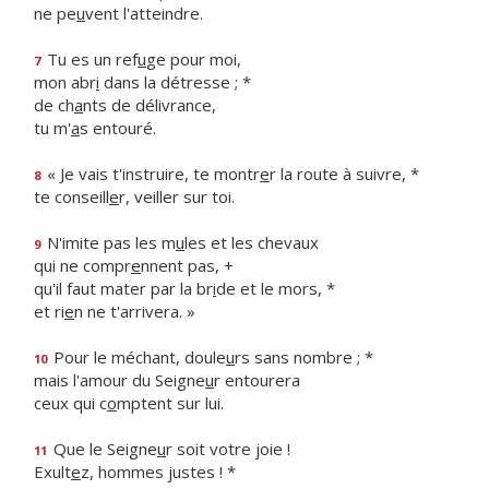
ne pe
u
vent l'atteindre.
Tu es un ref
u
ge pour moi,
7
mon abr
i
dans la détresse ; *
de ch
a
nts de délivrance,
tu m'
a
s entouré.
« Je vais t'instruire, te montr
e
r la route à suivre, *
8
te conseill
e
r, veiller sur toi.
N'imite pas les m
u
les et les chevaux
9
qui ne compr
e
nnent pas, +
qu'il faut mater par la br
i
de et le mors, *
et ri
e
n ne t'arrivera. »
Pour le méchant, doule
u
rs sans nombre ; *
10
mais l'amour du Seigne
u
r entourera
ceux qui c
o
mptent sur lui.
Que le Seigne
u
r soit votre joie !
11
Exult
e
z, hommes justes ! *