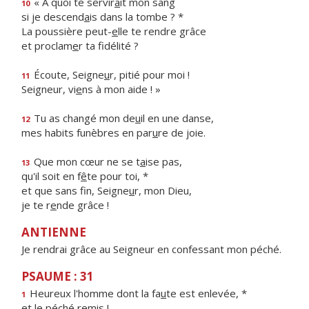
« À quoi te servir
a
it mon sang
10
si je descend
a
is dans la tombe ? *
La poussière peut-
e
lle te rendre grâce
et proclam
e
r ta fidélité ?
Écoute, Seigne
u
r, pitié pour moi !
11
Seigneur, vi
e
ns à mon aide ! »
Tu as changé mon de
u
il en une danse,
12
mes habits funèbres en par
u
re de joie.
Que mon cœur ne se t
a
ise pas,
13
qu'il soit en f
ê
te pour toi, *
et que sans fin, Seigne
u
r, mon Dieu,
je te r
e
nde grâce !
ANTIENNE
Je rendrai grâce au Seigneur en confessant mon péché.
PSAUME : 31
Heureux l'homme dont la fa
u
te est enlevée, *
1
et le péch
é
remis !