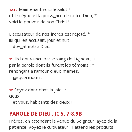
Maintenant voic
i
le salut +
12.10
et le règne et la puiss
a
nce de notre Dieu, *
voici le pouv
o
ir de son Christ !
L'accusateur de nos fr
è
res est rejeté, *
lui qui les accusait, jour et nuit,
dev
a
nt notre Dieu.
Ils l'ont vaincu par le s
a
ng de l'Agneau, +
11
par la parole dont ils f
u
rent les témoins : *
renonçant à l'amour d'eux-mêmes,
j
u
squ'à mourir.
Soyez d
o
nc dans la joie, *
12
cieux,
et vous, habit
a
nts des cieux !
PAROLE DE DIEU : JC 5, 7-8.9B
Frères, en attendant la venue du Seigneur, ayez de la
patience. Voyez le cultivateur : il attend les produits