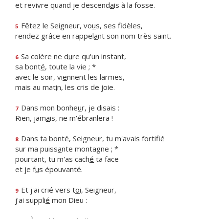
et revivre quand je descend
a
is à la fosse.
Fêtez le Seigneur, vo
u
s, ses fidèles,
5
rendez grâce en rappel
a
nt son nom très saint.
Sa colère ne d
u
re qu'un instant,
6
sa bont
é
, toute la vie ; *
avec le soir, vi
e
nnent les larmes,
mais au mat
i
n, les cris de joie.
Dans mon bonhe
u
r, je disais :
7
Rien, jam
a
is, ne m'ébranlera !
Dans ta bonté, Seigneur, tu m'av
a
is fortifié
8
sur ma puiss
a
nte montagne ; *
pourtant, tu m'as cach
é
ta face
et je f
u
s épouvanté.
Et j'ai crié vers t
o
i, Seigneur,
9
j'ai suppli
é
mon Dieu :