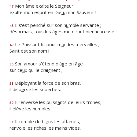
Mon âme ex
a
lte le Seigneur,
47
exulte mon esprit en Die
u
, mon Sauveur !
Il s'est penché sur son h
u
mble servante ;
48
désormais, tous les âges me dir
o
nt bienheureuse.
Le Puissant fit pour m
o
i des merveilles ;
49
S
a
int est son nom !
Son amour s'ét
e
nd d'âge en âge
50
sur ce
u
x qui le craignent ;
Déployant la f
o
rce de son bras,
51
il disp
e
rse les superbes.
Il renverse les puiss
a
nts de leurs trônes,
52
il él
è
ve les humbles.
Il comble de bi
e
ns les affamés,
53
renvoie les r
i
ches les mains vides.