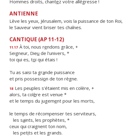
Hommes droits, chant
e
z votre allégresse !
ANTIENNE
Lève les yeux, Jérusalem, vois la puissance de ton Roi,
le Sauveur vient briser tes chaînes.
CANTIQUE (AP 11-12)
À toi, nous r
e
ndons grâce, +
11.17
Seigneur, Die
u
de l'univers, *
toi qui es, t
o
i qui étais !
Tu as saisi ta gr
a
nde puissance
et pris possessi
o
n de ton règne.
Les peuples s'étaient mis en colère, +
18
alors, ta col
è
re est venue *
et le temps du jugem
e
nt pour les morts,
le temps de récompenser tes serviteurs,
les s
a
ints, les prophètes, *
ceux qui craignent ton nom,
les pet
i
ts et les grands.