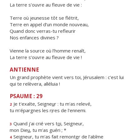
La terre s’ouvre au fleuve de vie :
Terre où jeunesse tôt se flétrit,
Terre en appel d’un monde nouveau,
Quand donc verras-tu refleurir
Nos enfances divines ?
Vienne la source où l’homme renaît,
La terre s’ouvre au fleuve de vie !
ANTIENNE
Un grand prophète vient vers toi, Jérusalem : c’est lui
qui te relèvera, alléluia !
PSAUME : 29
Je t'exalte, Seigne
u
r : tu m'as relevé,
2
tu m'épargnes les r
i
res de l'ennemi.
Quand j'ai crié vers t
o
i, Seigneur,
3
mon Die
u
, tu m'as guéri ; *
Seigneur, tu m'as fait remont
e
r de l'abîme
4