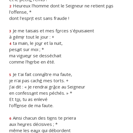
Heureux l'homme dont le Seigneur ne retient p
a
s
2
l'offense, *
dont l'espr
i
t est sans fraude !
Je me taisais et mes f
o
rces s'épuisaient
3
à gém
i
r tout le jour : +
ta main, le jo
u
r et la nuit,
4
pes
a
it sur moi ; *
ma vigue
u
r se desséchait
comme l'h
e
rbe en été.
Je t'ai fait conn
a
ître ma faute,
5
je n'ai pas cach
é
mes torts. +
J'ai dit : « Je rendrai gr
â
ce au Seigneur
en confess
a
nt mes péchés. » *
Et t
o
i, tu as enlevé
l'off
e
nse de ma faute.
Ainsi chacun des ti
e
ns te priera
6
aux he
u
res décisives ; *
même les ea
u
x qui débordent