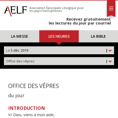
L'AELF
S'abonner
Association Épiscopale Liturgique
pour
les pays Francophones
Calendrier
Recevez gratuitement
Contact
les lectures du jour par courriel
LA MESSE
LES HEURES
LA BIBLE
Le
5 déc. 2019
|
Office des vêpres
|
OFFICE DES VÊPRES
du jour
INTRODUCTION
V/ Dieu, viens à mon aide,