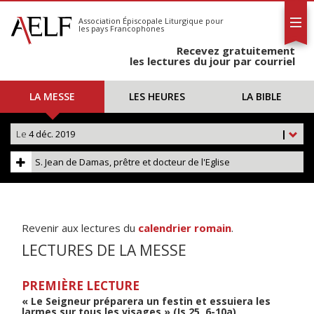
L'AELF
S'abonner
Association Épiscopale Liturgique
pour
les pays Francophones
Calendrier
Recevez gratuitement
Contact
les lectures du jour par courriel
LA MESSE
LES HEURES
LA BIBLE
Le
4 déc. 2019
|
S. Jean de Damas, prêtre et docteur de l'Eglise
Revenir aux lectures du
calendrier romain
.
LECTURES DE LA MESSE
PREMIÈRE LECTURE
« Le Seigneur préparera un festin et essuiera les
larmes sur tous les visages » (Is 25, 6-10a)