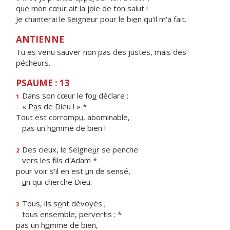
que mon cœur ait la j
o
ie de ton salut !
Je chanterai le Seigneur pour le bi
e
n qu'il m'a fait.
ANTIENNE
Tu es venu sauver non pas des justes, mais des
pécheurs.
PSAUME : 13
Dans son cœur le fo
u
déclare :
1
« P
a
s de Dieu ! » *
Tout est corromp
u
, abominable,
pas un h
o
mme de bien !
Des cieux, le Seigne
u
r se penche
2
v
e
rs les fils d'Adam *
pour voir s'il en est
u
n de sensé,
u
n qui cherche Dieu.
Tous, ils s
o
nt dévoyés ;
3
tous ens
e
mble, pervertis : *
pas un h
o
mme de bien,