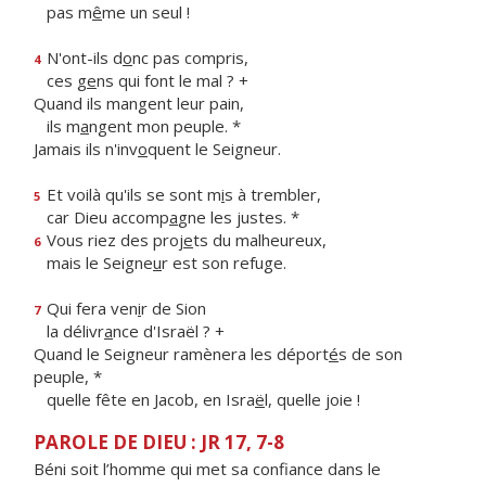
pas m
ê
me un seul !
N'ont-ils d
o
nc pas compris,
4
ces g
e
ns qui font le mal ? +
Quand ils mangent leur pain,
ils m
a
ngent mon peuple. *
Jamais ils n'inv
o
quent le Seigneur.
Et voilà qu'ils se sont m
i
s à trembler,
5
car Dieu accomp
a
gne les justes. *
Vous riez des proj
e
ts du malheureux,
6
mais le Seigne
u
r est son refuge.
Qui fera ven
i
r de Sion
7
la délivr
a
nce d'Israël ? +
Quand le Seigneur ramènera les déport
é
s de son
peuple, *
quelle fête en Jacob, en Isra
ë
l, quelle joie !
PAROLE DE DIEU : JR 17, 7-8
Béni soit l’homme qui met sa confiance dans le