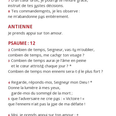
D’un cœur droit, je pourr
a
i te rendre grâce,
7
instruit de tes j
u
stes décisions.
Tes commandem
e
nts, je les observe :
8
ne m’abandonne p
a
s entièrement.
ANTIENNE
Je prends appui sur ton amour.
PSAUME : 12
Combien de temps, Seigneur, vas-t
u
m'oublier,
2
combien de temps, me cach
e
r ton visage ?
Combien de temps aurai-je l'âme en peine
3
et le cœur attrist
é
chaque jour ? *
Combien de temps mon ennemi sera-t-
i
l le plus fort ?
Regarde, réponds-moi, Seigne
u
r mon Dieu ! *
4
Donne la lumière à mes yeux,
garde-moi du somm
e
il de la mort ;
que l'adversaire ne crie p
a
s : « Victoire ! »
5
que l'ennemi n'ait pas la j
o
ie de ma défaite !
Moi, je prends appu
i
sur ton amour ; +
6