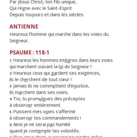
Par Jésus Christ, ton Fils unique,
Qui règne avec le Saint-Esprit
Depuis toujours et dans les siècles.
ANTIENNE
Heureux l’homme qui marche dans les voies du
Seigneur.
PSAUME : 118-1
Heureux les hommes int
è
gres dans leurs voies
1
qui marchent suivant la l
o
i du Seigneur !
Heureux ceux qui g
a
rdent ses exigences,
2
ils le ch
e
rchent de tout cœur !
Jamais ils ne comm
e
ttent d’injustice,
3
ils m
a
rchent dans ses voies.
Toi, tu prom
u
lgues des préceptes
4
à observ
e
r entièrement.
Puissent mes v
o
ies s’affermir
5
à observ
e
r tes commandements !
Ainsi je ne serai p
a
s humilié
6
quand je cont
e
mple tes volontés.