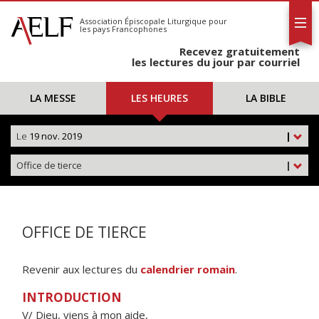
L'AELF
S'abonner
Association Épiscopale Liturgique
pour
les pays Francophones
Calendrier
Recevez gratuitement
Contact
les lectures du jour par courriel
LA MESSE
LES HEURES
LA BIBLE
Le
19 nov. 2019
|
Office de tierce
|
OFFICE DE TIERCE
Revenir aux lectures du
calendrier romain
.
INTRODUCTION
V/ Dieu, viens à mon aide,