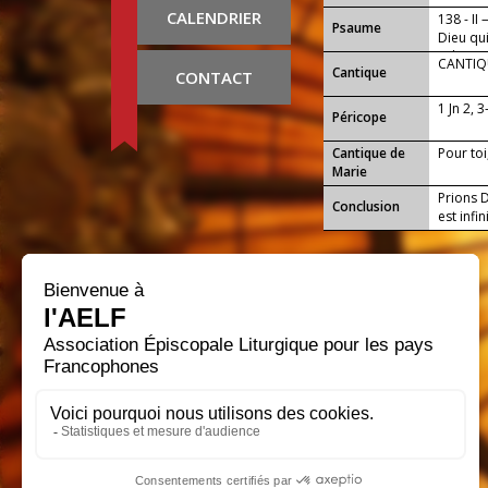
CALENDRIER
138 - II
Psaume
Dieu qui
selon s
CANTIQU
Cantique
CONTACT
1 Jn 2, 3
Péricope
Cantique de
Pour toi
Marie
Prions 
Conclusion
est infin