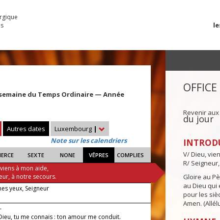
urgique
le
es
OFFICE
 semaine du Temps Ordinaire — Année
Revenir aux
du jour
Autres dates
Luxembourg
|
Note sur les calendriers
INTROD
V/ Dieu, vie
IERCE
SEXTE
NONE
VÊPRES
COMPLIES
R/ Seigneur,
 viens à mon aide,
eur, à notre secours.
Gloire au Pèr
au Dieu qui e
es yeux, Seigneur
pour les siè
Amen. (Allélu
—
ieu, tu me connais : ton amour me conduit.