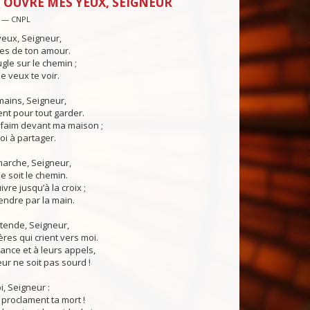
 OUVRE MES YEUX, SEIGNEUR
 — CNPL
eux, Seigneur,
les de ton amour.
ugle sur le chemin ;
e veux te voir.
ains, Seigneur,
nt pour tout garder.
 faim devant ma maison ;
i à partager.
marche, Seigneur,
e soit le chemin.
ivre jusqu’à la croix ;
endre par la main.
ntende, Seigneur,
res qui crient vers moi.
rance et à leurs appels,
r ne soit pas sourd !
, Seigneur :
 proclament ta mort !