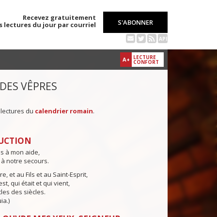
Recevez gratuitement
S'ABONNER
s lectures du jour par courriel
API
LECTURE
A+
CONFORT
 DES VÊPRES
 lectures du
calendrier romain
.
UCTION
ns à mon aide,
 à notre secours.
e, et au Fils et au Saint-Esprit,
st, qui était et qui vient,
cles des siècles.
ia.)