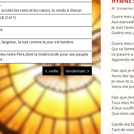
HYMNE :
 —
M. Scouarnec
 scrutes les reins et les cœurs, tu rends à chacun
es œuvres.
Ouvre mes y
E (Col 1)
Aux merveil
Je suis l’ave
-6
Guéris-moi, j
, Seigneur, la nuit comme le jour est lumière.
Ouvre mes m
Qui se ferme
Le pauvre a
Dieu notre Père,dont la miséricorde pour son peuple
ie :
Apprends-mo
Fais que je 
veille
lendemain
Aussi dur qu
Je veux te su
Viens me pr
Fais que j’e
Tous mes frè
À leur souff
Que mon cœu
Garde ma foi
Tant de voix