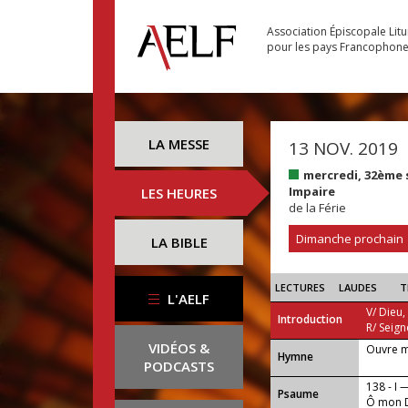
Association Épiscopale Lit
pour les pays Francophon
LA MESSE
13 NOV. 2019
mercredi, 32ème
Impaire
LES HEURES
de la Férie
Dimanche prochain
LA BIBLE
LECTURES
LAUDES
T
L'AELF
V/ Dieu,
Introduction
R/ Seign
VIDÉOS &
Ouvre m
...
Hymne
PODCASTS
138 - I 
Psaume
Ô mon D