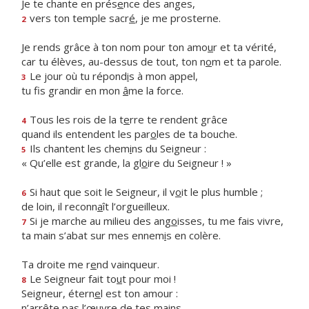
Je te chante en prés
e
nce des anges,
vers ton temple sacr
é
, je me prosterne.
2
Je rends grâce à ton nom pour ton amo
u
r et ta vérité,
car tu élèves, au-dessus de tout, ton n
o
m et ta parole.
Le jour où tu répond
i
s à mon appel,
3
tu fis grandir en mon
â
me la force.
Tous les rois de la t
e
rre te rendent grâce
4
quand ils entendent les par
o
les de ta bouche.
Ils chantent les chem
i
ns du Seigneur :
5
« Qu’elle est grande, la gl
o
ire du Seigneur ! »
Si haut que soit le Seigneur, il v
o
it le plus humble ;
6
de loin, il reconn
a
ît l’orgueilleux.
Si je marche au milieu des ang
o
isses, tu me fais vivre,
7
ta main s’abat sur mes ennem
i
s en colère.
Ta droite me r
e
nd vainqueur.
Le Seigneur fait to
u
t pour moi !
8
Seigneur, étern
e
l est ton amour :
n’arrête pas l’œ
u
vre de tes mains.