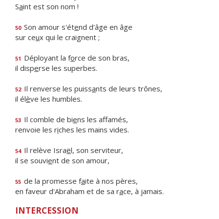
S
a
int est son nom !
Son amour s'ét
e
nd d'âge en âge
50
sur ce
u
x qui le craignent ;
Déployant la f
o
rce de son bras,
51
il disp
e
rse les superbes.
Il renverse les puiss
a
nts de leurs trônes,
52
il él
è
ve les humbles.
Il comble de bi
e
ns les affamés,
53
renvoie les r
i
ches les mains vides.
Il relève Isra
ë
l, son serviteur,
54
il se souvi
e
nt de son amour,
de la promesse f
a
ite à nos pères,
55
en faveur d'Abraham et de sa r
a
ce, à jamais.
INTERCESSION