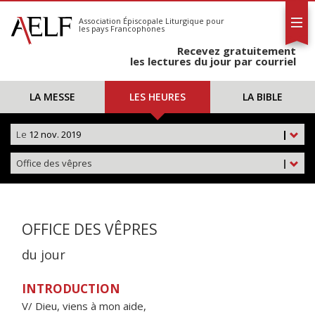
L'AELF
S'abonner
Association Épiscopale Liturgique
pour
les pays Francophones
Calendrier
Recevez gratuitement
Contact
les lectures du jour par courriel
LA MESSE
LES HEURES
LA BIBLE
Le
12 nov. 2019
|
Office des vêpres
|
OFFICE DES VÊPRES
du jour
INTRODUCTION
V/ Dieu, viens à mon aide,