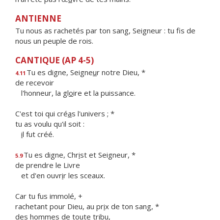
ANTIENNE
Tu nous as rachetés par ton sang, Seigneur : tu fis de
nous un peuple de rois.
CANTIQUE (AP 4-5)
Tu es digne, Seigne
u
r notre Dieu, *
4.11
de recevoir
l'honneur, la gl
o
ire et la puissance.
C'est toi qui cré
a
s l'univers ; *
tu as voulu qu'il soit :
i
l fut créé.
Tu es digne, Chr
i
st et Seigneur, *
5.9
de prendre le Livre
et d'en ouvr
i
r les sceaux.
Car tu fus immolé, +
rachetant pour Dieu, au pr
i
x de ton sang, *
des hommes de toute tribu,