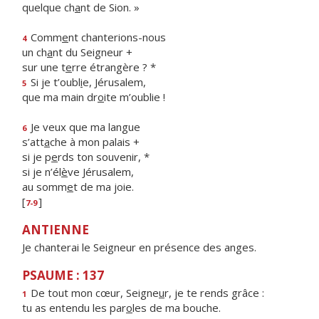
quelque ch
a
nt de Sion. »
Comm
e
nt chanterions-nous
4
un ch
a
nt du Seigneur +
sur une t
e
rre étrangère ? *
Si je t’oubl
i
e, Jérusalem,
5
que ma main dr
o
ite m’oublie !
Je veux que ma langue
6
s’att
a
che à mon palais +
si je p
e
rds ton souvenir, *
si je n’él
è
ve Jérusalem,
au somm
e
t de ma joie.
[
]
7-9
ANTIENNE
Je chanterai le Seigneur en présence des anges.
PSAUME : 137
De tout mon cœur, Seigne
u
r, je te rends grâce :
1
tu as entendu les par
o
les de ma bouche.