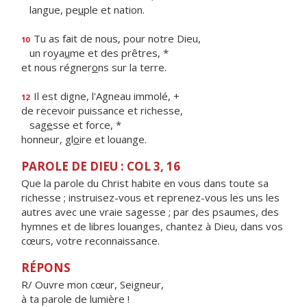
langue, pe
u
ple et nation.
Tu as fait de nous, pour notre Dieu,
10
un roya
u
me et des prêtres, *
et nous régner
o
ns sur la terre.
Il est digne, l'Agneau immolé, +
12
de recevoir puissance et richesse,
sag
e
sse et force, *
honneur, gl
o
ire et louange.
PAROLE DE DIEU : COL 3, 16
Que la parole du Christ habite en vous dans toute sa
richesse ; instruisez-vous et reprenez-vous les uns les
autres avec une vraie sagesse ; par des psaumes, des
hymnes et de libres louanges, chantez à Dieu, dans vos
cœurs, votre reconnaissance.
RÉPONS
R/ Ouvre mon cœur, Seigneur,
à ta parole de lumière !