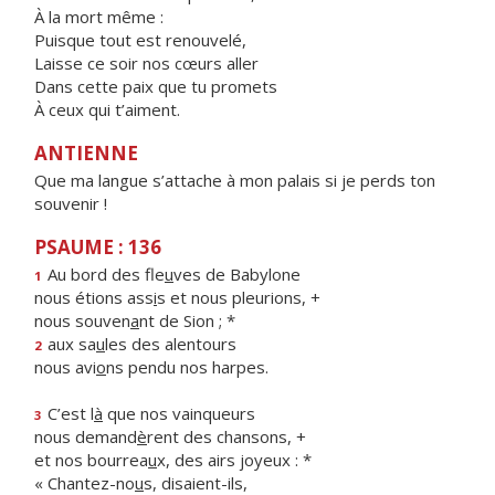
À la mort même :
Puisque tout est renouvelé,
Laisse ce soir nos cœurs aller
Dans cette paix que tu promets
À ceux qui t’aiment.
ANTIENNE
Que ma langue s’attache à mon palais si je perds ton
souvenir !
PSAUME : 136
Au bord des fle
u
ves de Babylone
1
nous étions ass
i
s et nous pleurions, +
nous souven
a
nt de Sion ; *
aux sa
u
les des alentours
2
nous avi
o
ns pendu nos harpes.
C’est l
à
que nos vainqueurs
3
nous demand
è
rent des chansons, +
et nos bourrea
u
x, des airs joyeux : *
« Chantez-no
u
s, disaient-ils,