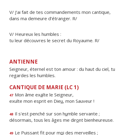
V/ J’ai fait de tes commandements mon cantique,
dans ma demeure d’étranger. R/
V/ Heureux les humbles :
tu leur découvres le secret du Royaume. R/
ANTIENNE
Seigneur, éternel est ton amour : du haut du ciel, tu
regardes les humbles.
CANTIQUE DE MARIE (LC 1)
Mon âme ex
a
lte le Seigneur,
47
exulte mon esprit en Die
u
, mon Sauveur !
Il s'est penché sur son h
u
mble servante ;
48
désormais, tous les âges me dir
o
nt bienheureuse.
Le Puissant fit pour m
o
i des merveilles ;
49