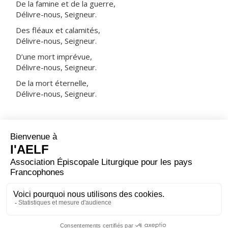
De la famine et de la guerre,
Délivre-nous, Seigneur.
Des fléaux et calamités,
Délivre-nous, Seigneur.
D’une mort imprévue,
Délivre-nous, Seigneur.
De la mort éternelle,
Délivre-nous, Seigneur.
NOTRE PÈRE
ORAISON
Réveille en ton Église, Seigneur, l’esprit d’amour dont
fut rempli l’évêque saint Josaphat qui donna sa vie pour
son peuple : permets qu’avec l’appui de sa prière, et
fortifiés par le même esprit, nous n’hésitions pas à
livrer notre vie pour nos frères.