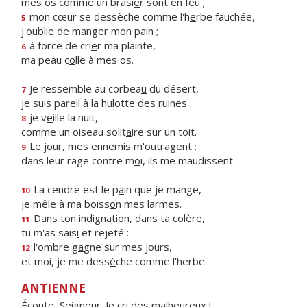
mes os comme un brasi
e
r sont en feu ;
mon cœur se dessèche comme l'h
e
rbe fauchée,
5
j'oublie de mang
e
r mon pain ;
à force de cri
e
r ma plainte,
6
ma peau c
o
lle à mes os.
Je ressemble au corbea
u
du désert,
7
je suis pareil à la hul
o
tte des ruines :
je v
e
ille la nuit,
8
comme un oiseau solit
a
ire sur un toit.
Le jour, mes ennem
i
s m'outragent ;
9
dans leur rage contre m
o
i, ils me maudissent.
La cendre est le p
a
in que je mange,
10
je mêle à ma boiss
o
n mes larmes.
Dans ton indignati
o
n, dans ta colère,
11
tu m'as sais
i
et rejeté :
l'ombre g
a
gne sur mes jours,
12
et moi, je me dess
è
che comme l'herbe.
ANTIENNE
Écoute, Seigneur, le cri des malheureux !