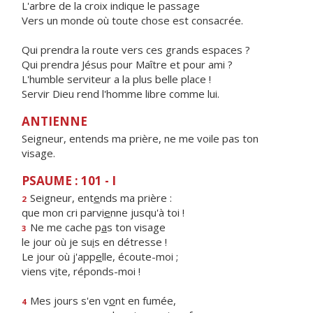
L'arbre de la croix indique le passage
Vers un monde où toute chose est consacrée.
Qui prendra la route vers ces grands espaces ?
Qui prendra Jésus pour Maître et pour ami ?
L'humble serviteur a la plus belle place !
Servir Dieu rend l'homme libre comme lui.
ANTIENNE
Seigneur, entends ma prière, ne me voile pas ton
visage.
PSAUME : 101 - I
Seigneur, ent
e
nds ma prière :
2
que mon cri parvi
e
nne jusqu'à toi !
Ne me cache p
a
s ton visage
3
le jour où je su
i
s en détresse !
Le jour où j'app
e
lle, écoute-moi ;
viens v
i
te, réponds-moi !
Mes jours s'en v
o
nt en fumée,
4