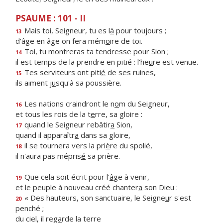
PSAUME : 101 - II
Mais toi, Seigneur, tu es l
à
pour toujours ;
13
d'âge en âge on fera mém
o
ire de toi.
Toi, tu montreras ta tendr
e
sse pour Sion ;
14
il est temps de la prendre en pitié : l'he
u
re est venue.
Tes serviteurs ont piti
é
de ses ruines,
15
ils aiment j
u
squ'à sa poussière.
Les nations craindront le n
o
m du Seigneur,
16
et tous les rois de la t
e
rre, sa gloire :
quand le Seigneur rebâtir
a
Sion,
17
quand il apparaîtr
a
dans sa gloire,
il se tournera vers la pri
è
re du spolié,
18
il n'aura pas mépris
é
sa prière.
Que cela soit écrit pour l'
â
ge à venir,
19
et le peuple à nouveau créé chanter
a
son Dieu :
« Des hauteurs, son sanctuaire, le Seigne
u
r s'est
20
penché ;
du ciel, il reg
a
rde la terre