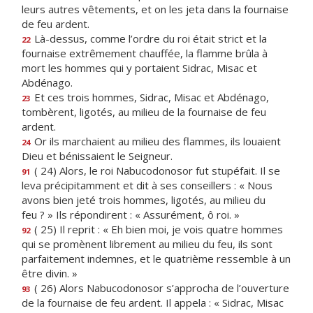
leurs autres vêtements, et on les jeta dans la fournaise
de feu ardent.
Là-dessus, comme l’ordre du roi était strict et la
22
fournaise extrêmement chauffée, la flamme brûla à
mort les hommes qui y portaient Sidrac, Misac et
Abdénago.
Et ces trois hommes, Sidrac, Misac et Abdénago,
23
tombèrent, ligotés, au milieu de la fournaise de feu
ardent.
Or ils marchaient au milieu des flammes, ils louaient
24
Dieu et bénissaient le Seigneur.
( 24) Alors, le roi Nabucodonosor fut stupéfait. Il se
91
leva précipitamment et dit à ses conseillers : « Nous
avons bien jeté trois hommes, ligotés, au milieu du
feu ? » Ils répondirent : « Assurément, ô roi. »
( 25) Il reprit : « Eh bien moi, je vois quatre hommes
92
qui se promènent librement au milieu du feu, ils sont
parfaitement indemnes, et le quatrième ressemble à un
être divin. »
( 26) Alors Nabucodonosor s’approcha de l’ouverture
93
de la fournaise de feu ardent. Il appela : « Sidrac, Misac