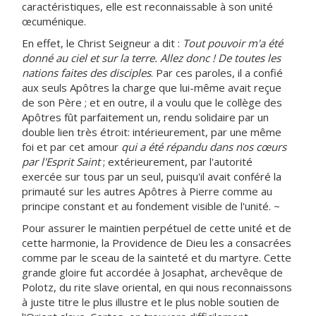
caractéristiques, elle est reconnaissable à son unité
œcuménique.
En effet, le Christ Seigneur a dit :
Tout pouvoir m'a été
donné au ciel et sur la terre. Allez donc ! De toutes les
nations faites des disciples
. Par ces paroles, il a confié
aux seuls Apôtres la charge que lui-même avait reçue
de son Père ; et en outre, il a voulu que le collège des
Apôtres fût parfaitement un, rendu solidaire par un
double lien très étroit: intérieurement, par une même
foi et par cet amour
qui a été répandu dans nos cœurs
par l'Esprit Saint
; extérieurement, par l'autorité
exercée sur tous par un seul, puisqu'il avait conféré la
primauté sur les autres Apôtres à Pierre comme au
principe constant et au fondement visible de l'unité. ~
Pour assurer le maintien perpétuel de cette unité et de
cette harmonie, la Providence de Dieu les a consacrées
comme par le sceau de la sainteté et du martyre. Cette
grande gloire fut accordée à Josaphat, archevêque de
Polotz, du rite slave oriental, en qui nous reconnaissons
à juste titre le plus illustre et le plus noble soutien de