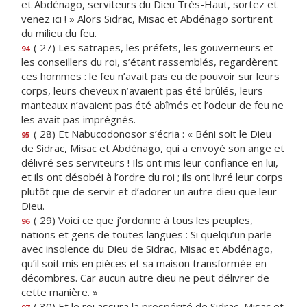
et Abdénago, serviteurs du Dieu Très-Haut, sortez et
venez ici ! » Alors Sidrac, Misac et Abdénago sortirent
du milieu du feu.
( 27) Les satrapes, les préfets, les gouverneurs et
94
les conseillers du roi, s’étant rassemblés, regardèrent
ces hommes : le feu n’avait pas eu de pouvoir sur leurs
corps, leurs cheveux n’avaient pas été brûlés, leurs
manteaux n’avaient pas été abîmés et l’odeur de feu ne
les avait pas imprégnés.
( 28) Et Nabucodonosor s’écria : « Béni soit le Dieu
95
de Sidrac, Misac et Abdénago, qui a envoyé son ange et
délivré ses serviteurs ! Ils ont mis leur confiance en lui,
et ils ont désobéi à l’ordre du roi ; ils ont livré leur corps
plutôt que de servir et d’adorer un autre dieu que leur
Dieu.
( 29) Voici ce que j’ordonne à tous les peuples,
96
nations et gens de toutes langues : Si quelqu’un parle
avec insolence du Dieu de Sidrac, Misac et Abdénago,
qu’il soit mis en pièces et sa maison transformée en
décombres. Car aucun autre dieu ne peut délivrer de
cette manière. »
( 30) Et le roi assura la prospérité de Sidrac, Misac et