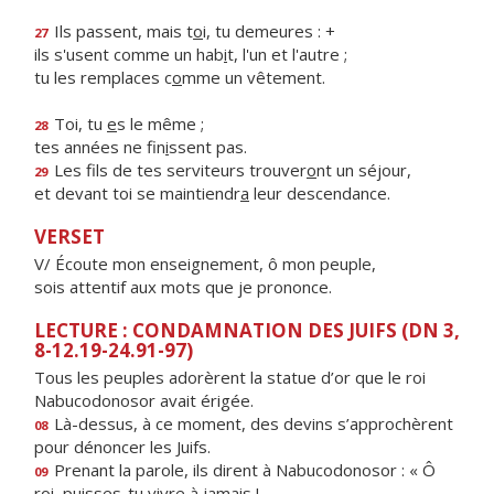
Ils passent, mais t
o
i, tu demeures : +
27
ils s'usent comme un hab
i
t, l'un et l'autre ;
tu les remplaces c
o
mme un vêtement.
Toi, tu
e
s le même ;
28
tes années ne fin
i
ssent pas.
Les fils de tes serviteurs trouver
o
nt un séjour,
29
et devant toi se maintiendr
a
leur descendance.
VERSET
V/ Écoute mon enseignement, ô mon peuple,
sois attentif aux mots que je prononce.
LECTURE : CONDAMNATION DES JUIFS (DN 3,
8-12.19-24.91-97)
Tous les peuples adorèrent la statue d’or que le roi
Nabucodonosor avait érigée.
Là-dessus, à ce moment, des devins s’approchèrent
08
pour dénoncer les Juifs.
Prenant la parole, ils dirent à Nabucodonosor : « Ô
09
roi, puisses-tu vivre à jamais !