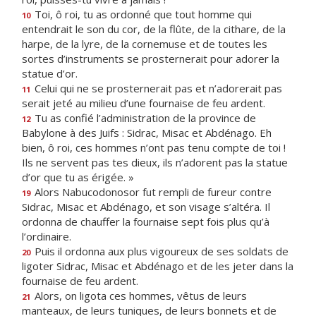
Toi, ô roi, tu as ordonné que tout homme qui
10
entendrait le son du cor, de la flûte, de la cithare, de la
harpe, de la lyre, de la cornemuse et de toutes les
sortes d’instruments se prosternerait pour adorer la
statue d’or.
Celui qui ne se prosternerait pas et n’adorerait pas
11
serait jeté au milieu d’une fournaise de feu ardent.
Tu as confié l’administration de la province de
12
Babylone à des Juifs : Sidrac, Misac et Abdénago. Eh
bien, ô roi, ces hommes n’ont pas tenu compte de toi !
Ils ne servent pas tes dieux, ils n’adorent pas la statue
d’or que tu as érigée. »
Alors Nabucodonosor fut rempli de fureur contre
19
Sidrac, Misac et Abdénago, et son visage s’altéra. Il
ordonna de chauffer la fournaise sept fois plus qu’à
l’ordinaire.
Puis il ordonna aux plus vigoureux de ses soldats de
20
ligoter Sidrac, Misac et Abdénago et de les jeter dans la
fournaise de feu ardent.
Alors, on ligota ces hommes, vêtus de leurs
21
manteaux, de leurs tuniques, de leurs bonnets et de