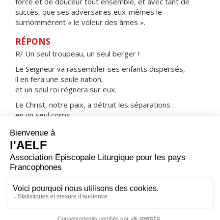
force et de douceur tout ensemble, et avec tant de
succès, que ses adversaires eux-mêmes le
surnommèrent « le voleur des âmes ».
RÉPONS
R/ Un seul troupeau, un seul berger !
Le Seigneur va rassembler ses enfants dispersés,
il en fera une seule nation,
et un seul roi régnera sur eux.
Le Christ, notre paix, a détruit les séparations :
en un seul corps,
il nous rassemble par la croix.
ORAISON
Réveille en ton Église, Seigneur, l’esprit d’amour dont
fut rempli l’évêque saint Josaphat qui donna sa vie pour
son peuple : permets qu’avec l’appui de sa prière, et
fortifiés par le même esprit, nous n’hésitions pas à
livrer notre vie pour nos frères.