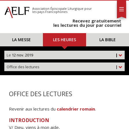
L'AELF
S'abonner
Association Épiscopale Liturgique
pour
les pays Francophones
Calendrier
Recevez gratuitement
Contact
les lectures du jour par courriel
LA MESSE
LES HEURES
LA BIBLE
Le
12 nov. 2019
|
Office des lectures
|
OFFICE DES LECTURES
Revenir aux lectures du
calendrier romain
.
INTRODUCTION
V/ Dieu, viens à mon aide,