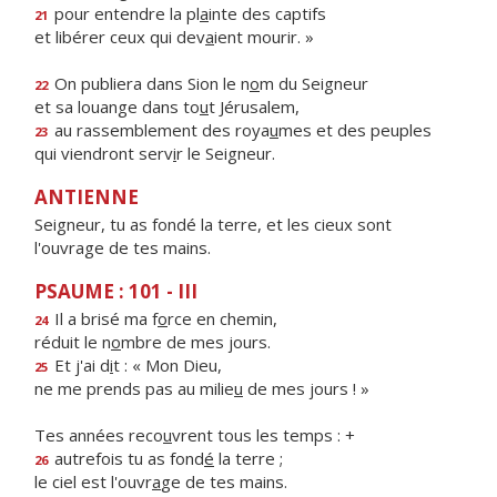
pour entendre la pl
a
inte des captifs
21
et libérer ceux qui dev
a
ient mourir. »
On publiera dans Sion le n
o
m du Seigneur
22
et sa louange dans to
u
t Jérusalem,
au rassemblement des roya
u
mes et des peuples
23
qui viendront serv
i
r le Seigneur.
ANTIENNE
Seigneur, tu as fondé la terre, et les cieux sont
l'ouvrage de tes mains.
PSAUME : 101 - III
Il a brisé ma f
o
rce en chemin,
24
réduit le n
o
mbre de mes jours.
Et j'ai d
i
t : « Mon Dieu,
25
ne me prends pas au milie
u
de mes jours ! »
Tes années reco
u
vrent tous les temps : +
autrefois tu as fond
é
la terre ;
26
le ciel est l'ouvr
a
ge de tes mains.