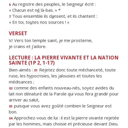
Au registre des peuples, le Seigne
u
r écrit :
6
« Chacun est n
é
là-bas. » *
Tous ensemble ils d
a
nsent, et ils chantent :
7
« En toi, to
u
tes nos sources ! »
VERSET
V/ Vers ton temple saint, je me prosterne,
je crains et j'adore.
LECTURE : LA PIERRE VIVANTE ET LA NATION
SAINTE (1P 2, 1-17)
Bien-aimés :
Rejetez donc toute méchanceté, toute
01
ruse, les hypocrisies, les jalousies et toutes les
médisances ;
comme des enfants nouveau-nés, soyez avides du
02
lait non dénaturé de la Parole qui vous fera grandir pour
arriver au salut,
puisque vous avez goûté combien le Seigneur est
03
bon.
Approchez-vous de lui : il est la pierre vivante rejetée
04
par les hommes, mais choisie et précieuse devant Dieu.