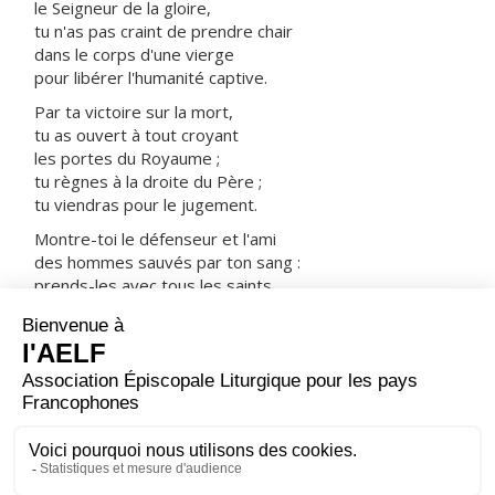
le Seigneur de la gloire,
tu n'as pas craint de prendre chair
dans le corps d'une vierge
pour libérer l'humanité captive.
Par ta victoire sur la mort,
tu as ouvert à tout croyant
les portes du Royaume ;
tu règnes à la droite du Père ;
tu viendras pour le jugement.
Montre-toi le défenseur et l'ami
des hommes sauvés par ton sang :
prends-les avec tous les saints
dans ta joie et dans ta lumière.
ORAISON
Dieu qui choisis des pierres vivantes pour bâtir la
demeure éternelle de ta gloire, fais abonder dans ton
Église les fruits de l'Esprit que tu lui as donné : que le
peuple qui t'appartient ne cesse pas de progresser
pour l'édification de la Jérusalem céleste.