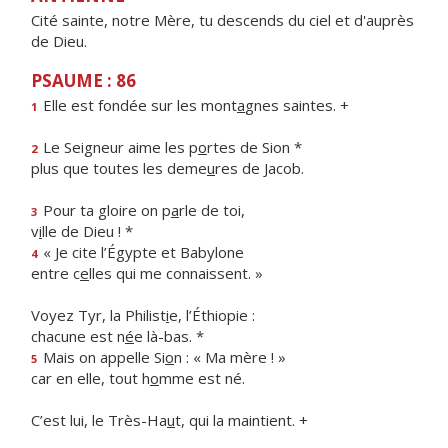
Cité sainte, notre Mère, tu descends du ciel et d'auprès
de Dieu.
PSAUME : 86
Elle est fondée sur les mont
a
gnes saintes. +
1
Le Seigneur aime les p
o
rtes de Sion *
2
plus que toutes les deme
u
res de Jacob.
Pour ta gloire on p
a
rle de toi,
3
v
i
lle de Dieu ! *
« Je cite l’Égypte et Babylone
4
entre c
e
lles qui me connaissent. »
Voyez Tyr, la Philist
i
e, l’Éthiopie :
chacune est n
é
e là-bas. *
Mais on appelle Si
o
n : « Ma mère ! »
5
car en elle, tout h
o
mme est né.
C’est lui, le Très-Ha
u
t, qui la maintient. +