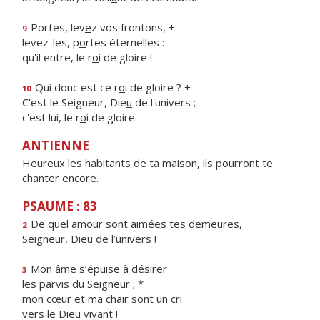
Portes, lev
e
z vos frontons, +
9
levez-les, p
o
rtes éternelles :
qu'il entre, le r
o
i de gloire !
Qui donc est ce r
o
i de gloire ? +
10
C'est le Seigneur, Die
u
de l'univers ;
c'est lui, le r
o
i de gloire.
ANTIENNE
Heureux les habitants de ta maison, ils pourront te
chanter encore.
PSAUME : 83
De quel amour sont aim
é
es tes demeures,
2
Seigneur, Die
u
de l’univers !
Mon âme s’épu
i
se à désirer
3
les parv
i
s du Seigneur ; *
mon cœur et ma ch
a
ir sont un cri
vers le Die
u
vivant !