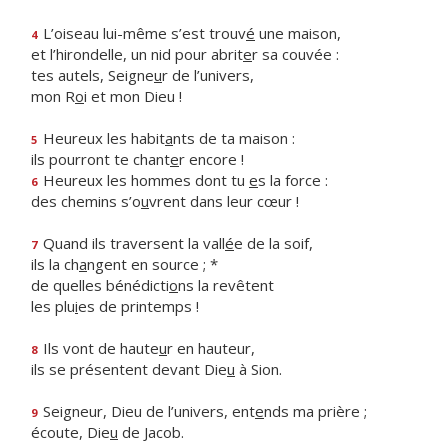
L’oiseau lui-même s’est trouv
é
une maison,
4
et l’hirondelle, un nid pour abrit
e
r sa couvée :
tes autels, Seigne
u
r de l’univers,
mon R
o
i et mon Dieu !
Heureux les habit
a
nts de ta maison :
5
ils pourront te chant
e
r encore !
Heureux les hommes dont tu
e
s la force :
6
des chemins s’o
u
vrent dans leur cœur !
Quand ils traversent la vall
é
e de la soif,
7
ils la ch
a
ngent en source ; *
de quelles bénédicti
o
ns la revêtent
les plu
i
es de printemps !
Ils vont de haute
u
r en hauteur,
8
ils se présentent devant Die
u
à Sion.
Seigneur, Dieu de l’univers, ent
e
nds ma prière ;
9
écoute, Die
u
de Jacob.