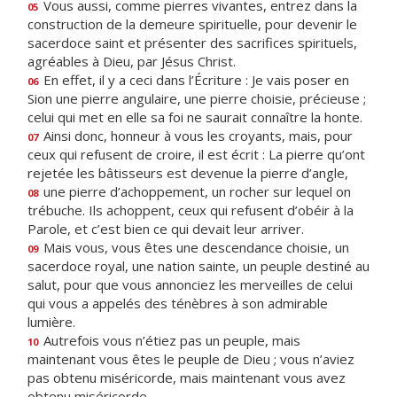
Vous aussi, comme pierres vivantes, entrez dans la
05
construction de la demeure spirituelle, pour devenir le
sacerdoce saint et présenter des sacrifices spirituels,
agréables à Dieu, par Jésus Christ.
En effet, il y a ceci dans l’Écriture : Je vais poser en
06
Sion une pierre angulaire, une pierre choisie, précieuse ;
celui qui met en elle sa foi ne saurait connaître la honte.
Ainsi donc, honneur à vous les croyants, mais, pour
07
ceux qui refusent de croire, il est écrit : La pierre qu’ont
rejetée les bâtisseurs est devenue la pierre d’angle,
une pierre d’achoppement, un rocher sur lequel on
08
trébuche. Ils achoppent, ceux qui refusent d’obéir à la
Parole, et c’est bien ce qui devait leur arriver.
Mais vous, vous êtes une descendance choisie, un
09
sacerdoce royal, une nation sainte, un peuple destiné au
salut, pour que vous annonciez les merveilles de celui
qui vous a appelés des ténèbres à son admirable
lumière.
Autrefois vous n’étiez pas un peuple, mais
10
maintenant vous êtes le peuple de Dieu ; vous n’aviez
pas obtenu miséricorde, mais maintenant vous avez
obtenu miséricorde.