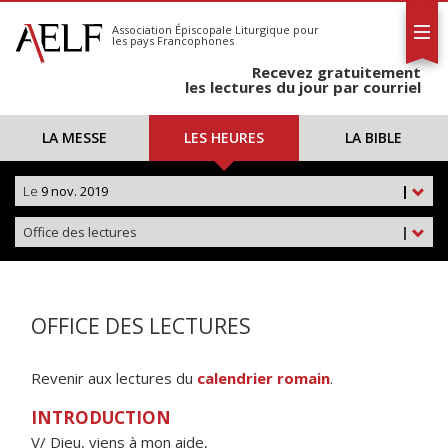
L'AELF
S'abonner
Association Épiscopale Liturgique
pour
les pays Francophones
Calendrier
Recevez gratuitement
Contact
les lectures du jour par courriel
LA MESSE
LES HEURES
LA BIBLE
Le
9 nov. 2019
|
Office des lectures
|
OFFICE DES LECTURES
Revenir aux lectures du
calendrier romain
.
INTRODUCTION
V/ Dieu, viens à mon aide,