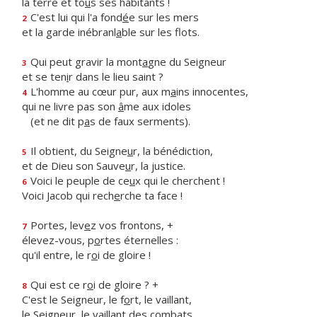
la terre et to
u
s ses habitants !
C'est lui qui l'a fond
é
e sur les mers
2
et la garde inébranl
a
ble sur les flots.
Qui peut gravir la mont
a
gne du Seigneur
3
et se ten
i
r dans le lieu saint ?
L'homme au cœur pur, aux m
a
ins innocentes,
4
qui ne livre pas son
â
me aux idoles
(et ne dit p
a
s de faux serments).
Il obtient, du Seigne
u
r, la bénédiction,
5
et de Dieu son Sauve
u
r, la justice.
Voici le peuple de ce
u
x qui le cherchent !
6
Voici Jacob qui rech
e
rche ta face !
Portes, lev
e
z vos frontons, +
7
élevez-vous, p
o
rtes éternelles :
qu'il entre, le r
o
i de gloire !
Qui est ce r
o
i de gloire ? +
8
C'est le Seigneur, le f
o
rt, le vaillant,
le Seigneur, le vaill
a
nt des combats.