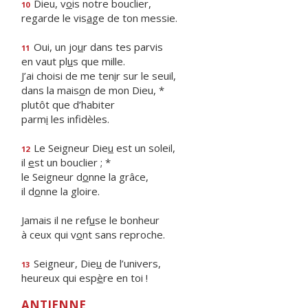
Dieu, v
o
is notre bouclier,
10
regarde le vis
a
ge de ton messie.
Oui, un jo
u
r dans tes parvis
11
en vaut pl
u
s que mille.
J’ai choisi de me ten
i
r sur le seuil,
dans la mais
o
n de mon Dieu, *
plutôt que d’habiter
parm
i
les infidèles.
Le Seigneur Die
u
est un soleil,
12
il
e
st un bouclier ; *
le Seigneur d
o
nne la grâce,
il d
o
nne la gloire.
Jamais il ne ref
u
se le bonheur
à ceux qui v
o
nt sans reproche.
Seigneur, Die
u
de l’univers,
13
heureux qui esp
è
re en toi !
ANTIENNE