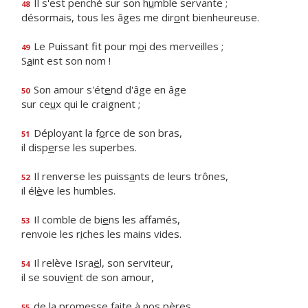
Il s'est penché sur son h
u
mble servante ;
48
désormais, tous les âges me dir
o
nt bienheureuse.
Le Puissant fit pour m
o
i des merveilles ;
49
S
a
int est son nom !
Son amour s'ét
e
nd d'âge en âge
50
sur ce
u
x qui le craignent ;
Déployant la f
o
rce de son bras,
51
il disp
e
rse les superbes.
Il renverse les puiss
a
nts de leurs trônes,
52
il él
è
ve les humbles.
Il comble de bi
e
ns les affamés,
53
renvoie les r
i
ches les mains vides.
Il relève Isra
ë
l, son serviteur,
54
il se souvi
e
nt de son amour,
de la promesse f
a
ite à nos pères,
55