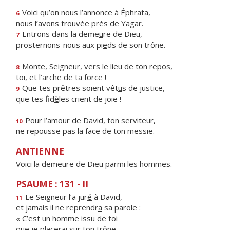
Voici qu’on nous l’ann
o
nce à Éphrata,
6
nous l’avons trouv
é
e près de Yagar.
Entrons dans la deme
u
re de Dieu,
7
prosternons-nous aux pi
e
ds de son trône.
Monte, Seigneur, vers le lie
u
de ton repos,
8
toi, et l’
a
rche de ta force !
Que tes prêtres soient vêt
u
s de justice,
9
que tes fid
è
les crient de joie !
Pour l’amour de Dav
i
d, ton serviteur,
10
ne repousse pas la f
a
ce de ton messie.
ANTIENNE
Voici la demeure de Dieu parmi les hommes.
PSAUME : 131 - II
Le Seigneur l’a jur
é
à David,
11
et jamais il ne reprendr
a
sa parole :
« C’est un homme iss
u
de toi
que je placer
a
i sur ton trône.