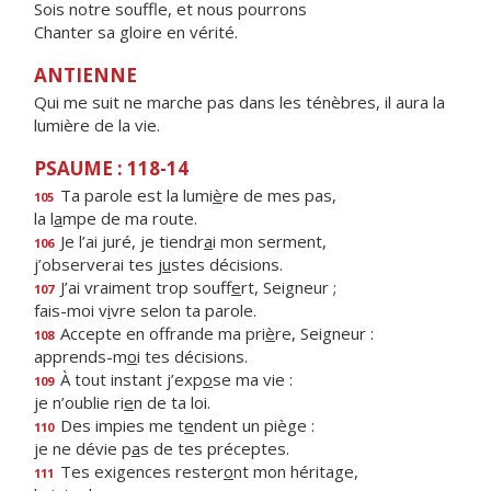
Sois notre souffle, et nous pourrons
Chanter sa gloire en vérité.
ANTIENNE
Qui me suit ne marche pas dans les ténèbres, il aura la
lumière de la vie.
PSAUME : 118-14
Ta parole est la lumi
è
re de mes pas,
105
la l
a
mpe de ma route.
Je l’ai juré, je tiendr
a
i mon serment,
106
j’observerai tes j
u
stes décisions.
J’ai vraiment trop souff
e
rt, Seigneur ;
107
fais-moi v
i
vre selon ta parole.
Accepte en offrande ma pri
è
re, Seigneur :
108
apprends-m
o
i tes décisions.
À tout instant j’exp
o
se ma vie :
109
je n’oublie ri
e
n de ta loi.
Des impies me t
e
ndent un piège :
110
je ne dévie p
a
s de tes préceptes.
Tes exigences rester
o
nt mon héritage,
111