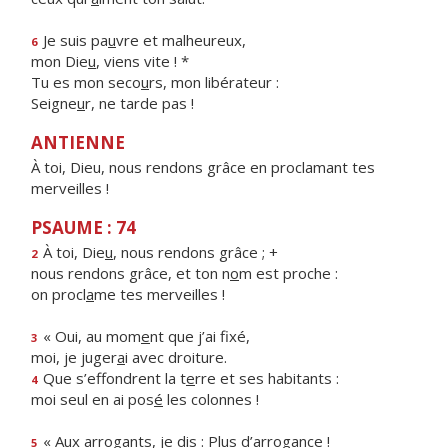
Je suis pa
u
vre et malheureux,
6
mon Die
u
, viens vite ! *
Tu es mon seco
u
rs, mon libérateur :
Seigne
u
r, ne tarde pas !
ANTIENNE
À toi, Dieu, nous rendons grâce en proclamant tes
merveilles !
PSAUME : 74
À toi, Die
u
, nous rendons grâce ; +
2
nous rendons grâce, et ton n
o
m est proche :
on procl
a
me tes merveilles !
« Oui, au mom
e
nt que j’ai fixé,
3
moi, je juger
a
i avec droiture.
Que s’effondrent la t
e
rre et ses habitants :
4
moi seul en ai pos
é
les colonnes !
« Aux arrogants, je d
i
s : Plus d’arrogance !
5