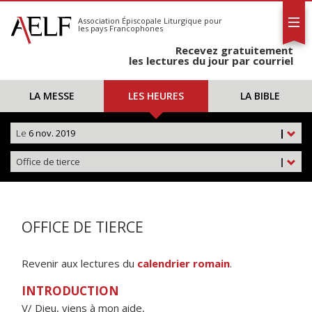
L'AELF
S'abonner
Association Épiscopale Liturgique
pour
les pays Francophones
Calendrier
Recevez gratuitement
Contact
les lectures du jour par courriel
LA MESSE
LES HEURES
LA BIBLE
Le
6 nov. 2019
|
Office de tierce
|
OFFICE DE TIERCE
Revenir aux lectures du
calendrier romain
.
INTRODUCTION
V/ Dieu, viens à mon aide,