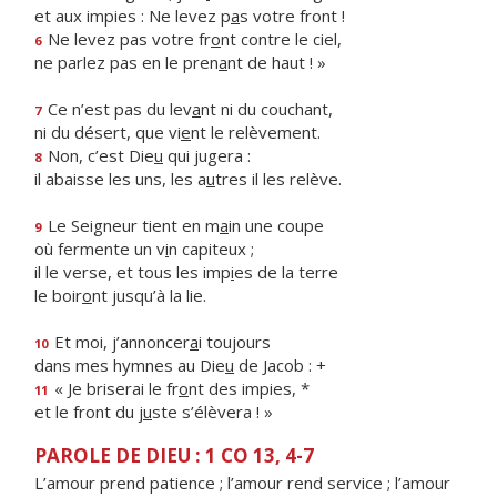
et aux impies : Ne levez p
a
s votre front !
Ne levez pas votre fr
o
nt contre le ciel,
6
ne parlez pas en le pren
a
nt de haut ! »
Ce n’est pas du lev
a
nt ni du couchant,
7
ni du désert, que vi
e
nt le relèvement.
Non, c’est Die
u
qui jugera :
8
il abaisse les uns, les a
u
tres il les relève.
Le Seigneur tient en m
a
in une coupe
9
où fermente un v
i
n capiteux ;
il le verse, et tous les imp
i
es de la terre
le boir
o
nt jusqu’à la lie.
Et moi, j’annoncer
a
i toujours
10
dans mes hymnes au Die
u
de Jacob : +
« Je briserai le fr
o
nt des impies, *
11
et le front du j
u
ste s’élèvera ! »
PAROLE DE DIEU : 1 CO 13, 4-7
L’amour prend patience ; l’amour rend service ; l’amour