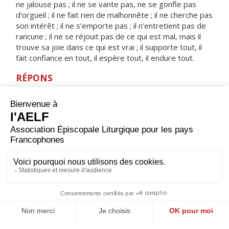
ne jalouse pas ; il ne se vante pas, ne se gonfle pas
d’orgueil ; il ne fait rien de malhonnête ; il ne cherche pas
son intérêt ; il ne s’emporte pas ; il n’entretient pas de
rancune ; il ne se réjouit pas de ce qui est mal, mais il
trouve sa joie dans ce qui est vrai ; il supporte tout, il
fait confiance en tout, il espère tout, il endure tout.
RÉPONS
V/ Seigneur, tu seras la joie de tous ceux qui te
cherchent,
toujours ils rediront : Dieu est grand !
ORAISON
Père, fidèle en tes promesses, qui as envoyé le Saint-
Esprit pour rassembler les hommes divisés par le
péché, fais de nous les artisans de ta paix. Par Jésus, le
Christ, notre Seigneur. Amen.