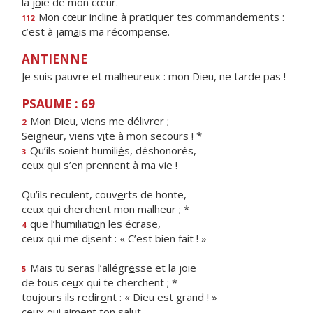
la j
o
ie de mon cœur.
Mon cœur incline à pratiqu
e
r tes commandements :
112
c’est à jam
a
is ma récompense.
ANTIENNE
Je suis pauvre et malheureux : mon Dieu, ne tarde pas !
PSAUME : 69
Mon Dieu, vi
e
ns me délivrer ;
2
Seigneur, viens v
i
te à mon secours ! *
Qu’ils soient humili
é
s, déshonorés,
3
ceux qui s’en pr
e
nnent à ma vie !
Qu’ils reculent, couv
e
rts de honte,
ceux qui ch
e
rchent mon malheur ; *
que l’humiliati
o
n les écrase,
4
ceux qui me d
i
sent : « C’est bien fait ! »
Mais tu seras l’allégr
e
sse et la joie
5
de tous ce
u
x qui te cherchent ; *
toujours ils redir
o
nt : « Dieu est grand ! »
ceux qui
a
iment ton salut.